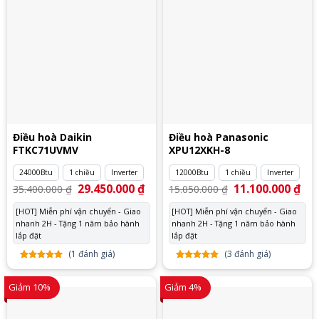
Điều hoà Daikin
Điều hoà Panasonic
FTKC71UVMV
XPU12XKH-8
24000Btu
1 chiều
Inverter
12000Btu
1 chiều
Inverter
Giá
29.450.000
₫
Giá
Giá
11.100.000
₫
Giá
35.400.000
₫
15.050.000
₫
gốc
hiện
gốc
hiệ
là:
tại
là:
tại
[HOT] Miễn phí vận chuyển - Giao
[HOT] Miễn phí vận chuyển - Giao
35.400.000 ₫.
là:
15.050.000 ₫.
là:
nhanh 2H - Tặng 1 năm bảo hành
29.450.000 ₫.
nhanh 2H - Tặng 1 năm bảo hành
11.
lắp đặt
lắp đặt
(
1
đánh giá)
(
3
đánh giá)
5.00
1
trên
5.00
3
trên
5 dựa
5 dựa
Giảm 10%
Giảm 4%
trên
đánh
trên
đánh
giá
giá