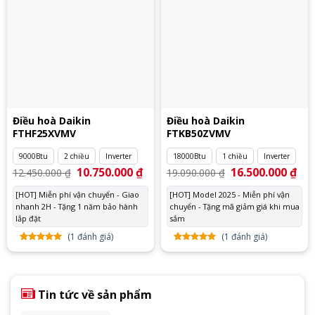
Điều hoà Daikin
Điều hoà Daikin
FTHF25XVMV
FTKB50ZVMV
9000Btu
2 chiều
Inverter
18000Btu
1 chiều
Inverter
Giá
10.750.000
₫
Giá
Giá
16.500.000
₫
Giá
12.450.000
₫
19.090.000
₫
gốc
hiện
gốc
hiệ
là:
tại
là:
tại
[HOT] Miễn phí vận chuyển - Giao
[HOT] Model 2025 - Miễn phí vận
12.450.000 ₫.
là:
19.090.000 ₫.
là:
nhanh 2H - Tặng 1 năm bảo hành
10.750.000 ₫.
chuyển - Tặng mã giảm giá khi mua
16.
lắp đặt
sắm
(
1
đánh giá)
(
1
đánh giá)
5.00
1
trên
5.00
1
trên
5 dựa
5 dựa
trên
đánh
trên
đánh
giá
giá
Tin tức về sản phẩm