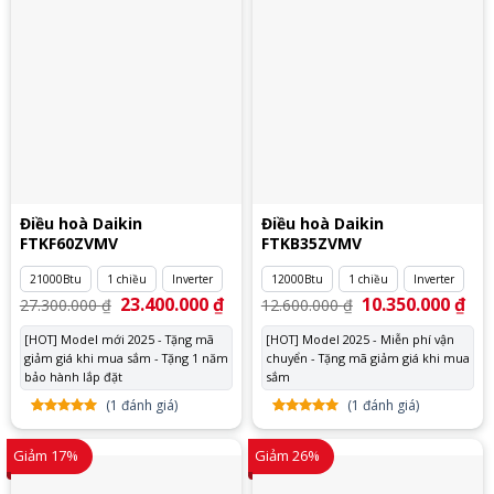
Điều hoà Daikin
Điều hoà Daikin
FTKF60ZVMV
FTKB35ZVMV
21000Btu
1 chiều
Inverter
12000Btu
1 chiều
Inverter
Giá
23.400.000
₫
Giá
Giá
10.350.000
₫
Giá
27.300.000
₫
12.600.000
₫
gốc
hiện
gốc
hiệ
là:
tại
là:
tại
[HOT] Model mới 2025 - Tặng mã
[HOT] Model 2025 - Miễn phí vận
27.300.000 ₫.
là:
12.600.000 ₫.
là:
giảm giá khi mua sắm - Tặng 1 năm
23.400.000 ₫.
chuyển - Tặng mã giảm giá khi mua
10.
bảo hành lắp đặt
sắm
(
1
đánh giá)
(
1
đánh giá)
5.00
1
trên
5.00
1
trên
5 dựa
5 dựa
Giảm 17%
Giảm 26%
trên
đánh
trên
đánh
giá
giá