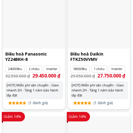
Điều hoà Panasonic
Điều hoà Daikin
YZ24BKH-8
FTKZ50VVMV
24000Btu
2 chiều
Inverter
18000Btu
1 chiều
Inverter
Giá
29.450.000
₫
Giá
Giá
27.750.000
₫
Giá
32.550.000
₫
29.050.000
₫
gốc
hiện
gốc
hiệ
là:
tại
là:
tại
[HOT] Miễn phí vận chuyển - Giao
[HOT] Miễn phí vận chuyển - Giao
32.550.000 ₫.
là:
29.050.000 ₫.
là:
nhanh 2H - Tặng 1 năm bảo hành
29.450.000 ₫.
nhanh 2H - Tặng 1 năm bảo hành
27.
lắp đặt
lắp đặt
(
1
đánh giá)
(
1
đánh giá)
5.00
1
trên
5.00
1
trên
5 dựa
5 dựa
Giảm 14%
Giảm 14%
trên
đánh
trên
đánh
giá
giá