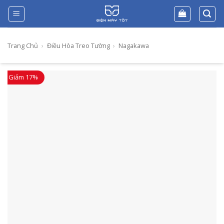
Skip
to
content
Trang Chủ
›
Điều Hòa Treo Tường
›
Nagakawa
Giảm 17%