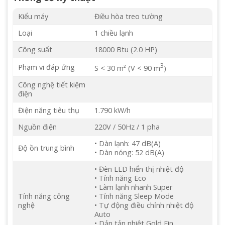
Kiểu máy
Điều hòa treo tường
Loại
1 chiều lạnh
Công suất
18000 Btu (2.0 HP)
3
Phạm vi đáp ứng
S < 30 m² (V < 90 m
)
Công nghệ tiết kiệm
điện
Điện năng tiêu thụ
1.790 kW/h
Nguồn điện
220V / 50Hz / 1 pha
• Dàn lạnh: 47 dB(A)
Độ ồn trung bình
• Dàn nóng: 52 dB(A)
• Đèn LED hiển thị nhiệt độ
• Tính năng Eco
• Làm lạnh nhanh Super
Tính năng công
• Tính năng Sleep Mode
nghệ
• Tự động điều chỉnh nhiệt độ
Auto
• Dản tản nhiệt Gold Fin