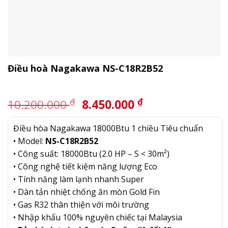
Điều hoà Nagakawa NS-C18R2B52
Giá
Giá
₫
₫
10.200.000
8.450.000
gốc
hiện
là:
tại
Điều hòa Nagakawa 18000Btu 1 chiều Tiêu chuẩn
10.200.000 ₫.
là:
• Model:
NS-C18R2B52
8.450.000 ₫.
• Công suất: 18000Btu (2.0 HP – S < 30m²)
• Công nghệ tiết kiệm năng lượng Eco
• Tính năng làm lạnh nhanh Super
• Dàn tản nhiệt chống ăn mòn Gold Fin
• Gas R32 thân thiện với môi trường
• Nhập khẩu 100% nguyên chiếc tại Malaysia