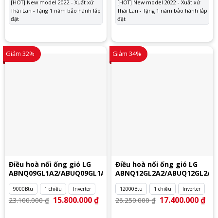
[HOT] New model 2022 - Xuất xứ
[HOT] New model 2022 - Xuất xứ
Thái Lan - Tặng 1 năm bảo hành lắp
Thái Lan - Tặng 1 năm bảo hành lắp
đặt
đặt
Giảm 32%
Giảm 34%
Điều hoà nối ống gió LG
Điều hoà nối ống gió LG
ABNQ09GL1A2/ABUQ09GL1A2
ABNQ12GL2A2/ABUQ12GL2A2
9000Btu
1 chiều
Inverter
12000Btu
1 chiều
Inverter
Giá
15.800.000
₫
Giá
Giá
17.400.000
₫
Giá
23.100.000
₫
26.250.000
₫
gốc
hiện
gốc
hiệ
là:
tại
là:
tại