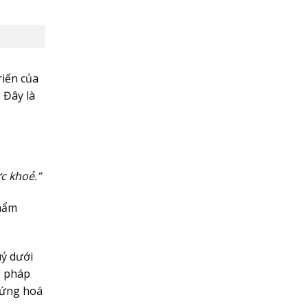
riển của
 Đây là
c khoẻ.”
phẩm
uỷ dưới
g pháp
n ứng hoá