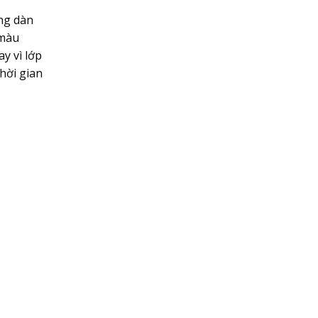
ng dàn
 màu
y vì lớp
hời gian