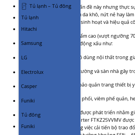
Tủ lạnh – Tủ đông
Có thể bạn rất ít để ý đến vấn đề này nhưng thực 
quanh ta. Độ ẩm thấp khiến da khô, nứt nẻ hay làm 
Tủ lạnh
ảnh hưởng đến chất lượng sinh hoạt và hiệu quả cô
Hitachi
Ngược lại ở môi trường độ ẩm cao (vượt ngưỡng 70%)
Samsung
loại vi khuẩn gây ra các tác động xấu như:
– Phá huỷ quần áo và các đồ dùng nội thất trong gi
LG
– Tạo ra các chất dịch trên tường và sàn nhà gây tr
Electrolux
– Gây khó khăn trong việc bảo quản trang thiết bị y 
Casper
– Gây ra các bệnh như viêm phổi, viêm phế quản, h
Funiki
Công nghệ Hybrid Cooling được phát triển nhằm gi
Tủ đông
Daikin 9000btu 1 chiều inverter FTKZ25VVMV được 
Funiki
khi làm lạnh ở tải thấp. Bằng việc cải tiến bộ trao