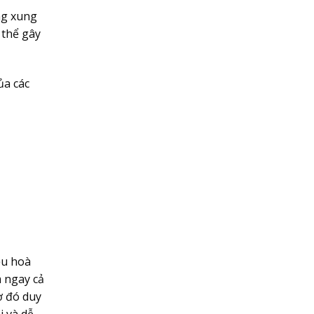
ng xung
 thể gây
ủa các
ều hoà
 ngay cả
ờ đó duy