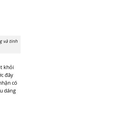
g và tinh
t khỏi
ớc đây
nhận có
ểu dáng