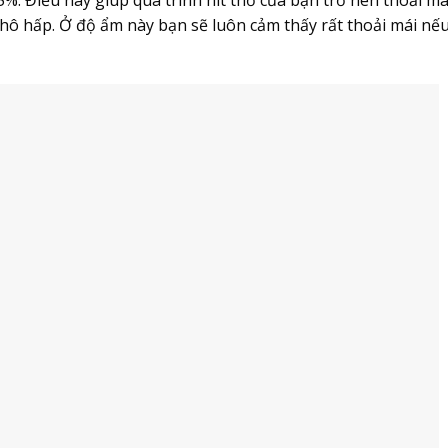
. Điều này giúp quá trình hít thở của bạn trở nên thoải má
hô hấp. Ở độ ẩm này bạn sẽ luôn cảm thấy rất thoải mái nếu