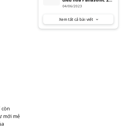
chiều inverter XZ
04/06/2023
Series 2023
Xem tất cả bài viết
V còn
sự mới mẻ
ủa