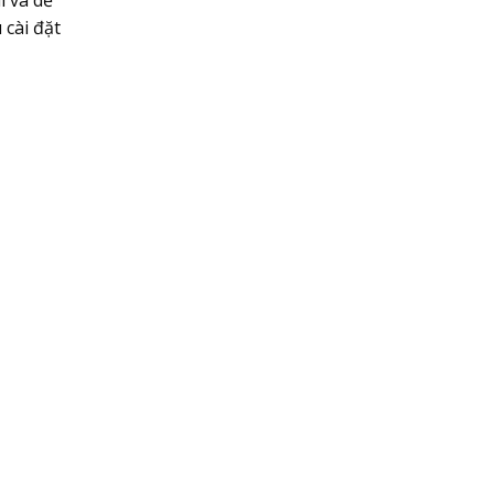
i và dễ
 cài đặt