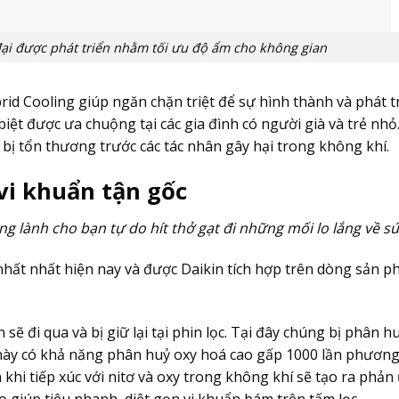
đại được phát triển nhằm tối ưu độ ẩm cho không gian
id Cooling giúp ngăn chặn triệt để sự hình thành và phát t
iệt được ưa chuộng tại các gia đình có người già và trẻ nhỏ.
bị tổn thương trước các tác nhân gây hại trong không khí.
vi khuẩn tận gốc
 lành cho bạn tự do hít thở gạt đi những mối lo lắng về sứ
nhất nhất hiện nay và được Daikin tích hợp trên dòng sản 
sẽ đi qua và bị giữ lại tại phin lọc. Tại đây chúng bị phân h
này có khả năng phân huỷ oxy hoá cao gấp 1000 lần phươn
khi tiếp xúc với nitơ và oxy trong không khí sẽ tạo ra phả
 giúp tiêu nhanh, diệt gọn vi khuẩn bám trên tấm lọc.