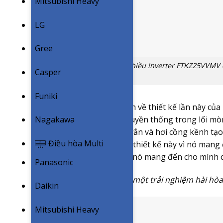
Mitsubishi Heavy
LG
Gree
Điều hoà Daikin 9000btu 1 chiều inverter FTKZ25VVMV có
Casper
Funiki
Cảm nhận của cá nhân mình về thiết kế lần này của 
Nagakawa
những ý niệm bảo thủ & truyền thống trong lối mòn 
của Daikin có phần vuông vắn và hơi cồng kềnh tạo
Điều hòa Multi
khá nhiều người thích kiểu thiết kế này vì nó mang 
lần này của FTKZ25VVM, vì nó mang đến cho mình c
Panasonic
“Sự cân bằng sẽ mang đến một trải nghiệm hài hòa
Daikin
Mitsubishi Heavy