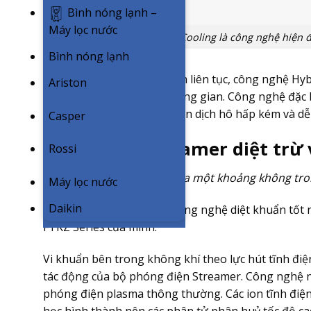
Bình nóng lạnh –
Máy lọc nước
Hybrid Cooling là công nghệ hiện 
Bình nóng lạnh
Nhờ khả năng cân bằng ẩm liên tục, công nghệ Hybr
Ariston
các loại vi khuẩn trong không gian. Công nghệ đặc b
những đối tượng có hệ miễn dịch hô hấp kém và dễ 
Casper
Công nghệ Streamer diệt trừ 
Rossi
“Công nghệ Streamer tạo ra một khoảng không trong
Máy lọc nước
Daikin
Đây là một trong những công nghệ diệt khuẩn tốt 
FTKZ Series của mình.
Vi khuẩn bên trong không khí theo lực hút tĩnh điện 
tác động của bộ phóng điện Streamer. Công nghệ 
phóng điện plasma thông thường. Các ion tĩnh điện 
học hình thành nên các phân tử phân huỷ tốc độ cao