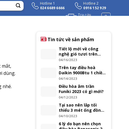
Hotline 1
Hotline 2
024 6689 6666
0916 152 929
Tra cứu
đơn hàng
Tin tức về sản phẩm
Tiết lộ mới về công
nghệ gió tươi trên
điều hoà Casper 2023
04/16/2023
 mắt,
Trên tay điều hoà
i dùng.
Daikin 9000Btu 1 chiều
inverter FTKZ25VVMV
04/14/2023
g nhé.
Điều hòa âm trần
Funiki 2023 có gì mới?
04/12/2023
Tại sao nên lắp tối
thiểu 3 mét ống đồng
cho máy điều hoà treo
04/10/2023
tường?
6 lý do bạn nên chọn
điều hòa Panasonic 2