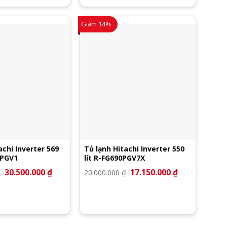
Giảm 14%
achi Inverter 569
Tủ lạnh Hitachi Inverter 550
0PGV1
lít R-FG690PGV7X
Giá
30.500.000
₫
Giá
Giá
17.150.000
₫
Giá
₫
20.000.000
₫
gốc
hiện
gốc
hiện
là:
tại
là:
tại
33.900.000 ₫.
là:
20.000.000 ₫.
là:
30.500.000 ₫.
17.150.000 ₫.