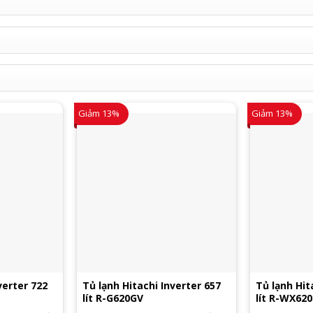
Giảm 13%
Giảm 13%
verter 722
Tủ lạnh Hitachi Inverter 657
Tủ lạnh Hit
lít R-G620GV
lít R-WX62