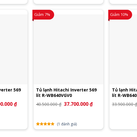
Giảm 7%
Giảm 10%
verter 569
Tủ lạnh Hitachi Inverter 569
Tủ lạnh Hit
lít R-WB640VGV0
lít R-WB64
00.000
₫
Giá
Giá
37.700.000
₫
Giá
40.500.000
₫
33.900.000
hiện
gốc
hiện
tại
là:
tại
0.000 ₫.
là:
40.500.000 ₫.
là:
45.600.000 ₫.
37.700.000 ₫.
(
1
đánh giá)
5.00
1
trên
5 dựa