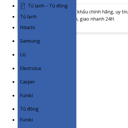
Tủ lạnh – Tủ đông
Mua tủ lạnh Hitachi nhập khẩu chính hãng, uy tín,
Tủ lạnh
năm. Miễn phí vận chuyển, giao nhanh 24H.
Hitachi
Samsung
LG
Electrolux
Casper
Funiki
Tủ đông
Funiki