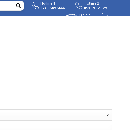
Hotline 1
Hotline 2
024 6689 6666
0916 152 929
Tra cứu
đơn hàng