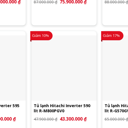
.000.000
₫
Giá
Giá
75.900.000
₫
Giá
87.000.000
₫
88.000.000
hiện
gốc
hiện
tại
là:
tại
000.000 ₫.
là:
87.000.000 ₫.
là:
106.000.000 ₫.
75.900.000 ₫.
Giảm 10%
Giảm 17%
verter 595
Tủ lạnh Hitachi Inverter 590
Tủ lạnh Hit
lít R-M800PGV0
lít R-G570G
00.000
₫
Giá
Giá
43.300.000
₫
Giá
47.900.000
₫
65.000.000
hiện
gốc
hiện
tại
là:
tại