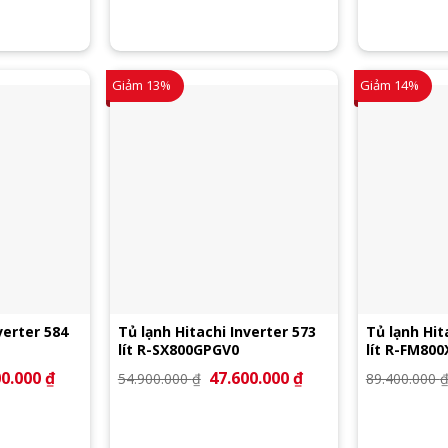
0.000 ₫.
là:
47.900.000 ₫.
là:
38.600.000 ₫.
43.300.000 ₫.
Giảm 13%
Giảm 14%
verter 584
Tủ lạnh Hitachi Inverter 573
Tủ lạnh Hit
lít R-SX800GPGV0
lít R-FM80
00.000
₫
Giá
Giá
47.600.000
₫
Giá
54.900.000
₫
89.400.000
hiện
gốc
hiện
tại
là:
tại
0.000 ₫.
là:
54.900.000 ₫.
là:
50.900.000 ₫.
47.600.000 ₫.