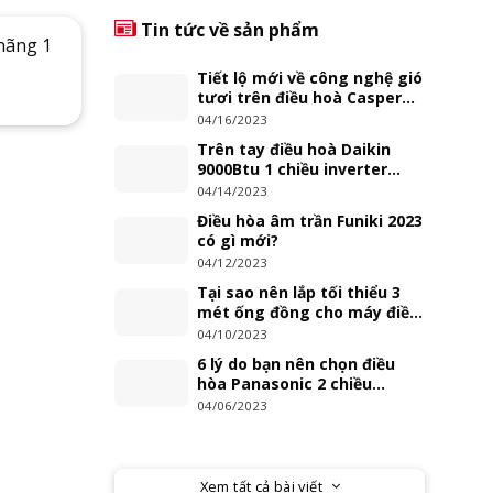
Tin tức về sản phẩm
 hãng 1
Tiết lộ mới về công nghệ gió
tươi trên điều hoà Casper
2023
04/16/2023
Trên tay điều hoà Daikin
9000Btu 1 chiều inverter
FTKZ25VVMV
04/14/2023
Điều hòa âm trần Funiki 2023
có gì mới?
04/12/2023
Tại sao nên lắp tối thiểu 3
mét ống đồng cho máy điều
hoà treo tường?
04/10/2023
6 lý do bạn nên chọn điều
hòa Panasonic 2 chiều
inverter XZ Series 2023
04/06/2023
Xem tất cả bài viết