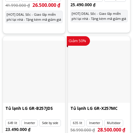
Giá
26.500.000
₫
Giá
25.490.000
₫
41.990.000
₫
gốc
hiện
là:
tại
[HOT] DEAL Sốc - Giao lắp miễn
[HOT] DEAL Sốc - Giao lắp miễn
41.990.000 ₫.
là:
phí tại nhà - Tặng kèm mã giảm giá
phí tại nhà - Tặng kèm mã giảm giá
26.500.000 ₫.
Giảm 50%
Tủ lạnh LG GR-B257JDS
Tủ lạnh LG GR-X257MC
649 lít
Inverter
Side by side
635 lít
Inverter
Multidoor
23.490.000
₫
Giá
28.500.000
₫
Giá
56.990.000
₫