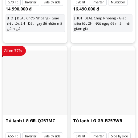
570 lít
Inverter
Side by side
520 lít
Inverter
Multidoor
14.990.000
₫
16.490.000
₫
[HOT] DEAL Chớp Nhoáng - Giao
[HOT] DEAL Chớp Nhoáng - Giao
siêu tốc 2H - Đặt ngay để nhận mã
siêu tốc 2H - Đặt ngay để nhận mã
giảm giá
giảm giá
Giảm 37%
Tủ lạnh LG GR-Q257MC
Tủ lạnh LG GR-B257WB
655 lít
Inverter
Side by side
649 lít
Inverter
Side by side