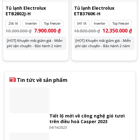
Tủ lạnh Electrolux
Tủ lạnh Electrolux
ETB2802J-H
ETB3760K-H
256 lít
Inverter
Top Freezer
341 lít
Inverter
Top Freezer
Giá
7.900.000
₫
Giá
Giá
12.350.000
₫
Giá
10.300.000
₫
16.800.000
₫
gốc
hiện
gốc
hiệ
là:
tại
là:
tại
[HOT] Khuyến mãi giảm giá - Miễn
[HOT] Khuyến mãi giảm giá - Miễn
10.300.000 ₫.
là:
16.800.000 ₫.
là:
phí vận chuyển - Bảo hành 2 năm
7.900.000 ₫.
phí vận chuyển - Bảo hành 2 năm
12.
Tin tức về sản phẩm
Tiết lộ mới về công nghệ gió tươi
trên điều hoà Casper 2023
04/16/2023