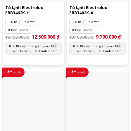
Tủ lạnh Electrolux
Tủ lạnh Electrolux
EBB3462K-H
EBB3402K-A
308 lít
Inverter
308 lít
Inverter
Bottom Freezer
Bottom Freezer
Giá
12.500.000
₫
Giá
Giá
9.700.000
₫
Giá
16.150.000
₫
13.100.000
₫
gốc
hiện
gốc
hiện
là:
tại
là:
tại
[HOT] Khuyến mãi giảm giá - Miễn
[HOT] Khuyến mãi giảm giá - Miễn
16.150.000 ₫.
là:
13.100.000 ₫.
là:
phí vận chuyển - Bảo hành 2 năm
12.500.000 ₫.
phí vận chuyển - Bảo hành 2 năm
9.700
Giảm 23%
Giảm 26%