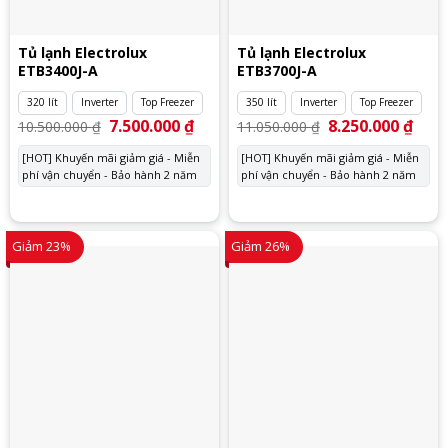
Tủ lạnh Electrolux
Tủ lạnh Electrolux
ETB3400J-A
ETB3700J-A
320 lít
Inverter
Top Freezer
350 lít
Inverter
Top Freezer
Giá
7.500.000
₫
Giá
Giá
8.250.000
₫
Giá
10.500.000
₫
11.050.000
₫
gốc
hiện
gốc
hiện
là:
tại
là:
tại
[HOT] Khuyến mãi giảm giá - Miễn
[HOT] Khuyến mãi giảm giá - Miễn
10.500.000 ₫.
là:
11.050.000 ₫.
là:
phí vận chuyển - Bảo hành 2 năm
7.500.000 ₫.
phí vận chuyển - Bảo hành 2 năm
8.250
Giảm 23%
Giảm 26%