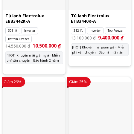
Tủ lạnh Electrolux
Tủ lạnh Electrolux
EBB3442K-A
ETB3440K-A
308 lít
Inverter
312 lít
Inverter
Top Freezer
Giá
9.400.000
₫
Giá
13.100.000
₫
Bottom Freezer
gốc
hiện
là:
tại
Giá
10.500.000
₫
Giá
14.550.000
₫
[HOT] Khuyến mãi giảm giá - Miễn
13.100.000 ₫.
là:
gốc
hiện
phí vận chuyển - Bảo hành 2 năm
9.400
là:
tại
[HOT] Khuyến mãi giảm giá - Miễn
14.550.000 ₫.
là:
phí vận chuyển - Bảo hành 2 năm
10.500.000 ₫.
Giảm 29%
Giảm 25%