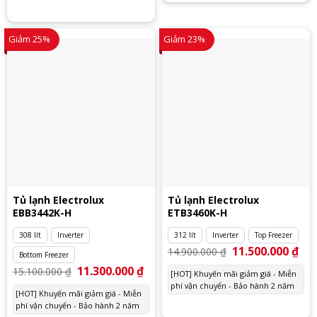
Giảm 25%
Giảm 23%
Tủ lạnh Electrolux
Tủ lạnh Electrolux
EBB3442K-H
ETB3460K-H
308 lít
Inverter
312 lít
Inverter
Top Freezer
Giá
11.500.000
₫
Giá
14.900.000
₫
Bottom Freezer
gốc
hiệ
là:
tại
Giá
11.300.000
₫
Giá
15.100.000
₫
[HOT] Khuyến mãi giảm giá - Miễn
14.900.000 ₫.
là:
gốc
hiện
phí vận chuyển - Bảo hành 2 năm
11.
là:
tại
[HOT] Khuyến mãi giảm giá - Miễn
15.100.000 ₫.
là:
phí vận chuyển - Bảo hành 2 năm
11.300.000 ₫.