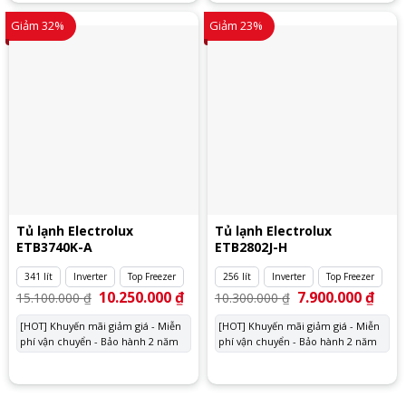
Giảm 32%
Giảm 23%
Tủ lạnh Electrolux
Tủ lạnh Electrolux
ETB3740K-A
ETB2802J-H
341 lít
Inverter
Top Freezer
256 lít
Inverter
Top Freezer
Giá
10.250.000
₫
Giá
Giá
7.900.000
₫
Giá
15.100.000
₫
10.300.000
₫
gốc
hiện
gốc
hiện
là:
tại
là:
tại
[HOT] Khuyến mãi giảm giá - Miễn
[HOT] Khuyến mãi giảm giá - Miễn
15.100.000 ₫.
là:
10.300.000 ₫.
là:
phí vận chuyển - Bảo hành 2 năm
10.250.000 ₫.
phí vận chuyển - Bảo hành 2 năm
7.900