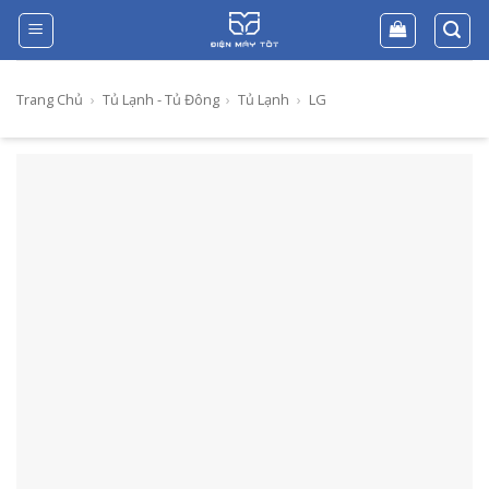
Skip
to
content
Trang Chủ
›
Tủ Lạnh - Tủ Đông
›
Tủ Lạnh
›
LG