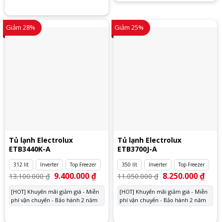
Giảm 28%
Giảm 25%
Tủ lạnh Electrolux
Tủ lạnh Electrolux
ETB3440K-A
ETB3700J-A
312 lít
Inverter
Top Freezer
350 lít
Inverter
Top Freezer
Giá
9.400.000
₫
Giá
Giá
8.250.000
₫
Giá
13.100.000
₫
11.050.000
₫
gốc
hiện
gốc
hiện
là:
tại
là:
tại
[HOT] Khuyến mãi giảm giá - Miễn
[HOT] Khuyến mãi giảm giá - Miễn
13.100.000 ₫.
là:
11.050.000 ₫.
là:
phí vận chuyển - Bảo hành 2 năm
9.400.000 ₫.
phí vận chuyển - Bảo hành 2 năm
8.250