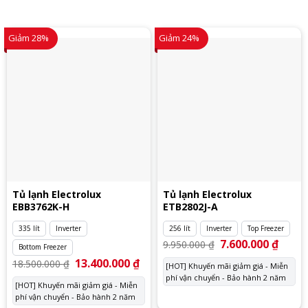
Giảm 28%
Giảm 24%
Tủ lạnh Electrolux
Tủ lạnh Electrolux
EBB3762K-H
ETB2802J-A
335 lít
Inverter
256 lít
Inverter
Top Freezer
Giá
7.600.000
₫
Giá
9.950.000
₫
Bottom Freezer
gốc
hiện
là:
tại
Giá
13.400.000
₫
Giá
18.500.000
₫
[HOT] Khuyến mãi giảm giá - Miễn
9.950.000 ₫.
là:
gốc
hiện
phí vận chuyển - Bảo hành 2 năm
7.600.
là:
tại
[HOT] Khuyến mãi giảm giá - Miễn
18.500.000 ₫.
là:
phí vận chuyển - Bảo hành 2 năm
13.400.000 ₫.