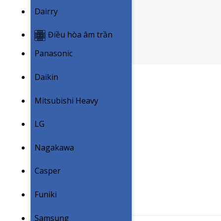
Dairry
Điều hòa âm trần
Panasonic
Daikin
Mitsubishi Heavy
LG
Nagakawa
Casper
Funiki
Samsung