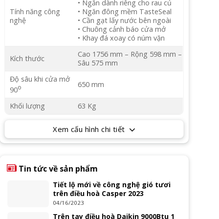
• Ngăn dành riêng cho rau củ
Tính năng công
• Ngăn đông mềm TasteSeal
nghệ
• Cần gạt lấy nước bên ngoài
• Chuông cảnh báo cửa mở
• Khay đá xoay có núm vặn
Cao 1756 mm – Rộng 598 mm –
Kích thước
Sâu 575 mm
Độ sâu khi cửa mở
650 mm
o
90
Khối lượng
63 Kg
Xem cấu hình chi tiết
Tin tức về sản phẩm
Tiết lộ mới về công nghệ gió tươi
trên điều hoà Casper 2023
04/16/2023
Trên tay điều hoà Daikin 9000Btu 1