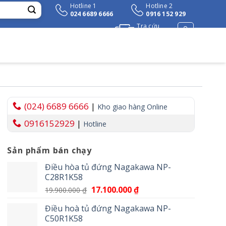
Hotline 1
Hotline 2
024 6689 6666
0916 152 929
Tra cứu
đơn hàng
(024) 6689 6666
|
Kho giao hàng Online
0916152929
|
Hotline
Sản phẩm bán chạy
₫.
Điều hòa tủ đứng Nagakawa NP-
C28R1K58
Giá
17.100.000
₫
Giá
19.900.000
₫
gốc
hiện
Điều hoà tủ đứng Nagakawa NP-
là:
tại
C50R1K58
19.900.000 ₫.
là: