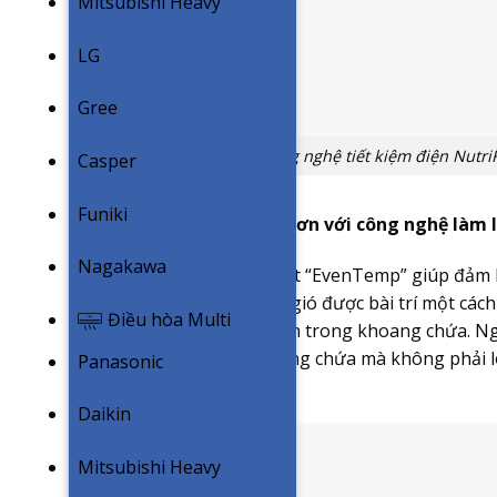
Mitsubishi Heavy
LG
Gree
Công nghệ tiết kiệm điện NutriF
Casper
Funiki
Thực phẩm tươi ngon hơn với công nghệ làm 
Nagakawa
Công nghệ làm lạnh nhiệt “EvenTemp” giúp đảm b
chứa. Nhờ hệ thống cửa gió được bài trí một cách
Điều hòa Multi
khắp mọi ngóc ngách bên trong khoang chứa. Ng
ở bất cứ đâu trong khoang chứa mà không phải l
Panasonic
lượng đồ ăn.
Daikin
Mitsubishi Heavy