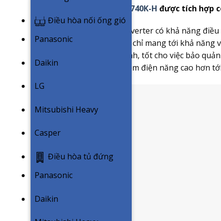
Tủ lạnh Electrolux ETB3740K-H
được tích hợp c
Điều hòa nối ống gió
Công nghệ NutriFresh Inverter có khả năng điều 
Panasonic
đều đặn. Điều này không chỉ mang tới khả năng 
được duy trì ở mức ổn định, tốt cho việc bảo q
Daikin
minh đạt hiệu quả tiết kiệm điện năng cao hơn tớ
LG
Mitsubishi Heavy
Casper
Điều hòa tủ đứng
Panasonic
Daikin