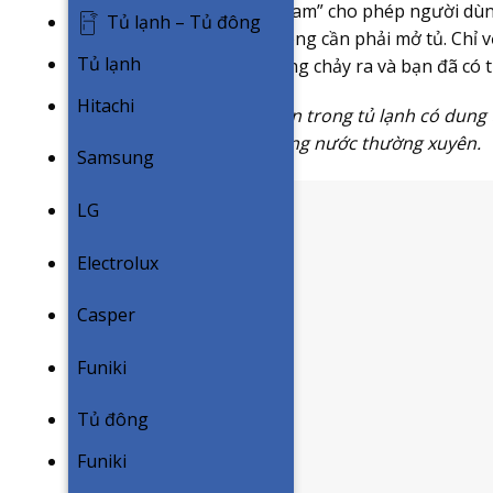
Với tính năng “WaterStream” cho phép người dùng
Tủ lạnh – Tủ đông
một cách dễ dàng mà không cần phải mở tủ. Chỉ v
Tủ lạnh
nước bên trong sẽ tự động chảy ra và bạn đã có 
Hitachi
Lưu ý bình chứa nước bên trong tủ lạnh có dung t
ngày, bạn cần để ý bổ sung nước thường xuyên.
Samsung
LG
Electrolux
Casper
Funiki
Tủ đông
Funiki