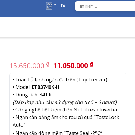
Tìm
Tin Tức
kiếm:
Giá
Giá
₫
₫
15.650.000
11.050.000
gốc
hiện
là:
tại
• Loại: Tủ lạnh ngăn đá trên (Top Freezer)
15.650.000 ₫.
là:
• Model:
ETB3740K-H
11.050.000 
• Dung tích: 341 lít
(Đáp ứng nhu cầu sử dụng cho từ 5 – 6 người)
• Công nghệ tiết kiệm điện NutriFresh Inverter
• Ngăn cân bằng ẩm cho rau củ quả “TasteLock
Auto”
o
• Ngăn cấp đông mềm “Taste Seal -2
C”