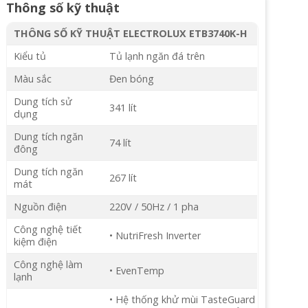
Thông số kỹ thuật
THÔNG SỐ KỸ THUẬT ELECTROLUX ETB3740K-H
Kiểu tủ
Tủ lạnh ngăn đá trên
Màu sắc
Đen bóng
Dung tích sử
341 lít
dụng
Dung tích ngăn
74 lít
đông
Dung tích ngăn
267 lít
mát
Nguồn điện
220V / 50Hz / 1 pha
Công nghệ tiết
• NutriFresh Inverter
kiệm điện
Công nghệ làm
• EvenTemp
lạnh
• Hệ thống khử mùi TasteGuard