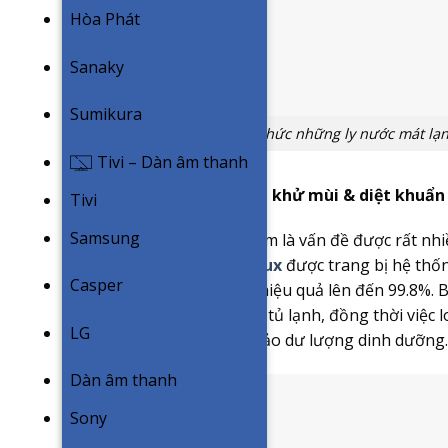
Hòa Phát
Sanaky
Sumikura
Thưởng thức những ly nước mát lạn
Tivi – Dàn âm thanh
Taste Guard – Hệ thống khử mùi & diệt khuẩn
Tivi
Samsung
An toàn vệ sinh thực phẩm là vấn đề được rất nh
tủ lạnh.
Tủ lạnh Electrolux
được trang bị hệ thốn
Casper
hôi và tiêu diệt vi khuẩn hiệu quả lên đến 99.8%.
sinh từ đồ ăn mỗi khi mở tủ lạnh, đồng thời việc l
LG
luôn tươi ngon và đảm bảo dư lượng dinh dưỡng.
Dàn âm thanh
Sony