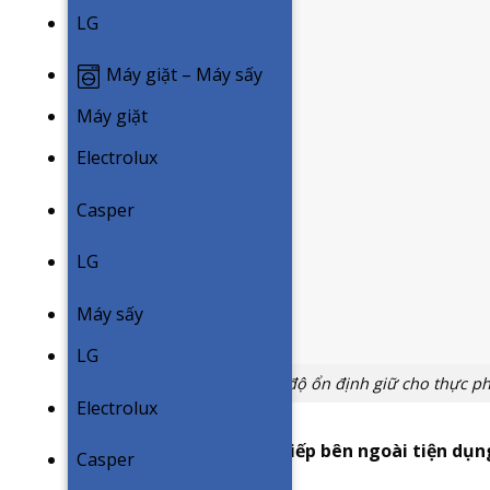
LG
Máy giặt – Máy sấy
Máy giặt
Electrolux
Casper
LG
Máy sấy
LG
Đảm bảo nhiệt độ ổn định giữ cho thực p
Electrolux
Cần gạt lấy nước trực tiếp bên ngoài tiện dụn
Casper