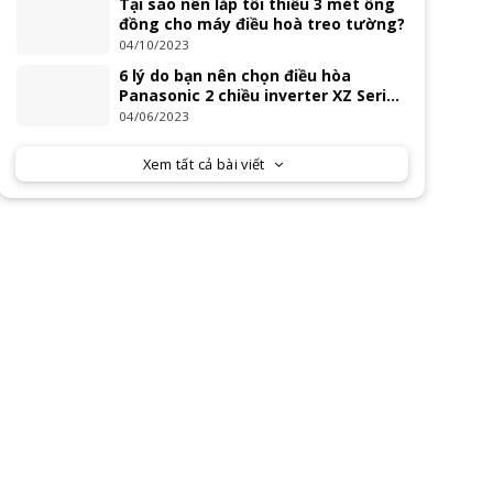
Tại sao nên lắp tối thiểu 3 mét ống
đồng cho máy điều hoà treo tường?
04/10/2023
6 lý do bạn nên chọn điều hòa
Panasonic 2 chiều inverter XZ Series
2023
04/06/2023
Xem tất cả bài viết