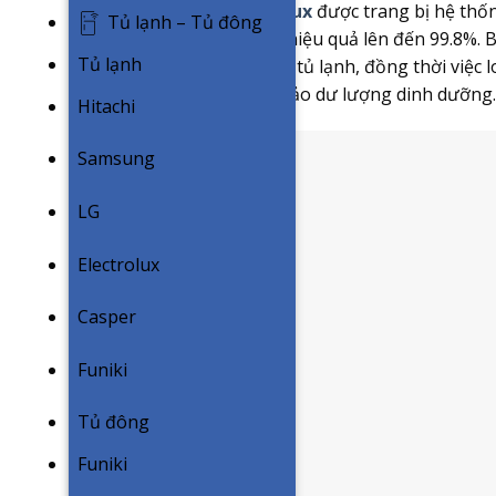
tủ lạnh.
Tủ lạnh Electrolux
được trang bị hệ thốn
Tủ lạnh – Tủ đông
hôi và tiêu diệt vi khuẩn hiệu quả lên đến 99.8%.
Tủ lạnh
sinh từ đồ ăn mỗi khi mở tủ lạnh, đồng thời việc l
luôn tươi ngon và đảm bảo dư lượng dinh dưỡng.
Hitachi
Samsung
LG
Electrolux
Casper
Funiki
Tủ đông
Funiki