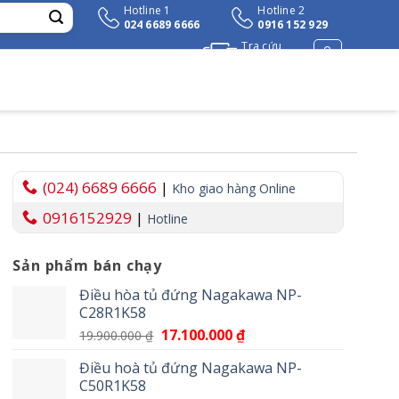
Hotline 1
Hotline 2
024 6689 6666
0916 152 929
Tra cứu
đơn hàng
(024) 6689 6666
|
Kho giao hàng Online
0916152929
|
Hotline
Sản phẩm bán chạy
Điều hòa tủ đứng Nagakawa NP-
C28R1K58
Giá
17.100.000
₫
Giá
19.900.000
₫
gốc
hiện
Điều hoà tủ đứng Nagakawa NP-
là:
tại
C50R1K58
19.900.000 ₫.
là: