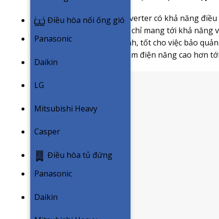
Công nghệ NutriFresh Inverter có khả năng điều 
Điều hòa nối ống gió
đều đặn. Điều này không chỉ mang tới khả năng 
Panasonic
được duy trì ở mức ổn định, tốt cho việc bảo q
minh đạt hiệu quả tiết kiệm điện năng cao hơn tớ
Daikin
LG
Mitsubishi Heavy
Casper
Điều hòa tủ đứng
Panasonic
Daikin