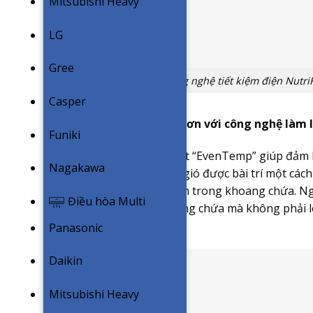
Mitsubishi Heavy
LG
Gree
Công nghệ tiết kiệm điện NutriF
Casper
Thực phẩm tươi ngon hơn với công nghệ làm 
Funiki
Công nghệ làm lạnh nhiệt “EvenTemp” giúp đảm b
Nagakawa
chứa. Nhờ hệ thống cửa gió được bài trí một cách
khắp mọi ngóc ngách bên trong khoang chứa. Ng
Điều hòa Multi
ở bất cứ đâu trong khoang chứa mà không phải l
lượng đồ ăn.
Panasonic
Daikin
Mitsubishi Heavy