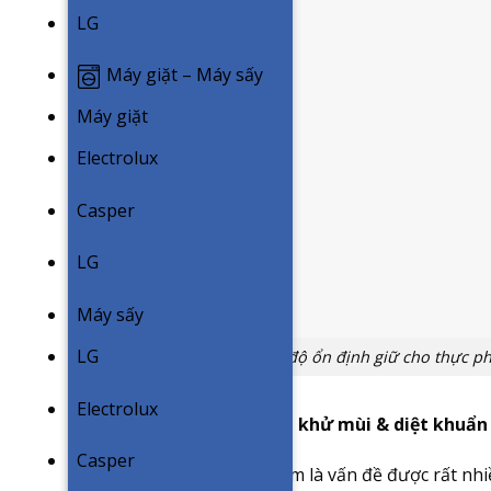
LG
Máy giặt – Máy sấy
Máy giặt
Electrolux
Casper
LG
Máy sấy
LG
Đảm bảo nhiệt độ ổn định giữ cho thực p
Electrolux
Taste Guard – Hệ thống khử mùi & diệt khuẩn
Casper
An toàn vệ sinh thực phẩm là vấn đề được rất nh