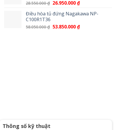
Giá
26.950.000
₫
Giá
28.550.000
₫
17.100.000 ₫.
gốc
hiện
Điều hòa tủ đứng Nagakawa NP-
là:
tại
C100R1T36
28.550.000 ₫.
là:
Giá
53.850.000
₫
Giá
58.050.000
₫
26.950.000 ₫.
gốc
hiện
là:
tại
58.050.000 ₫.
là:
53.850.000 ₫.
Thông số kỹ thuật