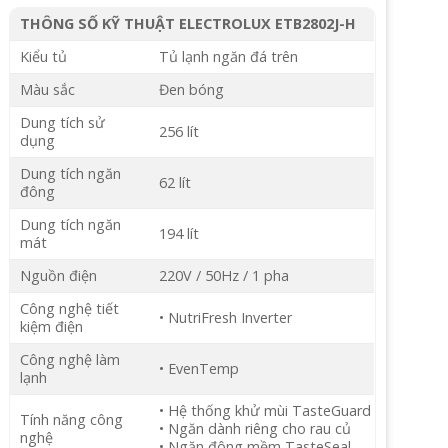
THÔNG SỐ KỸ THUẬT ELECTROLUX ETB2802J-H
Kiểu tủ
Tủ lạnh ngăn đá trên
Màu sắc
Đen bóng
Dung tích sử
256 lít
dụng
Dung tích ngăn
62 lít
đông
Dung tích ngăn
194 lít
mát
Nguồn điện
220V / 50Hz / 1 pha
Công nghệ tiết
• NutriFresh Inverter
kiệm điện
Công nghệ làm
• EvenTemp
lạnh
• Hệ thống khử mùi TasteGuard
Tính năng công
• Ngăn dành riêng cho rau củ
nghệ
• Ngăn đông mềm TasteSeal