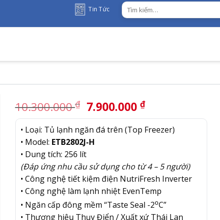
Tìm
Tin Tức
kiếm:
Giá
Giá
₫
₫
10.300.000
7.900.000
gốc
hiện
là:
tại
• Loại: Tủ lạnh ngăn đá trên (Top Freezer)
10.300.000 ₫.
là:
• Model:
ETB2802J-H
7.900.000 ₫.
• Dung tích: 256 lít
(Đáp ứng nhu cầu sử dụng cho từ 4 – 5 người)
• Công nghệ tiết kiệm điện NutriFresh Inverter
• Công nghệ làm lạnh nhiệt EvenTemp
o
• Ngăn cấp đông mềm “Taste Seal -2
C”
• Thương hiệu Thụy Điển / Xuất xứ Thái Lan