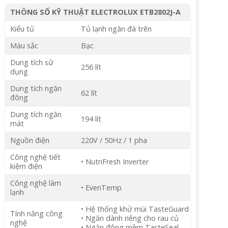
THÔNG SỐ KỸ THUẬT ELECTROLUX ETB2802J-A
Kiểu tủ
Tủ lạnh ngăn đá trên
Màu sắc
Bạc
Dung tích sử
256 lít
dụng
Dung tích ngăn
62 lít
đông
Dung tích ngăn
194 lít
mát
Nguồn điện
220V / 50Hz / 1 pha
Công nghệ tiết
• NutriFresh Inverter
kiệm điện
Công nghệ làm
• EvenTemp
lạnh
• Hệ thống khử mùi TasteGuard
Tính năng công
• Ngăn dành riêng cho rau củ
nghệ
• Ngăn đông mềm TasteSeal