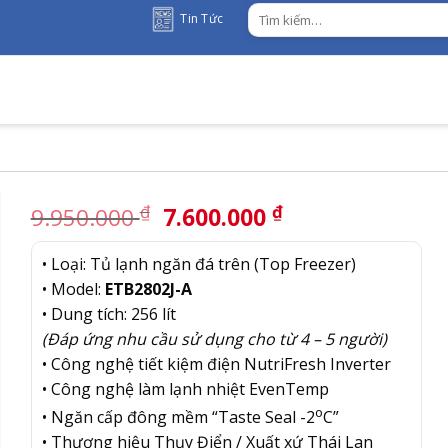
Tìm
Tin Tức
kiếm:
Giá
Giá
₫
₫
9.950.000
7.600.000
gốc
hiện
là:
tại
• Loại: Tủ lạnh ngăn đá trên (Top Freezer)
9.950.000 ₫.
là:
• Model:
ETB2802J-A
7.600.000 ₫.
• Dung tích: 256 lít
(Đáp ứng nhu cầu sử dụng cho từ 4 – 5 người)
• Công nghệ tiết kiệm điện NutriFresh Inverter
• Công nghệ làm lạnh nhiệt EvenTemp
o
• Ngăn cấp đông mềm “Taste Seal -2
C”
• Thương hiệu Thụy Điển / Xuất xứ Thái Lan