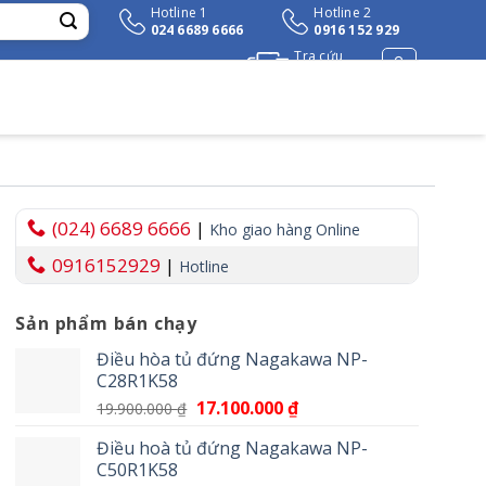
Hotline 1
Hotline 2
024 6689 6666
0916 152 929
Tra cứu
đơn hàng
(024) 6689 6666
|
Kho giao hàng Online
0916152929
|
Hotline
Sản phẩm bán chạy
Điều hòa tủ đứng Nagakawa NP-
C28R1K58
Giá
17.100.000
₫
Giá
19.900.000
₫
gốc
hiện
Điều hoà tủ đứng Nagakawa NP-
là:
tại
C50R1K58
19.900.000 ₫.
là: