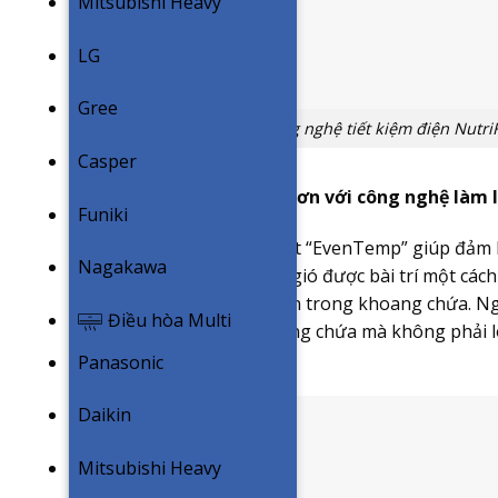
Mitsubishi Heavy
LG
Gree
Công nghệ tiết kiệm điện NutriF
Casper
Thực phẩm tươi ngon hơn với công nghệ làm 
Funiki
Công nghệ làm lạnh nhiệt “EvenTemp” giúp đảm b
Nagakawa
chứa. Nhờ hệ thống cửa gió được bài trí một cách
khắp mọi ngóc ngách bên trong khoang chứa. Ng
Điều hòa Multi
ở bất cứ đâu trong khoang chứa mà không phải l
lượng đồ ăn.
Panasonic
Daikin
Mitsubishi Heavy