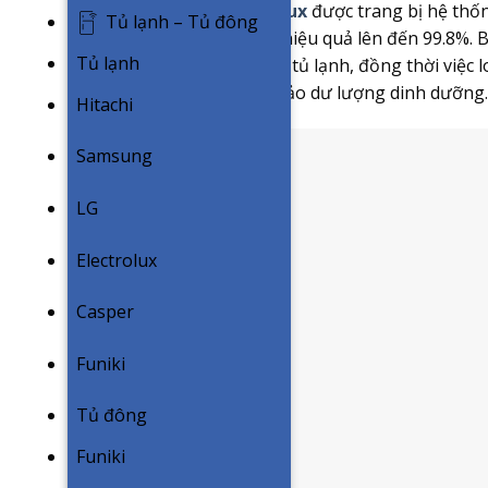
tủ lạnh.
Tủ lạnh Electrolux
được trang bị hệ thốn
Tủ lạnh – Tủ đông
hôi và tiêu diệt vi khuẩn hiệu quả lên đến 99.8%.
Tủ lạnh
sinh từ đồ ăn mỗi khi mở tủ lạnh, đồng thời việc l
luôn tươi ngon và đảm bảo dư lượng dinh dưỡng.
Hitachi
Samsung
LG
Electrolux
Casper
Funiki
Tủ đông
Funiki