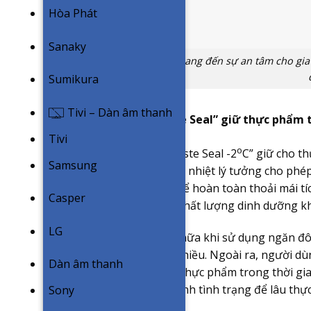
Hòa Phát
Sanaky
Công nghệ Taste Guard mang đến sự an tâm cho gia đ
Sumikura
Tivi – Dàn âm thanh
Ngăn đông mềm “Taste Seal” giữ thực phẩm t
Tivi
o
Ngăn cấp đông mềm “Taste Seal -2
C” giữ cho t
Samsung
khả năng duy trì một nền nhiệt lý tưởng cho phép
7 ngày. Giờ đây bạn có thể hoàn toàn thoải mái tí
Casper
hưởng đến hương vị và chất lượng dinh dưỡng khi
LG
Một tiện ích quan trọng nữa khi sử dụng ngăn đ
nấu ăn, tiện lợi hơn rất nhiều. Ngoài ra, người d
Dàn âm thanh
nên chỉ có thể bảo quản thực phẩm trong thời gi
sử dụng hợp lý nhằm tránh tình trạng để lâu thực 
Sony