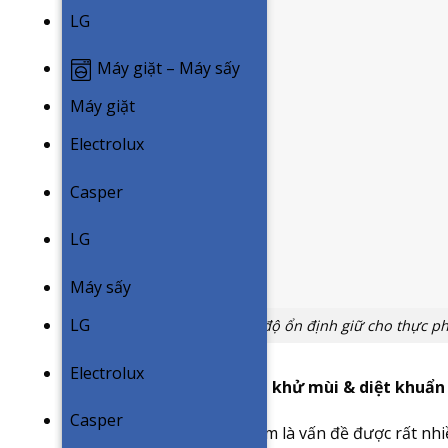
LG
Máy giặt – Máy sấy
Máy giặt
Electrolux
Casper
LG
Máy sấy
LG
Đảm bảo nhiệt độ ổn định giữ cho thực p
Electrolux
Taste Guard – Hệ thống khử mùi & diệt khuẩn
Casper
An toàn vệ sinh thực phẩm là vấn đề được rất nh