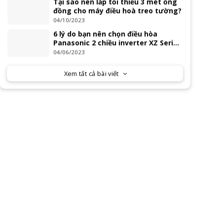
Tại sao nên lắp tối thiểu 3 mét ống
đồng cho máy điều hoà treo tường?
04/10/2023
6 lý do bạn nên chọn điều hòa
Panasonic 2 chiều inverter XZ Series
2023
04/06/2023
Xem tất cả bài viết