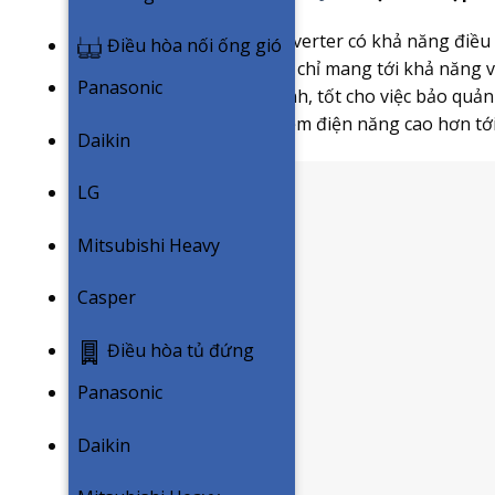
Công nghệ NutriFresh Inverter có khả năng điều 
Điều hòa nối ống gió
đều đặn. Điều này không chỉ mang tới khả năng 
Panasonic
được duy trì ở mức ổn định, tốt cho việc bảo q
minh đạt hiệu quả tiết kiệm điện năng cao hơn tớ
Daikin
LG
Mitsubishi Heavy
Casper
Điều hòa tủ đứng
Panasonic
Daikin