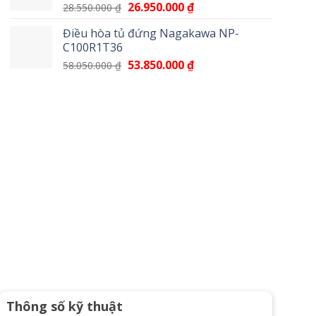
Giá
26.950.000
₫
Giá
28.550.000
₫
17.100.000 ₫.
gốc
hiện
Điều hòa tủ đứng Nagakawa NP-
là:
tại
C100R1T36
28.550.000 ₫.
là:
Giá
53.850.000
₫
Giá
58.050.000
₫
26.950.000 ₫.
gốc
hiện
là:
tại
58.050.000 ₫.
là:
53.850.000 ₫.
Thông số kỹ thuật