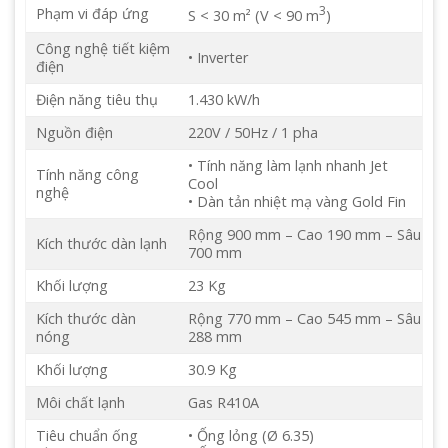
3
Phạm vi đáp ứng
S < 30 m² (V < 90 m
)
Công nghệ tiết kiệm
• Inverter
điện
Điện năng tiêu thụ
1.430 kW/h
Nguồn điện
220V / 50Hz / 1 pha
• Tính năng làm lạnh nhanh Jet
Tính năng công
Cool
nghệ
• Dàn tản nhiệt mạ vàng Gold Fin
Rộng 900 mm – Cao 190 mm – Sâu
Kích thước dàn lạnh
700 mm
Khối lượng
23 Kg
Kích thước dàn
Rộng 770 mm – Cao 545 mm – Sâu
nóng
288 mm
Khối lượng
30.9 Kg
Môi chất lạnh
Gas R410A
Tiêu chuẩn ống
• Ống lỏng (Ø 6.35)