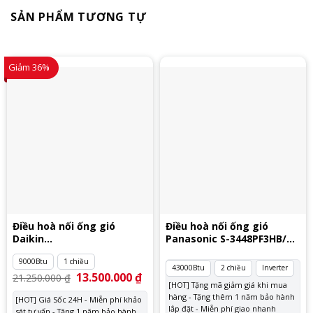
SẢN PHẨM TƯƠNG TỰ
Giảm 36%
Điều hoà nối ống gió
Điều hoà nối ống gió
Daikin
Panasonic S-3448PF3HB/U-
FDBNQ09MV1V/RNQ09MV1V
43PZ3H5
9000Btu
1 chiều
43000Btu
2 chiều
Inverter
Giá
13.500.000
₫
Giá
21.250.000
₫
gốc
hiện
[HOT] Tặng mã giảm giá khi mua
là:
tại
hàng - Tặng thêm 1 năm bảo hành
[HOT] Giá Sốc 24H - Miễn phí khảo
21.250.000 ₫.
là:
lắp đặt - Miễn phí giao nhanh
sát tư vấn - Tặng 1 năm bảo hành
13.500.000 ₫.