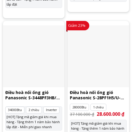
lắp đặt
Giảm 23%
Điều hoà nối ống gió
Điều hoà nối ống gió
Panasonic S-3448PF3HB/U-
Panasonic S-28PF1H5/U-
34PZ3H5
28PV1H5
28000Btu
1 chiều
34000Btu
2 chiều
Inverter
Giá
28.600.000
₫
Giá
37.100.000
₫
gốc
hiệ
[HOT] Tặng mã giảm giá khi mua
là:
tại
hàng - Tặng thêm 1 năm bảo hành
[HOT] Tặng mã giảm giá khi mua
37.100.000 ₫.
là:
lắp đặt - Miễn phí giao nhanh
hàng - Tặng thêm 1 năm bảo hành
28.