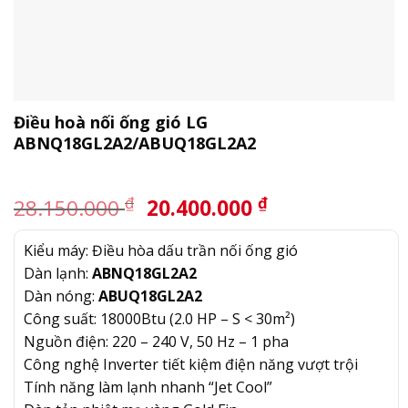
Điều hoà nối ống gió LG
ABNQ18GL2A2/ABUQ18GL2A2
Giá
Giá
₫
₫
28.150.000
20.400.000
gốc
hiện
là:
tại
Kiểu máy: Điều hòa dấu trần nối ống gió
28.150.000 ₫.
là:
Dàn lạnh:
ABNQ18GL2A2
20.400.000 ₫.
Dàn nóng:
ABUQ18GL2A2
Công suất: 18000Btu (2.0 HP – S < 30m²)
Nguồn điện: 220 – 240 V, 50 Hz – 1 pha
Công nghệ Inverter tiết kiệm điện năng vượt trội
Tính năng làm lạnh nhanh “Jet Cool”