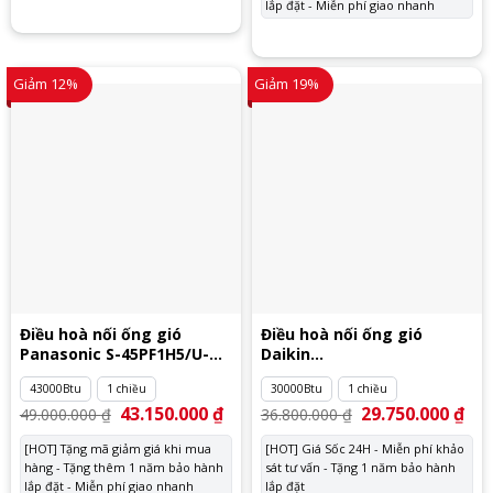
lắp đặt - Miễn phí giao nhanh
Giảm 12%
Giảm 19%
Điều hoà nối ống gió
Điều hoà nối ống gió
Panasonic S-45PF1H5/U-
Daikin
45PV1H8
FDMNQ30MV1/RNQ30MV1
43000Btu
1 chiều
30000Btu
1 chiều
Giá
43.150.000
₫
Giá
Giá
29.750.000
₫
Giá
49.000.000
₫
36.800.000
₫
gốc
hiện
gốc
hiệ
là:
tại
là:
tại
[HOT] Tặng mã giảm giá khi mua
[HOT] Giá Sốc 24H - Miễn phí khảo
49.000.000 ₫.
là:
36.800.000 ₫.
là:
hàng - Tặng thêm 1 năm bảo hành
43.150.000 ₫.
sát tư vấn - Tặng 1 năm bảo hành
29.
lắp đặt - Miễn phí giao nhanh
lắp đặt