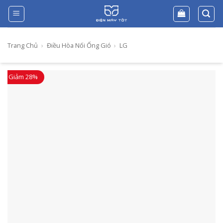
Skip
to
content
Trang Chủ
›
Điều Hòa Nối Ống Gió
›
LG
Giảm 28%