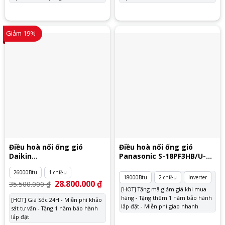
Giảm 19%
Điều hoà nối ống gió
Điều hoà nối ống gió
Daikin
Panasonic S-18PF3HB/U-
FDMNQ26MV1/RNQ26MY1
18PZ3H5
26000Btu
1 chiều
18000Btu
2 chiều
Inverter
Giá
28.800.000
₫
Giá
35.500.000
₫
gốc
hiện
[HOT] Tặng mã giảm giá khi mua
là:
tại
hàng - Tặng thêm 1 năm bảo hành
[HOT] Giá Sốc 24H - Miễn phí khảo
35.500.000 ₫.
là:
lắp đặt - Miễn phí giao nhanh
sát tư vấn - Tặng 1 năm bảo hành
28.800.000 ₫.
lắp đặt