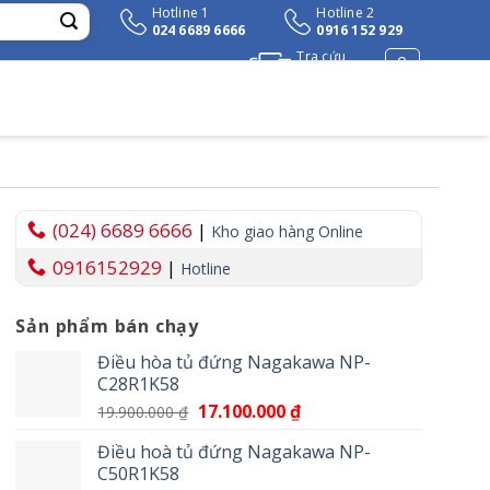
Hotline 1
Hotline 2
024 6689 6666
0916 152 929
Tra cứu
đơn hàng
(024) 6689 6666
|
Kho giao hàng Online
0916152929
|
Hotline
Sản phẩm bán chạy
₫.
Điều hòa tủ đứng Nagakawa NP-
C28R1K58
Giá
17.100.000
₫
Giá
19.900.000
₫
gốc
hiện
Điều hoà tủ đứng Nagakawa NP-
là:
tại
C50R1K58
19.900.000 ₫.
là: