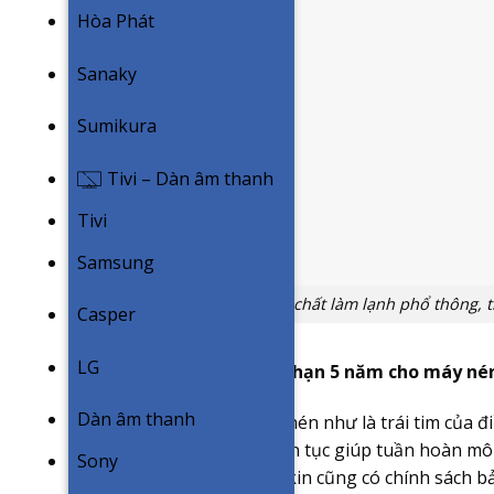
Hòa Phát
Sanaky
Sumikura
Tivi – Dàn âm thanh
Tivi
Samsung
Môi chất làm lạnh phổ thông, 
Casper
LG
Thời gian bảo hành dài hạn 5 năm cho máy nén
Dàn âm thanh
Người ta thường ví máy nén như là trái tim của 
người khi phải co bóp liên tục giúp tuần hoàn mô
Sony
trọng & đặc biệt nên Daikin cũng có chính sách b