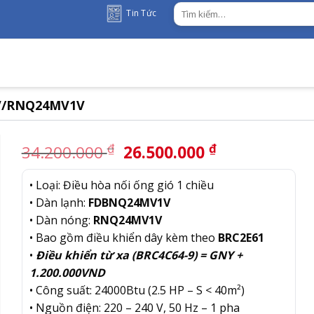
Tìm
Tin Tức
kiếm:
1V/RNQ24MV1V
Giá
Giá
₫
₫
34.200.000
26.500.000
gốc
hiện
là:
tại
• Loại: Điều hòa nối ống gió 1 chiều
34.200.000 ₫.
là:
• Dàn lạnh:
FDBNQ24MV1V
26.500.000 
• Dàn nóng:
RNQ24MV1V
• Bao gồm điều khiển dây kèm theo
BRC2E61
•
Điều khiển từ xa (BRC4C64-9) = GNY +
1.200.000VND
• Công suất: 24000Btu (2.5 HP – S < 40m²)
• Nguồn điện: 220 – 240 V, 50 Hz – 1 pha