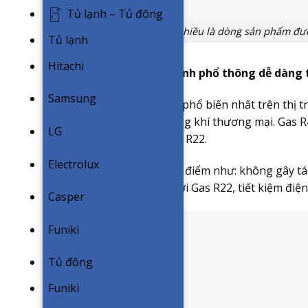
Tủ lạnh – Tủ đông
Điều hòa 1 chiều là dòng sản phẩm đượ
Tủ lạnh
Hitachi
Gas R410A – Môi chất lạnh phổ thông dễ dàng
Samsung
Gas R410A môi chất lạnh phổ biến nhất trên thị t
phẩm máy điều hòa không khí thương mại. Gas R4
LG
tự như môi chất lạnh Gas R22.
Electrolux
Gas R410A sở hữu các ưu điểm như: không gây tá
lạnh cao hơn 1.6 lần so với Gas R22, tiết kiệm điệ
Casper
Funiki
Tủ đông
Funiki