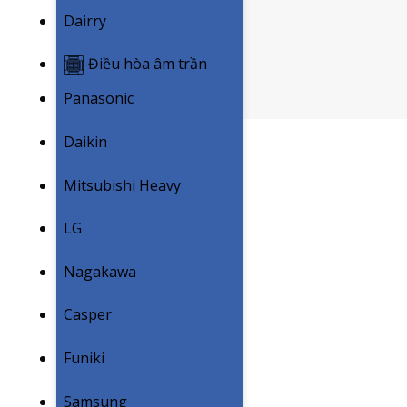
Dairry
Điều hòa âm trần
Panasonic
Daikin
Mitsubishi Heavy
LG
Nagakawa
Casper
Funiki
Samsung