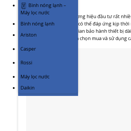
năm.
Bình nóng lạnh –
Máy lọc nước
Là một trong những thương hiệu đầu tư rất nhiề
khắp cả nước, hoàn toàn có thể đáp ứng kịp thời n
Bình nóng lạnh
ngắn kết hợp cùng thời gian bảo hành thiết bị d
Ariston
thể an tâm khi quyết định chọn mua và sử dụng 
Casper
Rossi
Máy lọc nước
Daikin