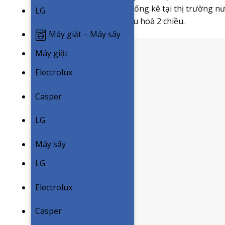
điều hoà 2 chiều. Theo thống kê tại thị trường n
LG
chiếm hơn 65% so với điều hoà 2 chiều.
Máy giặt – Máy sấy
Máy giặt
Electrolux
Casper
LG
Máy sấy
LG
Electrolux
Casper