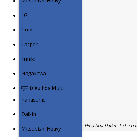
Mitsubishi Heavy
LG
Gree
Casper
Funiki
Nagakawa
Điều hòa Multi
Panasonic
Daikin
Điều hòa Daikin 1 chiều i
Mitsubishi Heavy