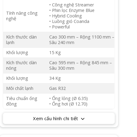
• Công nghệ Streamer
• Phin lọc Enzyme Blue
Tính năng công
• Hybrid Cooling
nghệ
• Luồng gió Coanda
• Powerful
Kích thước dàn
Cao 300 mm – Rộng 1100 mm –
lạnh
Sâu 240 mm
Khối lượng
15 Kg
Kích thước dàn
Cao 595 mm – Rộng 845 mm –
nóng
Sâu 300 mm
Khối lượng
34 Kg
Môi chất lạnh
Gas R32
Tiêu chuẩn ống
• Ống lỏng (Ø 6.35)
đồng
• Ống hơi (Ø 12.70)
Xem cấu hình chi tiết