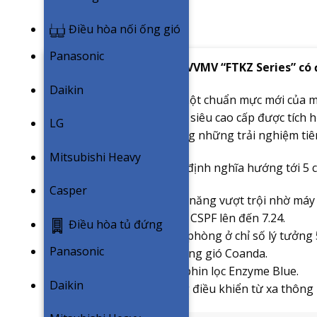
Điều hòa nối ống gió
Panasonic
Điều hoà Daikin FTKZ50VVMV “FTKZ Series” có 
Daikin
FTKZ Series, mang đến một chuẩn mực mới của má
điều hoà 1 chiều Inverter siêu cao cấp được tích 
LG
mang đến cho người dùng những trải nghiệm tiên
Mitsubishi Heavy
Daikin FTKZ Series được định nghĩa hướng tới 5
Casper
– Hiệu quả tiết kiệm điện năng vượt trội nhờ má
minh. Sản phẩm có chỉ số CSPF lên đến 7.24.
Điều hòa tủ đứng
– Cân bằng độ ẩm trong phòng ở chỉ số lý tưởng
Panasonic
– Làm mát dễ chịu với luồng gió Coanda.
– Tinh lọc không khí với phin lọc Enzyme Blue.
Daikin
– Tiện dụng với khả năng điều khiển từ xa thông 