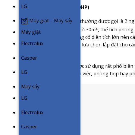
LG
Công suất 18000Btu (2.0HP)
Máy giặt – Máy sấy
Công suất 18000Btu còn thường được gọi là 2 ng
2
phòng có diện tích lớn dưới 30m
, thể tích phòn
Máy giặt
làm mát cho các căn phòng có diện tích lớn nên 
Electrolux
thường được khách hàng lựa chọn lắp đặt cho cá
chức sự kiện tập thể.
Casper
Đây là mức công suất được sử dụng rất phổ biến t
LG
đa số diện tích phòng làm việc, phòng họp hay ph
Máy sấy
LG
Electrolux
Casper