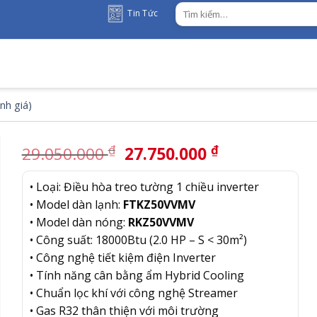
Tìm
Tin Tức
kiếm:
nh giá)
Giá
Giá
₫
₫
29.050.000
27.750.000
gốc
hiện
là:
tại
• Loại: Điều hòa treo tường 1 chiều inverter
29.050.000 ₫.
là:
• Model dàn lạnh:
FTKZ50VVMV
27.750.000 
• Model dàn nóng:
RKZ50VVMV
• Công suất: 18000Btu (2.0 HP – S < 30m²)
• Công nghệ tiết kiệm điện Inverter
• Tính năng cân bằng ẩm Hybrid Cooling
• Chuẩn lọc khí với công nghệ Streamer
• Gas R32 thân thiện với môi trường