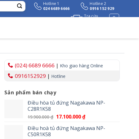
Hotline 1
Hotline 2
024 6689 6666
0916 152 929
Tra cứu
đơn hàng
(024) 6689 6666
|
Kho giao hàng Online
0916152929
|
Hotline
Sản phẩm bán chạy
₫.
Điều hòa tủ đứng Nagakawa NP-
C28R1K58
Giá
17.100.000
₫
Giá
19.900.000
₫
gốc
hiện
Điều hoà tủ đứng Nagakawa NP-
là:
tại
C50R1K58
19.900.000 ₫.
là: