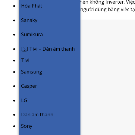
chừng như động cơ máy nén không Inverter. Việc 
Hòa Phát
sự thoải mái, dễ chịu cho người dùng bằng việc t
Sanaky
Sumikura
Tivi – Dàn âm thanh
Tivi
Samsung
Casper
LG
Dàn âm thanh
Sony