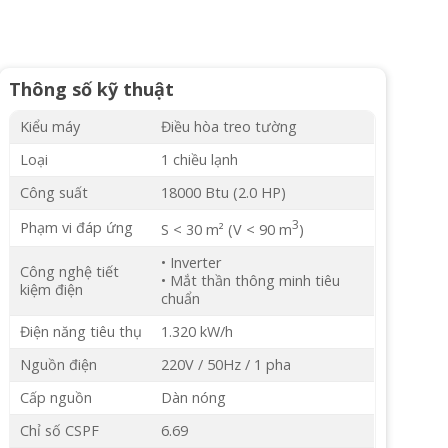
Thông số kỹ thuật
Kiểu máy
Điều hòa treo tường
Loại
1 chiều lạnh
Công suất
18000 Btu (2.0 HP)
3
Phạm vi đáp ứng
S < 30 m² (V < 90 m
)
• Inverter
Công nghệ tiết
• Mắt thần thông minh tiêu
kiệm điện
chuẩn
Điện năng tiêu thụ
1.320 kW/h
Nguồn điện
220V / 50Hz / 1 pha
Cấp nguồn
Dàn nóng
Chỉ số CSPF
6.69