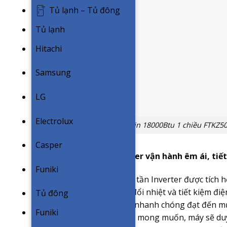
Tủ lạnh – Tủ đông
Tủ lạnh
Hitachi
Samsung
LG
Electrolux
Điều hòa Daikin 18000Btu 1 chiều FTKZ5
Casper
Động cơ biến tần Inverter vận hành êm ái, tiế
Funiki
Công nghệ máy nén biến tần Inverter được tích 
nâng cao hiệu suất trao đổi nhiệt và tiết kiệm đ
Tủ đông
công suất hoạt động, để nhanh chóng đạt đến m
Funiki
gần đạt ngưỡng nhiệt độ mong muốn, máy sẽ duy 