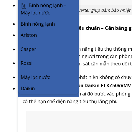
Bình nóng lạnh –
Công nghệ inverter giúp đảm bảo nhiệt 
Máy lọc nước
Bình nóng lạnh
Mắt thần thông minh tiêu chuẩn – Cân bằng gi
Ariston
hiệu quả
Công nghệ kiểm soát điện năng tiêu thụ thông 
Casper
hiện chuyển động của con người trong căn phòng.
Rossi
hiện thêm một người giám sát cần mẫn theo dõi
Máy lọc nước
Nếu người giám sát này phát hiện không có chu
gian 20 phút, máy
điều hoà Daikin FTKZ50VVMV
Daikin
o
sẽ giảm 2
C nếu phát hiện ai đó bước vào phòng.
có thể hạn chế điện năng tiêu thụ lãng phí.