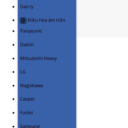
Dairry
Điều hòa âm trần
Panasonic
Daikin
Mitsubishi Heavy
LG
Nagakawa
Casper
Funiki
Samsung