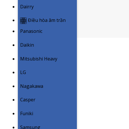
Dairry
Điều hòa âm trần
Panasonic
Daikin
Mitsubishi Heavy
LG
Nagakawa
Casper
Funiki
Samsung