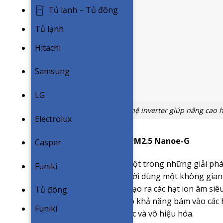
Tủ lạnh – Tủ đông
Tủ lạnh
Hitachi
Samsung
LG
Công nghệ inverter giúp nâng cao h
Electrolux
Công nghệ lọc bụi mịn PM2.5 Nanoe-G
Casper
Công nghệ Nanoe-G là một trong những giải pháp l
Funiki
nhằm mang đến cho người dùng một không gian số
Công nghệ có khả năng tạo ra các hạt ion âm siê
Tủ đông
khí. Những hạt ion này có khả năng bám vào các h
Funiki
đó kéo chúng về màng lọc và vô hiệu hóa.