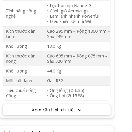
• Lọc bụi mịn Nanoe-G
Tính năng công
• Cánh gió Aerowings
nghệ
• Làm lạnh nhanh Powerful
• Điều khiển kết nối Wifi
Kích thước dàn
Cao 295 mm – Rộng 1060 mm –
lạnh
Sâu 249 mm
Khối lượng
13.0 Kg
Kích thước dàn
Cao 695 mm – Rộng 875 mm –
nóng
Sâu 320 mm
Khối lượng
44.0 Kg
Môi chất lạnh
Gas R32
Tiêu chuẩn ống
• Ống lỏng (Ø 6.35)
đồng
• Ống hơi (Ø 15.88)
Xem cấu hình chi tiết