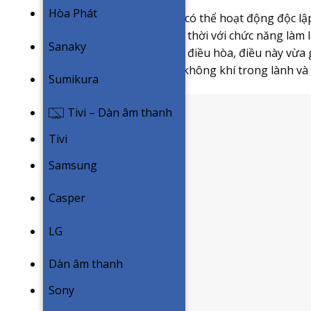
Hòa Phát
Ngoài ra, công nghệ còn có thể hoạt động độc l
không cần phải bật đồng thời với chức năng làm 
Sanaky
không khí ngay cả khi tắt điều hòa, điều này vừa 
vẫn đảm bảo chất lượng không khí trong lành và 
Sumikura
Tivi – Dàn âm thanh
Tivi
Samsung
Casper
LG
Dàn âm thanh
Sony