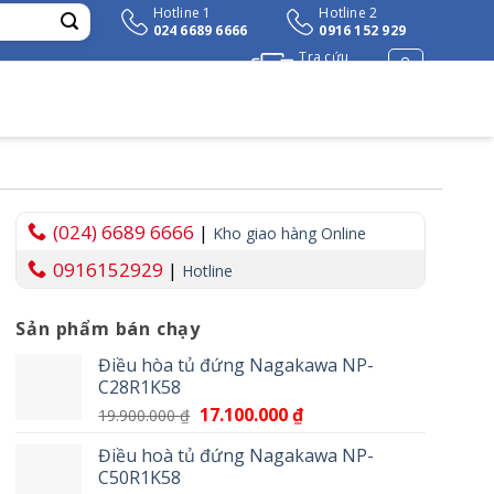
Hotline 1
Hotline 2
024 6689 6666
0916 152 929
Tra cứu
đơn hàng
(024) 6689 6666
|
Kho giao hàng Online
0916152929
|
Hotline
Sản phẩm bán chạy
₫.
Điều hòa tủ đứng Nagakawa NP-
C28R1K58
Giá
17.100.000
₫
Giá
19.900.000
₫
gốc
hiện
Điều hoà tủ đứng Nagakawa NP-
là:
tại
C50R1K58
19.900.000 ₫.
là: