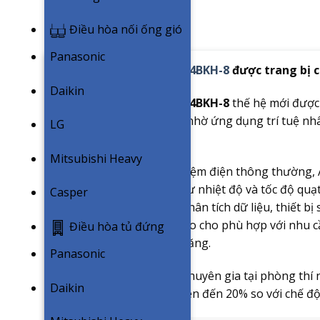
Điều hòa nối ống gió
Panasonic
Điều hoà Panasonic YZ24BKH-8
được trang bị c
Daikin
Điều hòa Panasonic YZ24BKH-8
thế hệ mới được 
năng lượng thông minh nhờ ứng dụng trí tuệ nhân
LG
dụng của người dùng.
Mitsubishi Heavy
Khác với các chế độ tiết kiệm điện thông thường,
dụng của người dùng như nhiệt độ và tốc độ quạt
Casper
hiện trong phòng. Qua phân tích dữ liệu, thiết bị
chương trình làm lạnh sao cho phù hợp với nhu cầ
Điều hòa tủ đứng
đảm bảo tiết kiệm điện năng.
Panasonic
Theo kiểm định của các chuyên gia tại phòng thí 
Daikin
mức tiêu thụ điện năng lên đến 20% so với chế đ