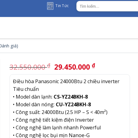
Tìm
Tin Tức
kiếm:
ánh giá)
Giá
Giá
₫
₫
32.550.000
29.450.000
gốc
hiện
là:
tại
Điều hòa Panasonic 24000Btu 2 chiều inverter
32.550.000 ₫.
là:
Tiêu chuẩn
29.450.000 
• Model dàn lạnh:
CS-YZ24BKH-8
• Model dàn nóng:
CU-YZ24BKH-8
• Công suất: 24000Btu (2.5 HP – S < 40m²)
• Công nghệ tiết kiệm điện Inverter
• Công nghệ làm lạnh nhanh Powerful
• Công nghệ lọc bụi mịn Nanoe-G