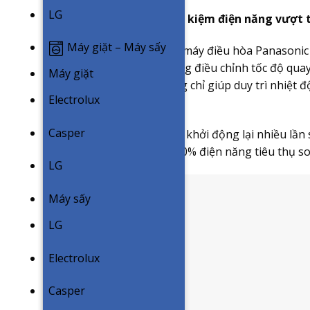
LG
Công nghệ Inverter tiết kiệm điện năng vượt t
Máy giặt – Máy sấy
Công nghệ inverter trên máy điều hòa Panasonic 
gia đình bạn. Với khả năng điều chỉnh tốc độ qua
Máy giặt
Panasonic inverter không chỉ giúp duy trì nhiệt 
Electrolux
và tiết kiệm năng lượng.
Casper
Việc máy nén không phải khởi động lại nhiều lần 
giúp tiết kiệm từ 30% – 50% điện năng tiêu thụ s
LG
Máy sấy
LG
Electrolux
Casper