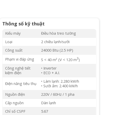
Thông số kỹ thuật
Kiểu máy
Điều hòa treo tường
Loại
2 chiều lạnh/sưởi
Công suất
24000 Btu (2.5 HP)
3
Phạm vi đáp ứng
S < 40 m² (V < 120 m
)
Công nghệ tiết
• Inverter
kiệm điện
• ECO + A.I.
• Làm lạnh: 2.280 kW/h
Điện năng tiêu thụ
• Sưởi ấm: 2.400 kW/h
Nguồn điện
220V / 60Hz / 1 pha
Cấp nguồn
Dàn lạnh
Chỉ số CSPF
5.67