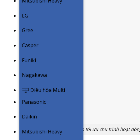
Mitsubishi Heavy
LG
Gree
Casper
Funiki
Nagakawa
Điều hòa Multi
Panasonic
Daikin
Công nghệ AI Eco giúp tối ưu chu trình hoạt độn
Mitsubishi Heavy