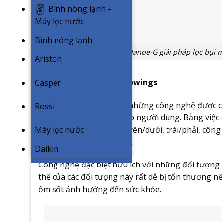
Bình nóng lạnh –
Máy lọc nước
Bình nóng lạnh
Công nghệ Nanoe-G giải pháp lọc bụi 
Ariston
Công nghệ đảo gió Aerowings
Casper
Aerowings là một trong những công nghệ được các
Rossi
nghiệm làm mát dành cho người dùng. Bằng việc 
linh hoạt theo 4 hướng trên/dưới, trái/phải, côn
Máy lọc nước
tuyệt đối cho người dùng.
Daikin
Công nghệ đặc biệt hữu ích với những đối tượng 
thể của các đối tượng này rất dễ bị tổn thương nếu
ốm sốt ảnh hưởng đến sức khỏe.