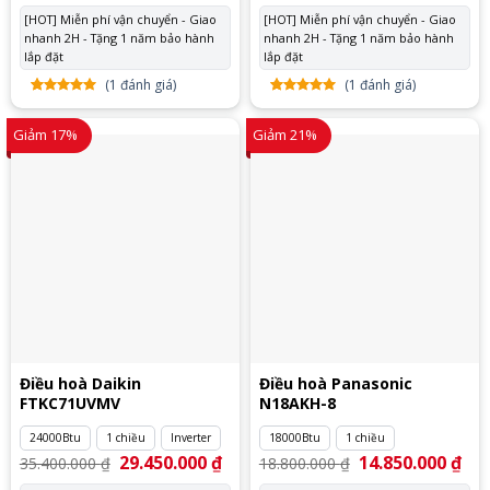
là:
tại
là:
tại
[HOT] Miễn phí vận chuyển - Giao
[HOT] Miễn phí vận chuyển - Giao
28.650.000 ₫.
là:
17.100.000 ₫.
là:
nhanh 2H - Tặng 1 năm bảo hành
20.950.000 ₫.
nhanh 2H - Tặng 1 năm bảo hành
15.
lắp đặt
lắp đặt
(
1
đánh giá)
(
1
đánh giá)
5.00
1
trên
5.00
1
trên
5 dựa
5 dựa
Giảm 17%
Giảm 21%
trên
đánh
trên
đánh
giá
giá
Điều hoà Daikin
Điều hoà Panasonic
FTKC71UVMV
N18AKH-8
24000Btu
1 chiều
Inverter
18000Btu
1 chiều
Giá
29.450.000
₫
Giá
Giá
14.850.000
₫
Giá
35.400.000
₫
18.800.000
₫
gốc
hiện
gốc
hiệ
là:
tại
là:
tại