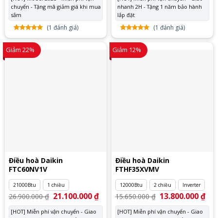
12.600.000 ₫.
là:
38.500.000 ₫.
là:
chuyển - Tặng mã giảm giá khi mua
10.350.000 ₫.
nhanh 2H - Tặng 1 năm bảo hành
31.
sắm
lắp đặt
(
1
đánh giá)
(
1
đánh giá)
5.00
1
trên
5.00
1
trên
5 dựa
5 dựa
Giảm 22%
Giảm 12%
trên
đánh
trên
đánh
giá
giá
Điều hoà Daikin
Điều hoà Daikin
FTC60NV1V
FTHF35XVMV
21000Btu
1 chiều
12000Btu
2 chiều
Inverter
Giá
21.100.000
₫
Giá
Giá
13.800.000
₫
Giá
26.900.000
₫
15.650.000
₫
gốc
hiện
gốc
hiệ
là:
tại
là:
tại
[HOT] Miễn phí vận chuyển - Giao
[HOT] Miễn phí vận chuyển - Giao
26.900.000 ₫.
là:
15.650.000 ₫.
là: