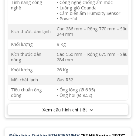
Tính năng công
• Công nghệ chống ẩm mốc
nghệ
• Luồng gió Coanda
• Cảm biến ẩm Humidity Sensor
• Powerful
Cao 286 mm – Rộng 770 mm – Sâu
Kích thước dàn lạnh
244 mm
Khối lượng
9 Kg
Kích thước dàn
Cao 550 mm – Rộng 675 mm – Sâu
nóng
284 mm
Khối lượng
26 Kg
Môi chất lạnh
Gas R32
Tiêu chuẩn ống
• Ống lỏng (Ø 6.35)
đồng
• Ống hơi (Ø 9.52)
Xem cấu hình chi tiết
Điều hòa Daikin FTHF25XVMV
“FTHF Series 2023”