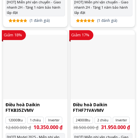
[HOT] Miễn phí vận chuyển - Giao
[HOT] Miễn phí vận chuyển - Giao
35.400.000 ₫.
là:
18.800.000 ₫.
là:
nhanh 2H - Tặng 1 năm bảo hành
29.450.000 ₫.
nhanh 2H - Tặng 1 năm bảo hành
14.
lắp đặt
lắp đặt
(
1
đánh giá)
(
1
đánh giá)
5.00
1
trên
5.00
1
trên
5 dựa
5 dựa
Giảm 18%
Giảm 17%
trên
đánh
trên
đánh
giá
giá
Điều hoà Daikin
Điều hoà Daikin
FTKB35ZVMV
FTHF71VAVMV
12000Btu
1 chiều
Inverter
24000Btu
2 chiều
Inverter
Giá
10.350.000
₫
Giá
Giá
31.950.000
₫
Giá
12.600.000
₫
38.500.000
₫
gốc
hiện
gốc
hiệ
là:
tại
là:
tại
[HOT] Model 2025 - Miễn phí vận
[HOT] Miễn phí vận chuyển - Giao