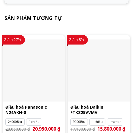
SẢN PHẨM TƯƠNG TỰ
Giảm 27%
Giảm 8%
Điều hoà Panasonic
Điều hoà Daikin
N24AKH-8
FTKZ25VVMV
24000Btu
1 chiều
9000Btu
1 chiều
Inverter
Giá
20.950.000
₫
Giá
Giá
15.800.000
₫
Giá
28.650.000
₫
17.100.000
₫
gốc
hiện
gốc
hiệ