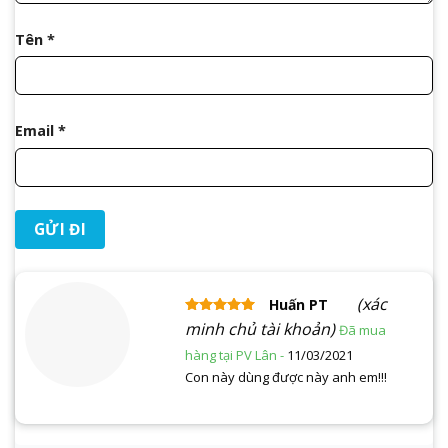
Tên
*
Email
*
(xác
Huấn PT
Được xếp
minh chủ tài khoản)
hạng
5
5 sao
11/03/2021
Con này dùng được này anh em!!!