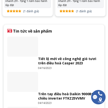
nhanh 2H - Tặng 1 năm bảo hành
21.100.000 ₫.
nhanh 2H - Tặng 1 năm bảo hành
13.
lắp đặt
lắp đặt
(
1
đánh giá)
(
1
đánh giá)
5.00
1
trên
5.00
1
trên
5 dựa
5 dựa
trên
đánh
trên
đánh
giá
giá
Tin tức về sản phẩm
Tiết lộ mới về công nghệ gió tươi
trên điều hoà Casper 2023
04/16/2023
Trên tay điều hoà Daikin 9000Btu 1
chiều inverter FTKZ25VVMV
04/14/2023