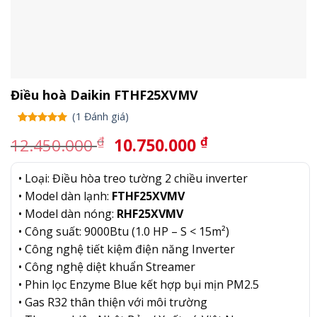
Điều hoà Daikin FTHF25XVMV
(
1
Đánh giá)
5.00
1
trên
Giá
Giá
₫
₫
12.450.000
10.750.000
5 dựa trên
gốc
hiện
đánh giá
là:
tại
• Loại: Điều hòa treo tường 2 chiều inverter
12.450.000 ₫.
là:
• Model dàn lạnh:
FTHF25XVMV
10.750.000 ₫.
• Model dàn nóng:
RHF25XVMV
• Công suất: 9000Btu (1.0 HP – S < 15m²)
• Công nghệ tiết kiệm điện năng Inverter
• Công nghệ diệt khuẩn Streamer
• Phin lọc Enzyme Blue kết hợp bụi mịn PM2.5
• Gas R32 thân thiện với môi trường