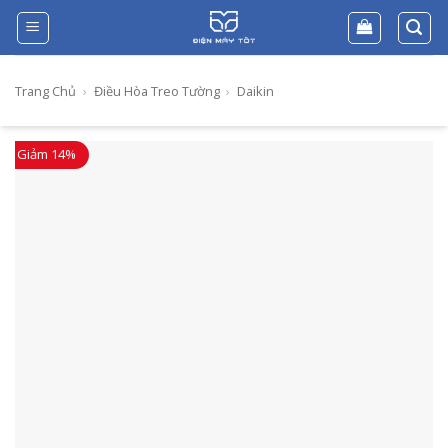
Skip
to
content
Trang Chủ
›
Điều Hòa Treo Tường
›
Daikin
Giảm 14%