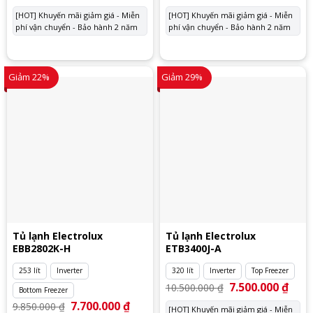
gốc
hiện
gốc
hiệ
là:
tại
là:
tại
[HOT] Khuyến mãi giảm giá - Miễn
[HOT] Khuyến mãi giảm giá - Miễn
10.900.000 ₫.
là:
14.350.000 ₫.
là:
phí vận chuyển - Bảo hành 2 năm
7.700.000 ₫.
phí vận chuyển - Bảo hành 2 năm
10.
Giảm 22%
Giảm 29%
Tủ lạnh Electrolux
Tủ lạnh Electrolux
EBB2802K-H
ETB3400J-A
253 lít
Inverter
320 lít
Inverter
Top Freezer
Giá
7.500.000
₫
Giá
10.500.000
₫
Bottom Freezer
gốc
hiện
là:
tại
Giá
7.700.000
₫
Giá
9.850.000
₫
[HOT] Khuyến mãi giảm giá - Miễn