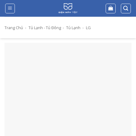
Skip
to
content
Trang Chủ
›
Tủ Lạnh - Tủ Đông
›
Tủ Lạnh
›
LG