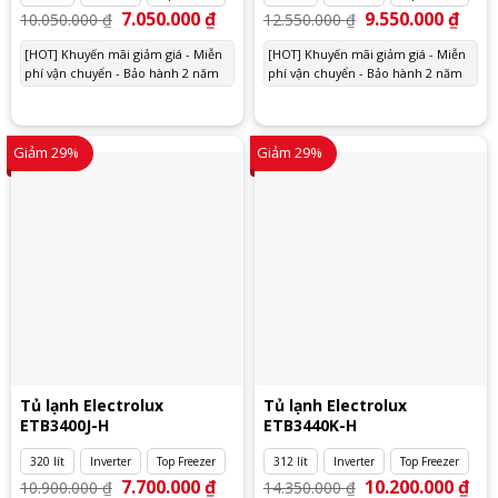
Giá
7.050.000
₫
Giá
Giá
9.550.000
₫
Giá
10.050.000
₫
12.550.000
₫
gốc
hiện
gốc
hiện
là:
tại
là:
tại
[HOT] Khuyến mãi giảm giá - Miễn
[HOT] Khuyến mãi giảm giá - Miễn
10.050.000 ₫.
là:
12.550.000 ₫.
là:
phí vận chuyển - Bảo hành 2 năm
7.050.000 ₫.
phí vận chuyển - Bảo hành 2 năm
9.550
Giảm 29%
Giảm 29%
Tủ lạnh Electrolux
Tủ lạnh Electrolux
ETB3400J-H
ETB3440K-H
320 lít
Inverter
Top Freezer
312 lít
Inverter
Top Freezer
Giá
7.700.000
₫
Giá
Giá
10.200.000
₫
Giá
10.900.000
₫
14.350.000
₫