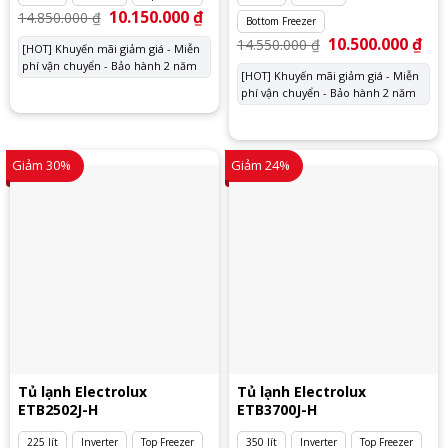
Giá
10.150.000
₫
Giá
14.850.000
₫
Bottom Freezer
gốc
hiện
là:
tại
Giá
10.500.000
₫
Giá
14.550.000
₫
[HOT] Khuyến mãi giảm giá - Miễn
14.850.000 ₫.
là:
gốc
hiệ
phí vận chuyển - Bảo hành 2 năm
10.150.000 ₫.
là:
tại
[HOT] Khuyến mãi giảm giá - Miễn
14.550.000 ₫.
là:
phí vận chuyển - Bảo hành 2 năm
10.
Giảm 30%
Giảm 24%
Tủ lạnh Electrolux
Tủ lạnh Electrolux
ETB2502J-H
ETB3700J-H
225 lít
Inverter
Top Freezer
350 lít
Inverter
Top Freezer