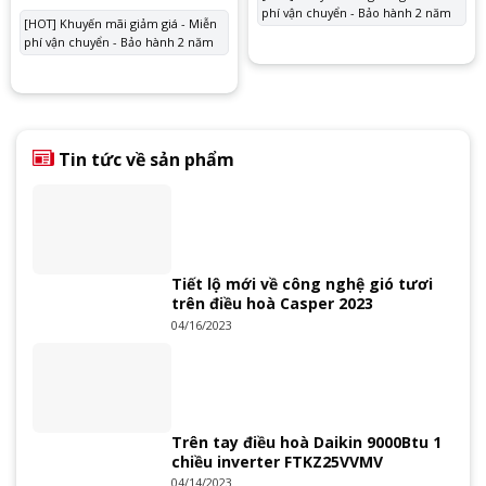
10.500.000 ₫.
là:
gốc
hiện
phí vận chuyển - Bảo hành 2 năm
7.500
là:
tại
[HOT] Khuyến mãi giảm giá - Miễn
9.850.000 ₫.
là:
phí vận chuyển - Bảo hành 2 năm
7.700.000 ₫.
Tin tức về sản phẩm
Tiết lộ mới về công nghệ gió tươi
trên điều hoà Casper 2023
04/16/2023
Trên tay điều hoà Daikin 9000Btu 1
chiều inverter FTKZ25VVMV
04/14/2023