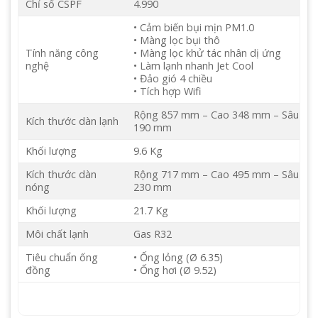
Chỉ số CSPF
4.990
• Cảm biến bụi mịn PM1.0
• Màng lọc bụi thô
Tính năng công
• Màng lọc khử tác nhân dị ứng
nghệ
• Làm lạnh nhanh Jet Cool
• Đảo gió 4 chiều
• Tích hợp Wifi
Rộng 857 mm – Cao 348 mm – Sâu
Kích thước dàn lạnh
190 mm
Khối lượng
9.6 Kg
Kích thước dàn
Rộng 717 mm – Cao 495 mm – Sâu
nóng
230 mm
Khối lượng
21.7 Kg
Môi chất lạnh
Gas R32
Tiêu chuẩn ống
• Ống lỏng (Ø 6.35)
đồng
• Ống hơi (Ø 9.52)