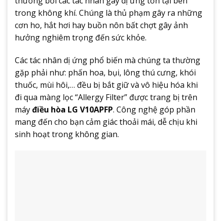
thương bởi các tác nhân gây dị ứng tồn tại bên
trong không khí. Chúng là thủ phạm gây ra những
cơn ho, hắt hơi hay buồn nôn bất chợt gây ảnh
hưởng nghiêm trọng đến sức khỏe.
Các tác nhân dị ứng phổ biến mà chúng ta thường
gặp phải như: phấn hoa, bụi, lông thú cưng, khói
thuốc, mùi hôi,… đều bị bắt giữ và vô hiệu hóa khi
đi qua màng lọc “Allergy Filter” được trang bị trên
máy
điều hòa LG V10APFP
. Công nghệ góp phần
mang đến cho bạn cảm giác thoải mái, dễ chịu khi
sinh hoạt trong không gian.