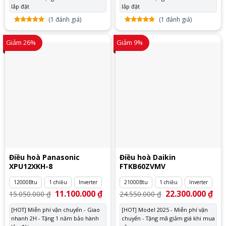
lắp đặt
lắp đặt
(
1
đánh giá)
(
1
đánh giá)
5.00
1
trên
5.00
1
trên
5 dựa
5 dựa
Giảm 26%
Giảm 9%
trên
đánh
trên
đánh
giá
giá
Điều hoà Panasonic
Điều hoà Daikin
XPU12XKH-8
FTKB60ZVMV
12000Btu
1 chiều
Inverter
21000Btu
1 chiều
Inverter
Giá
11.100.000
₫
Giá
Giá
22.300.000
₫
Giá
15.050.000
₫
24.550.000
₫
gốc
hiện
gốc
hiệ
là:
tại
là:
tại
[HOT] Miễn phí vận chuyển - Giao
[HOT] Model 2025 - Miễn phí vận
15.050.000 ₫.
là:
24.550.000 ₫.
là:
nhanh 2H - Tặng 1 năm bảo hành
11.100.000 ₫.
chuyển - Tặng mã giảm giá khi mua
22.