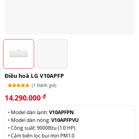
Điều hoà LG V10APFP
(
1
Đánh giá)
5.00
1
trên
₫
14.290.000
5 dựa trên
đánh giá
• Model dàn lạnh:
V10APFPN
• Model dàn nóng:
V10APFPVU
• Công suất: 9000Btu (1.0 HP)
• Cảm biến lọc bụi mịn PM1.0