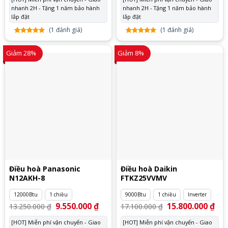
29.050.000 ₫.
là:
24.150.000 ₫.
là:
nhanh 2H - Tặng 1 năm bảo hành
27.750.000 ₫.
nhanh 2H - Tặng 1 năm bảo hành
17.
lắp đặt
lắp đặt
(
1
đánh giá)
(
1
đánh giá)
5.00
1
trên
5.00
1
trên
5 dựa
5 dựa
Giảm 28%
Giảm 8%
trên
đánh
trên
đánh
giá
giá
Điều hoà Panasonic
Điều hoà Daikin
N12AKH-8
FTKZ25VVMV
12000Btu
1 chiều
9000Btu
1 chiều
Inverter
Giá
9.550.000
₫
Giá
Giá
15.800.000
₫
Giá
13.250.000
₫
17.100.000
₫
gốc
hiện
gốc
hiệ
là:
tại
là:
tại
[HOT] Miễn phí vận chuyển - Giao
[HOT] Miễn phí vận chuyển - Giao
13.250.000 ₫.
là:
17.100.000 ₫.
là: