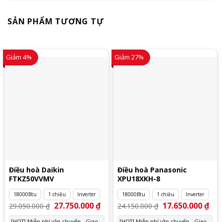
SẢN PHẨM TƯƠNG TỰ
Giảm 4%
Giảm 27%
Điều hoà Daikin
Điều hoà Panasonic
FTKZ50VVMV
XPU18XKH-8
18000Btu
1 chiều
Inverter
18000Btu
1 chiều
Inverter
Giá
27.750.000
₫
Giá
Giá
17.650.000
₫
Giá
29.050.000
₫
24.150.000
₫
gốc
hiện
gốc
hiệ
là:
tại
là:
tại
[HOT] Miễn phí vận chuyển - Giao
[HOT] Miễn phí vận chuyển - Giao