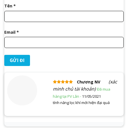
Tên
*
Email
*
(xác
Chương NV
Được xếp
minh chủ tài khoản)
hạng
5
5 sao
11/05/2021
tính năng lọc khí mới hiện đại quá