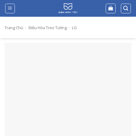
Skip
to
content
Trang Chủ
›
Điều Hòa Treo Tường
›
LG