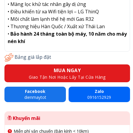
• Màng lọc khử tác nhân gây dị ứng
• Điều khiển từ xa Wifi tiện lợi – LG ThinQ
• Môi chất làm lạnh thế hệ mới Gas R32
• Thương hiệu Hàn Quốc / Xuất xứ Thái Lan
•
Bảo hành 24 tháng toàn bộ máy, 10 năm cho máy
nén khí
Bảng giá lắp đặt
MUA NGAY
Giao Tận Nơi Hoặc Lấy Tại Cửa Hàng
Facebook
Zalo
dienmaytot
0916152929
Khuyến mãi
Miễn phí vận chuyển (Bán kính < 10km)