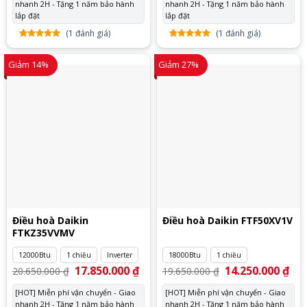
nhanh 2H - Tặng 1 năm bảo hành
9.550.000 ₫.
nhanh 2H - Tặng 1 năm bảo hành
15.
lắp đặt
lắp đặt
(
1
đánh giá)
(
1
đánh giá)
5.00
1
trên
5.00
1
trên
5 dựa
5 dựa
Giảm 14%
Giảm 27%
trên
đánh
trên
đánh
giá
giá
Điều hoà Daikin
Điều hoà Daikin FTF50XV1V
FTKZ35VVMV
12000Btu
1 chiều
Inverter
18000Btu
1 chiều
Giá
17.850.000
₫
Giá
Giá
14.250.000
₫
Giá
20.650.000
₫
19.650.000
₫
gốc
hiện
gốc
hiệ
là:
tại
là:
tại
[HOT] Miễn phí vận chuyển - Giao
[HOT] Miễn phí vận chuyển - Giao
20.650.000 ₫.
là:
19.650.000 ₫.
là:
nhanh 2H - Tặng 1 năm bảo hành
17.850.000 ₫.
nhanh 2H - Tặng 1 năm bảo hành
14.