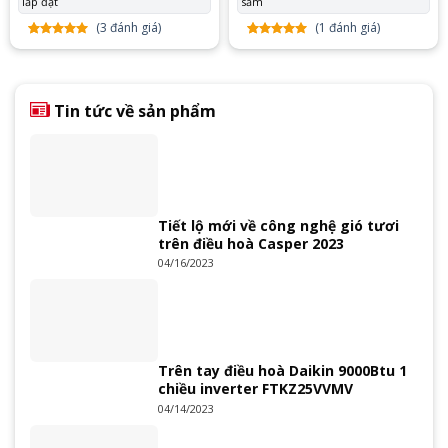
lắp đặt
sắm
(
3
đánh giá)
(
1
đánh giá)
5.00
3
trên
5.00
1
trên
5 dựa
5 dựa
trên
đánh
trên
đánh
giá
giá
Tin tức về sản phẩm
Tiết lộ mới về công nghệ gió tươi
trên điều hoà Casper 2023
04/16/2023
Trên tay điều hoà Daikin 9000Btu 1
chiều inverter FTKZ25VVMV
04/14/2023