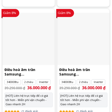
Giảm 8%
Giảm 8%
Điều hoà âm trần
Điều hoà âm trần
Samsung
Samsung
AC100RN4DKG/EU
AC100RN4DKG/EU 3 pha
34000Btu
2 chiều
Inverter
34000Btu
2 chiều
Inverter
Giá
36.000.000
₫
Giá
Giá
36.000.000
₫
Giá
39.290.000
₫
39.290.000
₫
gốc
hiện
gốc
hiệ
là:
tại
là:
tại
[HOT] Liên hệ trực tiếp để có giá
[HOT] Liên hệ trực tiếp để có giá
39.290.000 ₫.
là:
39.290.000 ₫.
là:
tốt hơn - Miễn phí vận chuyển -
36.000.000 ₫.
tốt hơn - Miễn phí vận chuyển -
36.
Giao nhanh 2H
Giao nhanh 2H
(
1
đánh giá)
(
1
đánh giá)