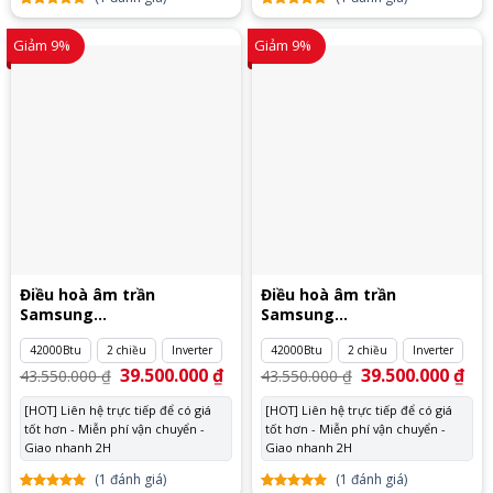
5.00
1
trên
5.00
1
trên
5 dựa
5 dựa
Giảm 9%
Giảm 9%
trên
đánh
trên
đánh
giá
giá
Điều hoà âm trần
Điều hoà âm trần
Samsung
Samsung
AC120RN4DKG/EU
AC120RN4DKG/EU 3 pha
42000Btu
2 chiều
Inverter
42000Btu
2 chiều
Inverter
Giá
39.500.000
₫
Giá
Giá
39.500.000
₫
Giá
43.550.000
₫
43.550.000
₫
gốc
hiện
gốc
hiệ
là:
tại
là:
tại
[HOT] Liên hệ trực tiếp để có giá
[HOT] Liên hệ trực tiếp để có giá
43.550.000 ₫.
là:
43.550.000 ₫.
là:
tốt hơn - Miễn phí vận chuyển -
39.500.000 ₫.
tốt hơn - Miễn phí vận chuyển -
39.
Giao nhanh 2H
Giao nhanh 2H
(
1
đánh giá)
(
1
đánh giá)