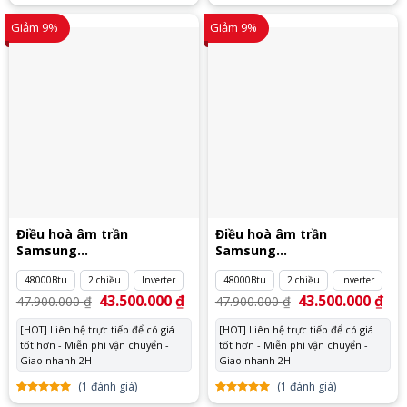
5.00
1
trên
5.00
1
trên
5 dựa
5 dựa
Giảm 9%
Giảm 9%
trên
đánh
trên
đánh
giá
giá
Điều hoà âm trần
Điều hoà âm trần
Samsung
Samsung
AC140RN4DKG/EU
AC140RN4DKG/EU 3 pha
48000Btu
2 chiều
Inverter
48000Btu
2 chiều
Inverter
Giá
43.500.000
₫
Giá
Giá
43.500.000
₫
Giá
47.900.000
₫
47.900.000
₫
gốc
hiện
gốc
hiệ
là:
tại
là:
tại
[HOT] Liên hệ trực tiếp để có giá
[HOT] Liên hệ trực tiếp để có giá
47.900.000 ₫.
là:
47.900.000 ₫.
là:
tốt hơn - Miễn phí vận chuyển -
43.500.000 ₫.
tốt hơn - Miễn phí vận chuyển -
43.
Giao nhanh 2H
Giao nhanh 2H
(
1
đánh giá)
(
1
đánh giá)