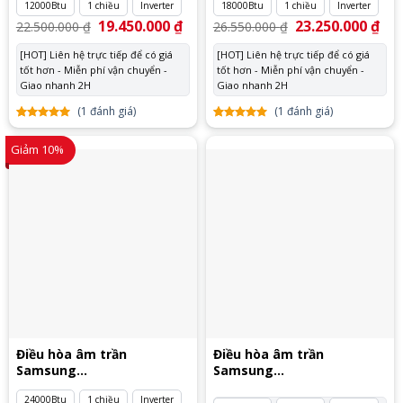
12000Btu
1 chiều
Inverter
18000Btu
1 chiều
Inverter
Giá
19.450.000
₫
Giá
Giá
23.250.000
₫
Giá
22.500.000
₫
26.550.000
₫
gốc
hiện
gốc
hiệ
là:
tại
là:
tại
[HOT] Liên hệ trực tiếp để có giá
[HOT] Liên hệ trực tiếp để có giá
22.500.000 ₫.
là:
26.550.000 ₫.
là:
tốt hơn - Miễn phí vận chuyển -
19.450.000 ₫.
tốt hơn - Miễn phí vận chuyển -
23.
Giao nhanh 2H
Giao nhanh 2H
(
1
đánh giá)
(
1
đánh giá)
5.00
1
trên
5.00
1
trên
5 dựa
5 dựa
Giảm 10%
trên
đánh
trên
đánh
giá
giá
Điều hòa âm trần
Điều hòa âm trần
Samsung
Samsung
AC071TN1DKC/EA
AC071TN4PKC/EA
24000Btu
1 chiều
Inverter