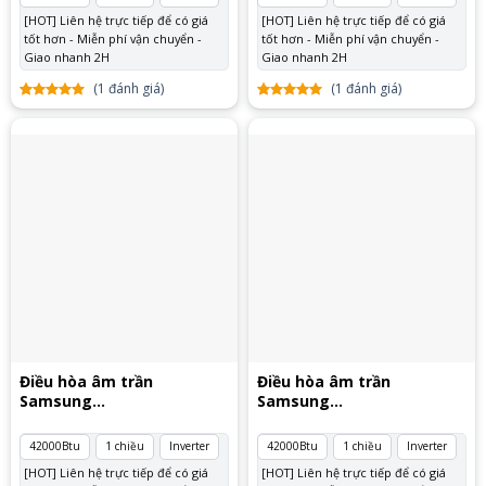
[HOT] Liên hệ trực tiếp để có giá
[HOT] Liên hệ trực tiếp để có giá
tốt hơn - Miễn phí vận chuyển -
tốt hơn - Miễn phí vận chuyển -
Giao nhanh 2H
Giao nhanh 2H
(
1
đánh giá)
(
1
đánh giá)
5.00
1
trên
5.00
1
trên
5 dựa
5 dựa
trên
đánh
trên
đánh
giá
giá
Điều hòa âm trần
Điều hòa âm trần
Samsung
Samsung
AC120TN4PKC/EA
AC120TN4PKC/EA 3 pha
42000Btu
1 chiều
Inverter
42000Btu
1 chiều
Inverter
[HOT] Liên hệ trực tiếp để có giá
[HOT] Liên hệ trực tiếp để có giá