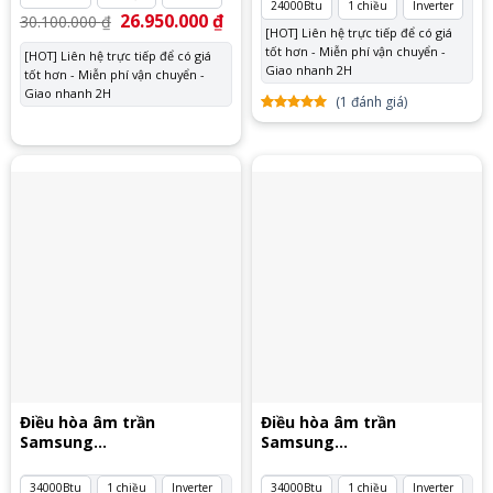
24000Btu
1 chiều
Inverter
Giá
26.950.000
₫
Giá
30.100.000
₫
gốc
hiện
[HOT] Liên hệ trực tiếp để có giá
là:
tại
tốt hơn - Miễn phí vận chuyển -
[HOT] Liên hệ trực tiếp để có giá
30.100.000 ₫.
là:
Giao nhanh 2H
tốt hơn - Miễn phí vận chuyển -
26.950.000 ₫.
Giao nhanh 2H
(
1
đánh giá)
5.00
1
trên
5 dựa
trên
đánh
giá
Điều hòa âm trần
Điều hòa âm trần
Samsung
Samsung
AC100TN4PKC/EA
AC100TN4PKC/EA 3 pha
34000Btu
1 chiều
Inverter
34000Btu
1 chiều
Inverter