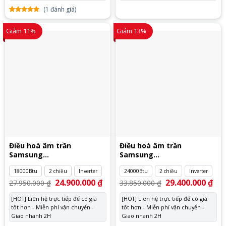
(
1
đánh giá)
5.00
1
trên
5 dựa
Giảm 11%
Giảm 13%
trên
đánh
giá
Điều hoà âm trần
Điều hoà âm trần
Samsung
Samsung
AC052RN4DKG/EU
AC071RN4DKG/EU
18000Btu
2 chiều
Inverter
24000Btu
2 chiều
Inverter
Giá
24.900.000
₫
Giá
Giá
29.400.000
₫
Giá
27.950.000
₫
33.850.000
₫
gốc
hiện
gốc
hiệ
là:
tại
là:
tại
[HOT] Liên hệ trực tiếp để có giá
[HOT] Liên hệ trực tiếp để có giá
27.950.000 ₫.
là:
33.850.000 ₫.
là:
tốt hơn - Miễn phí vận chuyển -
24.900.000 ₫.
tốt hơn - Miễn phí vận chuyển -
29.
Giao nhanh 2H
Giao nhanh 2H