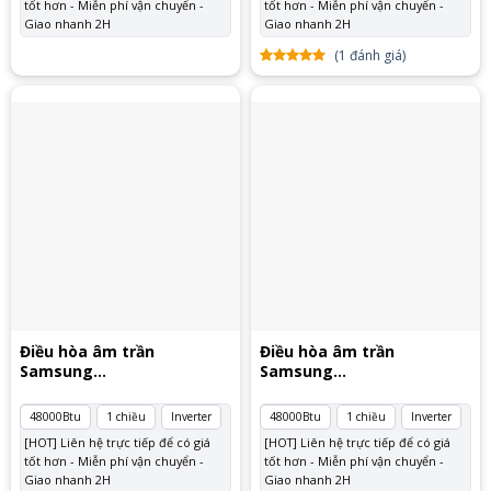
tốt hơn - Miễn phí vận chuyển -
tốt hơn - Miễn phí vận chuyển -
Giao nhanh 2H
Giao nhanh 2H
(
1
đánh giá)
5.00
1
trên
5 dựa
trên
đánh
giá
Điều hòa âm trần
Điều hòa âm trần
Samsung
Samsung
AC140TN4PKC/EA
AC140TN4PKC/EA 3 pha
48000Btu
1 chiều
Inverter
48000Btu
1 chiều
Inverter
[HOT] Liên hệ trực tiếp để có giá
[HOT] Liên hệ trực tiếp để có giá
tốt hơn - Miễn phí vận chuyển -
tốt hơn - Miễn phí vận chuyển -
Giao nhanh 2H
Giao nhanh 2H