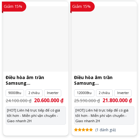
5.00
1
trên
5.00
1
trên
5 dựa
5 dựa
Giảm 15%
Giảm 15%
trên
đánh
trên
đánh
giá
giá
Điều hòa âm trần
Điều hòa âm trần
Samsung
Samsung
AC026RN1DKG/EU
AC035RN1DKG/EU
9000Btu
2 chiều
Inverter
12000Btu
2 chiều
Inverter
Giá
20.600.000
₫
Giá
Giá
21.800.000
₫
Giá
24.100.000
₫
25.590.000
₫
gốc
hiện
gốc
hiệ
là:
tại
là:
tại
[HOT] Liên hệ trực tiếp để có giá
[HOT] Liên hệ trực tiếp để có giá
24.100.000 ₫.
là:
25.590.000 ₫.
là:
tốt hơn - Miễn phí vận chuyển -
20.600.000 ₫.
tốt hơn - Miễn phí vận chuyển -
21.
Giao nhanh 2H
Giao nhanh 2H
(
1
đánh giá)
5.00
1
trên