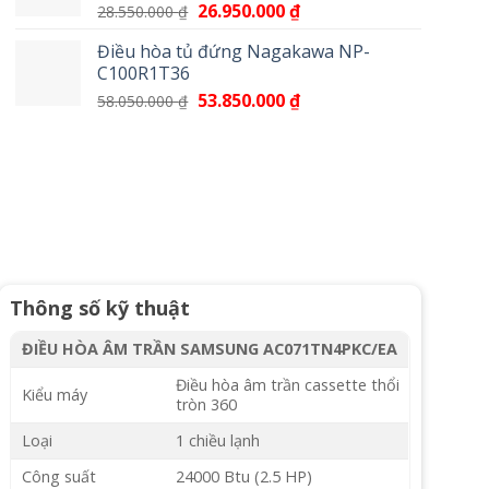
Giá
26.950.000
₫
Giá
28.550.000
₫
17.100.000 ₫.
gốc
hiện
Điều hòa tủ đứng Nagakawa NP-
là:
tại
C100R1T36
28.550.000 ₫.
là:
Giá
53.850.000
₫
Giá
58.050.000
₫
26.950.000 ₫.
gốc
hiện
là:
tại
58.050.000 ₫.
là:
53.850.000 ₫.
Thông số kỹ thuật
ĐIỀU HÒA ÂM TRẦN SAMSUNG AC071TN4PKC/EA
Điều hòa âm trần cassette thổi
Kiểu máy
tròn 360
Loại
1 chiều lạnh
Công suất
24000 Btu (2.5 HP)