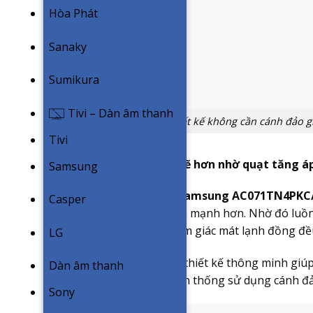
Hòa Phát
Sanaky
Sumikura
Tivi – Dàn âm thanh
Thiết kế không cần cánh đảo g
Tivi
Luồng gió thổi mạnh mẽ hơn nhờ quạt tăng á
Samsung
Máy
điều hòa âm trần Samsung AC071TN4PKC
Casper
phép luồng gió thổi xa và mạnh hơn. Nhờ đó luồng
căn phòng, mang đến cảm giác mát lạnh đồng đều
LG
Đây là một trong những thiết kế thông minh giúp
Dàn âm thanh
của dòng máy lạnh truyền thống sử dụng cánh đả
Sony