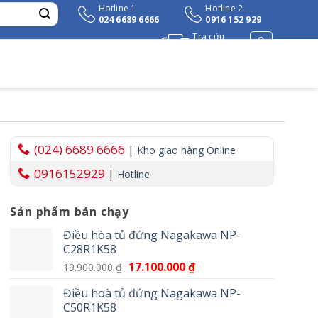
Hotline 1
Hotline 2
024 6689 6666
0916 152 929
Tra cứu
đơn hàng
(024) 6689 6666
|
Kho giao hàng Online
0916152929
|
Hotline
Sản phẩm bán chạy
Điều hòa tủ đứng Nagakawa NP-
C28R1K58
Giá
17.100.000
₫
Giá
19.900.000
₫
gốc
hiện
Điều hoà tủ đứng Nagakawa NP-
là:
tại
C50R1K58
19.900.000 ₫.
là: