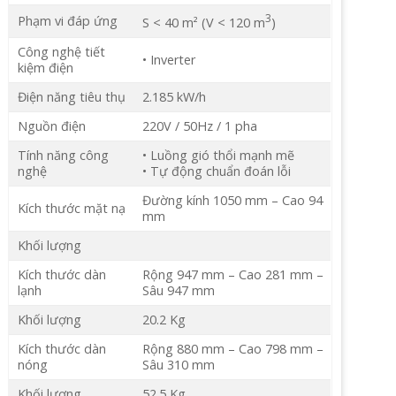
3
Phạm vi đáp ứng
S < 40 m² (V < 120 m
)
Công nghệ tiết
• Inverter
kiệm điện
Điện năng tiêu thụ
2.185 kW/h
Nguồn điện
220V / 50Hz / 1 pha
Tính năng công
• Luồng gió thổi mạnh mẽ
nghệ
• Tự động chuẩn đoán lỗi
Đường kính 1050 mm – Cao 94
Kích thước mặt nạ
mm
Khối lượng
Kích thước dàn
Rộng 947 mm – Cao 281 mm –
lạnh
Sâu 947 mm
Khối lượng
20.2 Kg
Kích thước dàn
Rộng 880 mm – Cao 798 mm –
nóng
Sâu 310 mm
Khối lượng
52.5 Kg