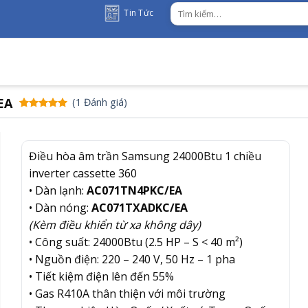
Tìm
Tin Tức
kiếm:
EA
(
1
Đánh giá)
5.00
1
trên
5 dựa trên
đánh giá
Điều hòa âm trần Samsung 24000Btu 1 chiều
inverter cassette 360
• Dàn lạnh:
AC071TN4PKC/EA
• Dàn nóng:
AC071TXADKC/EA
(Kèm điều khiển từ xa không dây)
• Công suất: 24000Btu (2.5 HP – S < 40 m²)
• Nguồn điện: 220 – 240 V, 50 Hz – 1 pha
• Tiết kiệm điện lên đến 55%
• Gas R410A thân thiện với môi trường