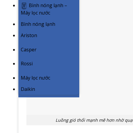
Bình nóng lạnh –
Máy lọc nước
Bình nóng lạnh
Ariston
Casper
Rossi
Máy lọc nước
Daikin
Luồng gió thổi mạnh mẽ hơn nhờ quạt