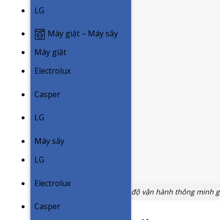
LG
Máy giặt – Máy sấy
Máy giặt
Electrolux
Casper
LG
Máy sấy
LG
Electrolux
Chế độ vận hành thông minh gi
Casper