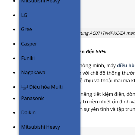
Mitsubishi Heavy
LG
Gree
Điều hòa âm trần Samsung AC071TN4PKC/EA mang 
Casper
Tiết kiệm năng lượng lên đến 55%
Funiki
Với công nghệ làm lạnh thông minh, máy
điều h
Nagakawa
điện năng lên đến 55% so với chế độ thông thườ
hưởng một không gian dễ chịu và thoải mái mà kh
Điều hòa Multi
Không chỉ dừng lại ở khả năng tiết kiệm điện, d
Panasonic
trong phòng nhờ việc duy trì nền nhiệt ổn định và
với những không gian cần sự yên tĩnh và tập tru
Daikin
việc.
Mitsubishi Heavy