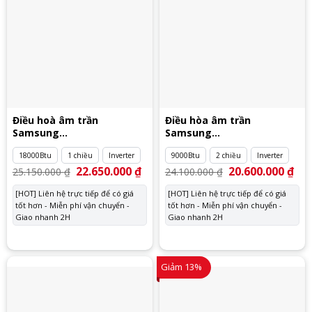
Điều hoà âm trần
Điều hòa âm trần
Samsung
Samsung
AC052TN4DKC/EA
AC026RN1DKG/EU
18000Btu
1 chiều
Inverter
9000Btu
2 chiều
Inverter
Giá
22.650.000
₫
Giá
Giá
20.600.000
₫
Giá
25.150.000
₫
24.100.000
₫
gốc
hiện
gốc
hiệ
là:
tại
là:
tại
[HOT] Liên hệ trực tiếp để có giá
[HOT] Liên hệ trực tiếp để có giá
25.150.000 ₫.
là:
24.100.000 ₫.
là:
tốt hơn - Miễn phí vận chuyển -
22.650.000 ₫.
tốt hơn - Miễn phí vận chuyển -
20.
Giao nhanh 2H
Giao nhanh 2H
Giảm 13%