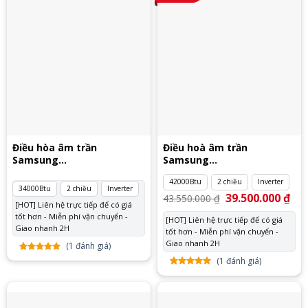
Điều hòa âm trần
Điều hoà âm trần
Samsung
Samsung
AC100RN4PKG/EU
AC120RN4DKG/EU 3 pha
42000Btu
2 chiều
Inverter
34000Btu
2 chiều
Inverter
Giá
39.500.000
₫
Giá
43.550.000
₫
gốc
hiệ
[HOT] Liên hệ trực tiếp để có giá
là:
tại
tốt hơn - Miễn phí vận chuyển -
[HOT] Liên hệ trực tiếp để có giá
43.550.000 ₫.
là:
Giao nhanh 2H
tốt hơn - Miễn phí vận chuyển -
39.
Giao nhanh 2H
(
1
đánh giá)
(
1
đánh giá)
5.00
1
trên
5 dựa
5.00
1
trên
trên
đánh
5 dựa
giá
trên
đánh