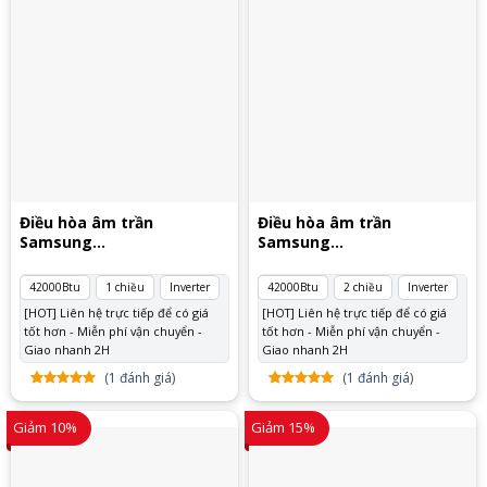
giá
Điều hòa âm trần
Điều hòa âm trần
Samsung
Samsung
AC120TN4PKC/EA 3 pha
AC120RN4PKG/EU
42000Btu
1 chiều
Inverter
42000Btu
2 chiều
Inverter
[HOT] Liên hệ trực tiếp để có giá
[HOT] Liên hệ trực tiếp để có giá
tốt hơn - Miễn phí vận chuyển -
tốt hơn - Miễn phí vận chuyển -
Giao nhanh 2H
Giao nhanh 2H
(
1
đánh giá)
(
1
đánh giá)
5.00
1
trên
5.00
1
trên
5 dựa
5 dựa
Giảm 10%
Giảm 15%
trên
đánh
trên
đánh
giá
giá