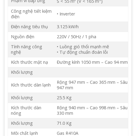
Phạm vi đáp ứng
S < 55 m² (V < 165 m
)
Công nghệ tiết kiệm
• Inverter
điện
Điện năng tiêu thụ
3.125 kW/h
Nguồn điện
220V / 50Hz / 1 pha
Tính năng công
• Luồng gió thổi mạnh mẽ
nghệ
• Tự động chuẩn đoán lỗi
Kích thước mặt nạ
Đường kính 1050 mm – Cao 94 mm
Khối lượng
Rộng 947 mm – Cao 365 mm – Sâu
Kích thước dàn lạnh
947 mm
Khối lượng
25.5 Kg
Kích thước dàn
Rộng 940 mm – Cao 998 mm – Sâu
nóng
330 mm
Khối lượng
71.0 Kg
Môi chất lạnh
Gas R410A