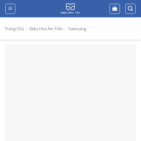
Skip
to
content
Trang Chủ
›
Điều Hòa Âm Trần
›
Samsung