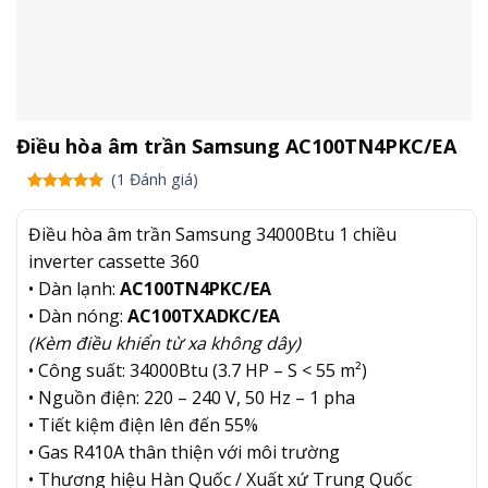
Điều hòa âm trần Samsung AC100TN4PKC/EA
(
1
Đánh giá)
5.00
1
trên
5 dựa trên
Điều hòa âm trần Samsung 34000Btu 1 chiều
đánh giá
inverter cassette 360
• Dàn lạnh:
AC100TN4PKC/EA
• Dàn nóng:
AC100TXADKC/EA
(Kèm điều khiển từ xa không dây)
• Công suất: 34000Btu (3.7 HP – S < 55 m²)
• Nguồn điện: 220 – 240 V, 50 Hz – 1 pha
• Tiết kiệm điện lên đến 55%
• Gas R410A thân thiện với môi trường
• Thương hiệu Hàn Quốc / Xuất xứ Trung Quốc