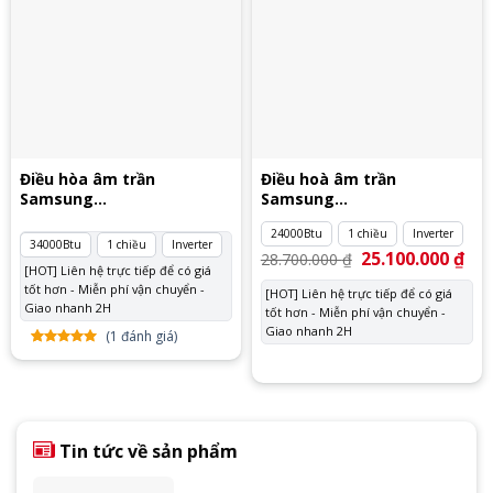
Điều hòa âm trần
Điều hoà âm trần
Samsung
Samsung
AC100TN4PKC/EA 3 pha
AC071TN4DKC/EA
24000Btu
1 chiều
Inverter
34000Btu
1 chiều
Inverter
Giá
25.100.000
₫
Giá
28.700.000
₫
gốc
hiệ
[HOT] Liên hệ trực tiếp để có giá
là:
tại
tốt hơn - Miễn phí vận chuyển -
[HOT] Liên hệ trực tiếp để có giá
28.700.000 ₫.
là:
Giao nhanh 2H
tốt hơn - Miễn phí vận chuyển -
25.
Giao nhanh 2H
(
1
đánh giá)
5.00
1
trên
5 dựa
trên
đánh
giá
Tin tức về sản phẩm