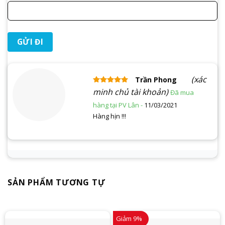
(xác
Trần Phong
Được xếp
minh chủ tài khoản)
hạng
5
5 sao
11/03/2021
Hàng hịn !!!
SẢN PHẨM TƯƠNG TỰ
Giảm 9%