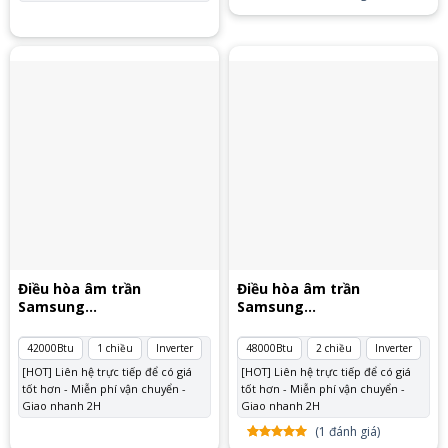
5.00
1
trên
5 dựa
trên
đánh
giá
Điều hòa âm trần
Điều hòa âm trần
Samsung
Samsung
AC120TN4PKC/EA
AC140RN4PKG/EU 3 pha
42000Btu
1 chiều
Inverter
48000Btu
2 chiều
Inverter
[HOT] Liên hệ trực tiếp để có giá
[HOT] Liên hệ trực tiếp để có giá
tốt hơn - Miễn phí vận chuyển -
tốt hơn - Miễn phí vận chuyển -
Giao nhanh 2H
Giao nhanh 2H
(
1
đánh giá)