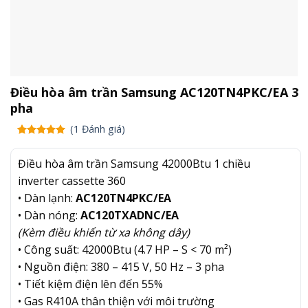
Điều hòa âm trần Samsung AC120TN4PKC/EA 3
pha
(
1
Đánh giá)
5.00
1
trên
5 dựa trên
Điều hòa âm trần Samsung 42000Btu 1 chiều
đánh giá
inverter cassette 360
• Dàn lạnh:
AC120TN4PKC/EA
• Dàn nóng:
AC120TXADNC/EA
(Kèm điều khiển từ xa không dây)
• Công suất: 42000Btu (4.7 HP – S < 70 m²)
• Nguồn điện: 380 – 415 V, 50 Hz – 3 pha
• Tiết kiệm điện lên đến 55%
• Gas R410A thân thiện với môi trường