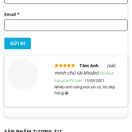
Email
*
(xác
Tâm Anh
Được xếp
minh chủ tài khoản)
hạng
5
5 sao
11/03/2021
Nhiều tính năng mới xịn sò, lót dép
hóng 😀
SẢN PHẨM TƯƠNG TỰ