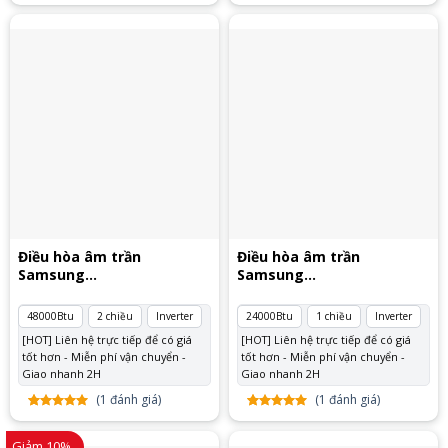
5.00
1
trên
5 dựa
trên
đánh
giá
Điều hòa âm trần
Điều hòa âm trần
Samsung
Samsung
AC140RN4PKG/EU
AC071TN4PKC/EA
48000Btu
2 chiều
Inverter
24000Btu
1 chiều
Inverter
[HOT] Liên hệ trực tiếp để có giá
[HOT] Liên hệ trực tiếp để có giá
tốt hơn - Miễn phí vận chuyển -
tốt hơn - Miễn phí vận chuyển -
Giao nhanh 2H
Giao nhanh 2H
(
1
đánh giá)
(
1
đánh giá)
5.00
1
trên
5.00
1
trên
5 dựa
5 dựa
Giảm 10%