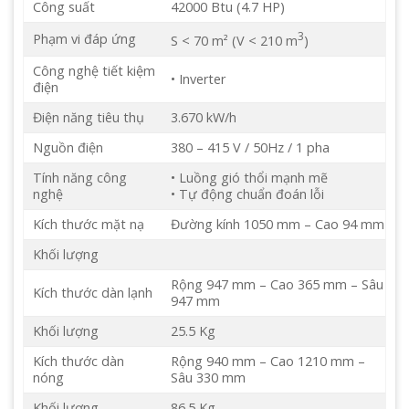
Công suất
42000 Btu (4.7 HP)
3
Phạm vi đáp ứng
S < 70 m² (V < 210 m
)
Công nghệ tiết kiệm
• Inverter
điện
Điện năng tiêu thụ
3.670 kW/h
Nguồn điện
380 – 415 V / 50Hz / 1 pha
Tính năng công
• Luồng gió thổi mạnh mẽ
nghệ
• Tự động chuẩn đoán lỗi
Kích thước mặt nạ
Đường kính 1050 mm – Cao 94 mm
Khối lượng
Rộng 947 mm – Cao 365 mm – Sâu
Kích thước dàn lạnh
947 mm
Khối lượng
25.5 Kg
Kích thước dàn
Rộng 940 mm – Cao 1210 mm –
nóng
Sâu 330 mm
Khối lượng
86.5 Kg