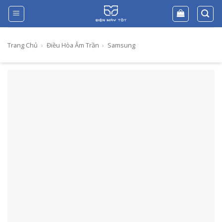
Skip
to
content
Trang Chủ
›
Điều Hòa Âm Trần
›
Samsung