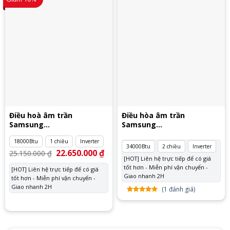
trên
đánh
trên
đánh
giá
giá
Điều hoà âm trần
Điều hòa âm trần
Samsung
Samsung
AC052TN4DKC/EA
AC100RN4PKG/EU
18000Btu
1 chiều
Inverter
34000Btu
2 chiều
Inverter
Giá
22.650.000
₫
Giá
25.150.000
₫
gốc
hiện
[HOT] Liên hệ trực tiếp để có giá
là:
tại
tốt hơn - Miễn phí vận chuyển -
[HOT] Liên hệ trực tiếp để có giá
25.150.000 ₫.
là:
Giao nhanh 2H
tốt hơn - Miễn phí vận chuyển -
22.650.000 ₫.
Giao nhanh 2H
(
1
đánh giá)
5.00
1
trên
5 dựa
trên
đánh
giá