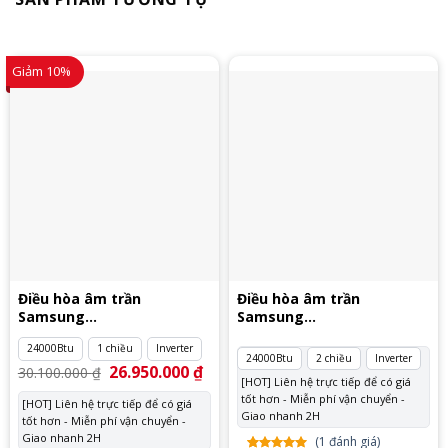
Giảm 10%
Điều hòa âm trần
Điều hòa âm trần
Samsung
Samsung
AC071TN1DKC/EA
AC071RN4PKG/EU
24000Btu
1 chiều
Inverter
24000Btu
2 chiều
Inverter
Giá
26.950.000
₫
Giá
30.100.000
₫
gốc
hiện
[HOT] Liên hệ trực tiếp để có giá
là:
tại
tốt hơn - Miễn phí vận chuyển -
[HOT] Liên hệ trực tiếp để có giá
30.100.000 ₫.
là:
Giao nhanh 2H
tốt hơn - Miễn phí vận chuyển -
26.950.000 ₫.
Giao nhanh 2H
(
1
đánh giá)