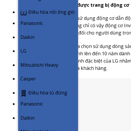
Máy giặt LG FV1410S4P
được trang bị động cơ t
Điều hòa nối ống gió
Máy giặt LG FV1410S4P
sử dụng động cơ dẫn độn
Panasonic
điện năng vượt trội. Không chỉ có vậy động cơ Inv
mang lại sự dễ chịu tuyệt đối cho người dùng tr
Daikin
Điểm đặc biệt nhất khi lựa chọn sử dụng dòng s
LG
hưởng đặc quyền bảo hành lên đến 10 năm dành r
những chính sách bảo hành đặc biệt của LG nhằm
Mitsubishi Heavy
trải nghiệm sản phẩm của khách hàng.
Casper
Điều hòa tủ đứng
Panasonic
Daikin