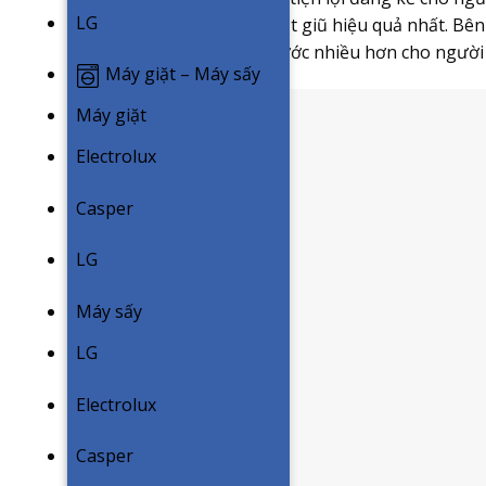
LG
để tính toán liệu trình giặt giũ hiệu quả nhất. Bê
tiết kiệm điện năng và nước nhiều hơn cho người
Máy giặt – Máy sấy
Máy giặt
Electrolux
Casper
LG
Máy sấy
LG
Electrolux
Casper