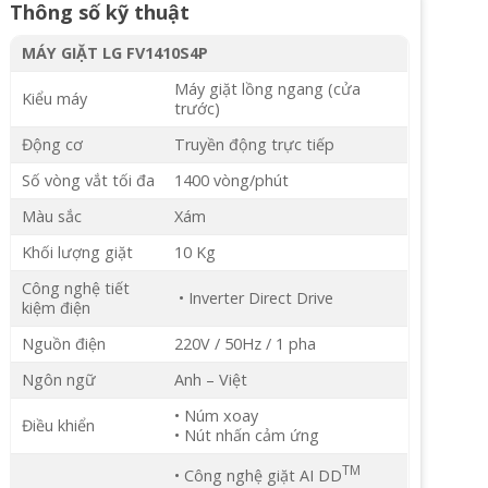
Thông số kỹ thuật
MÁY GIẶT LG FV1410S4P
Máy giặt lồng ngang (cửa
Kiểu máy
trước)
Động cơ
Truyền động trực tiếp
Số vòng vắt tối đa
1400 vòng/phút
Màu sắc
Xám
Khối lượng giặt
10 Kg
Công nghệ tiết
• Inverter Direct Drive
kiệm điện
Nguồn điện
220V / 50Hz / 1 pha
Ngôn ngữ
Anh – Việt
• Núm xoay
Điều khiển
• Nút nhấn cảm ứng
TM
• Công nghệ giặt AI DD