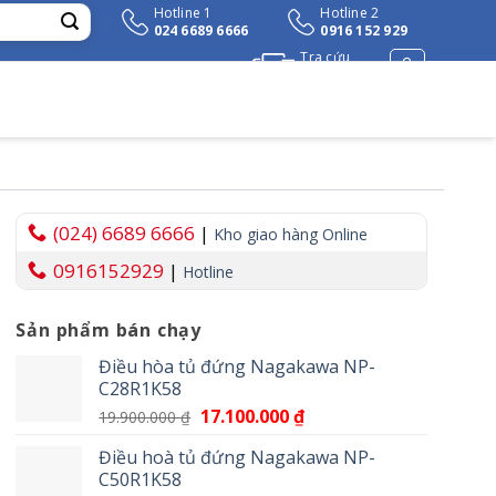
Hotline 1
Hotline 2
024 6689 6666
0916 152 929
Tra cứu
đơn hàng
(024) 6689 6666
|
Kho giao hàng Online
0916152929
|
Hotline
Sản phẩm bán chạy
Điều hòa tủ đứng Nagakawa NP-
C28R1K58
Giá
17.100.000
₫
Giá
19.900.000
₫
gốc
hiện
Điều hoà tủ đứng Nagakawa NP-
là:
tại
C50R1K58
19.900.000 ₫.
là: