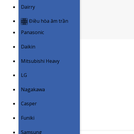
Dairry
Điều hòa âm trần
Panasonic
Daikin
Mitsubishi Heavy
LG
Nagakawa
Casper
Funiki
Samsung