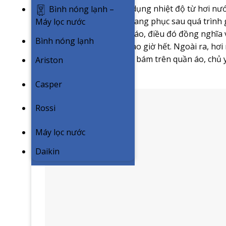
Steam+ là công nghệ lợi dụng nhiệt độ từ hơi nư
Bình nóng lạnh –
thiểu các vết nhăn trên trang phục sau quá trìn
Máy lọc nước
30% nếp nhăn trên quần áo, điều đó đồng nghĩa v
Bình nóng lạnh
giản và thuận tiện hơn bao giờ hết. Ngoài ra, hơi
99.9% các chất gây dị ứng bám trên quần áo, chủ yế
Ariston
giặt.
Casper
Rossi
Máy lọc nước
Daikin