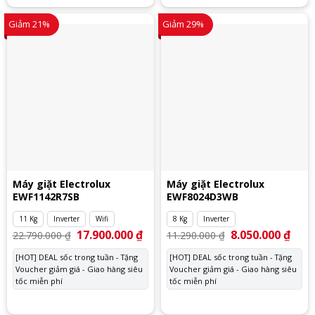
Giảm 21%
Giảm 29%
Máy giặt Electrolux
Máy giặt Electrolux
EWF1142R7SB
EWF8024D3WB
11 Kg
Inverter
Wifi
8 Kg
Inverter
Giá
17.900.000
₫
Giá
Giá
8.050.000
₫
Giá
22.790.000
₫
11.290.000
₫
gốc
hiện
gốc
hiện
là:
tại
là:
tại
[HOT] DEAL sốc trong tuần - Tặng
[HOT] DEAL sốc trong tuần - Tặng
22.790.000 ₫.
là:
11.290.000 ₫.
là:
Voucher giảm giá - Giao hàng siêu
17.900.000 ₫.
Voucher giảm giá - Giao hàng siêu
8.050
tốc miễn phí
tốc miễn phí