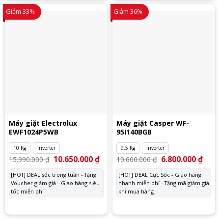
Giảm 33%
Giảm 36%
Máy giặt Electrolux
Máy giặt Casper WF-
EWF1024P5WB
95I140BGB
10 Kg
Inverter
9.5 Kg
Inverter
Giá
10.650.000
₫
Giá
Giá
6.800.000
₫
Giá
15.990.000
₫
10.600.000
₫
gốc
hiện
gốc
hiện
là:
tại
là:
tại
[HOT] DEAL sốc trong tuần - Tặng
[HOT] DEAL Cực Sốc - Giao hàng
15.990.000 ₫.
là:
10.600.000 ₫.
là:
Voucher giảm giá - Giao hàng siêu
10.650.000 ₫.
nhanh miễn phí - Tặng mã giảm giá
6.800
tốc miễn phí
khi mua hàng