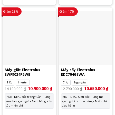
Giảm 23%
Giảm 17%
Máy giặt Electrolux
Máy sấy Electrolux
EWF9024P5WB
EDC704GEWA
9 Kg
Inverter
7 Kg
Ngưng tụ
Giá
10.900.000
₫
Giá
Giá
10.650.000
₫
Giá
14.190.000
₫
12.790.000
₫
gốc
hiện
gốc
hiệ
là:
tại
là:
tại
[HOT] DEAL sốc trong tuần - Tặng
[HOT] DEAL Siêu Sốc - Tặng mã
14.190.000 ₫.
là:
12.790.000 ₫.
là:
Voucher giảm giá - Giao hàng siêu
10.900.000 ₫.
giảm giá khi mua hàng - Miễn phí
10.
tốc miễn phí
giao hàng