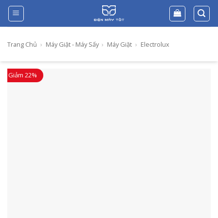
Skip
to
content
Trang Chủ
›
Máy Giặt - Máy Sấy
›
Máy Giặt
›
Electrolux
Giảm 22%