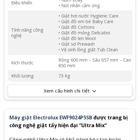
Điều khiển
• Nút nhấn cảm ứng
• Giặt hơi nước Hygienic Care
• Giặt đồ em bé Baby Care
• Giặt đồ Cottons
Tính năng công
• Giặt đồ mỏng Delicates
nghệ
• Giặt đồ len Wool
• Giặt sơ Prewash
• Vệ sinh lồng giặt Tub Clean
Rộng 600 mm – Sâu 657 mm – Cao
Kích thước
850 mm
Khối lượng
73 Kg
Xem cấu hình chi tiết
Máy giặt Electrolux EWF9024P5SB
được trang bị
công nghệ giặt tẩy hiện đại “Ultra Mix”
Công nghệ Ultra Mix có khả năng hòa tan hoàn