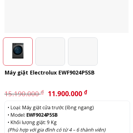
Máy giặt Electrolux EWF9024P5SB
Giá
Giá
₫
₫
15.190.000
11.900.000
gốc
hiện
là:
tại
• Loại: Máy giặt cửa trước (lồng ngang)
15.190.000 ₫.
là:
• Model:
EWF9024P5SB
11.900.000 ₫.
• Khối lượng giặt: 9 Kg
(Phù hợp với gia đình có từ 4 – 6 thành viên)