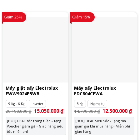
Giảm 25%
Giảm 15%
Máy giặt sấy Electrolux
Máy sấy Electrolux
EWW9024P5WB
EDC804CEWA
9 Kg – 6 Kg
Inverter
8 Kg
Ngưng tụ
Giá
15.050.000
₫
Giá
Giá
12.500.000
₫
Giá
20.190.000
₫
14.790.000
₫
gốc
hiện
gốc
hiệ
là:
tại
là:
tại
[HOT] DEAL sốc trong tuần - Tặng
[HOT] DEAL Siêu Sốc - Tặng mã
20.190.000 ₫.
là:
14.790.000 ₫.
là:
Voucher giảm giá - Giao hàng siêu
15.050.000 ₫.
giảm giá khi mua hàng - Miễn phí
12.
tốc miễn phí
giao hàng