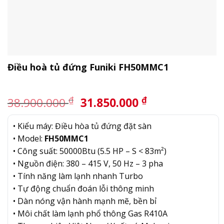
Điều hoà tủ đứng Funiki FH50MMC1
Giá
Giá
₫
₫
38.900.000
31.850.000
gốc
hiện
là:
tại
• Kiểu máy: Điều hòa tủ đứng đặt sàn
38.900.000 ₫.
là:
• Model:
FH50MMC1
31.850.000 ₫.
• Công suất: 50000Btu (5.5 HP – S < 83m²)
• Nguồn điện: 380 – 415 V, 50 Hz – 3 pha
• Tính năng làm lạnh nhanh Turbo
• Tự động chuẩn đoán lỗi thông minh
• Dàn nóng vận hành mạnh mẽ, bền bỉ
• Môi chất làm lạnh phổ thông Gas R410A