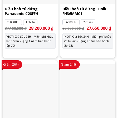
Điều hoà tủ đứng
Điều hoà tủ đứng Funiki
Panasonic C28FFH
FH36MMC1
28000Btu
1 chiều
36000Btu
2 chiều
Giá
28.200.000
₫
Giá
Giá
27.650.000
₫
Giá
37.100.000
₫
35.650.000
₫
gốc
hiện
gốc
hiệ
là:
tại
là:
tại
[HOT] Giá Sốc 24H - Miễn phí khảo
[HOT] Giá Sốc 24H - Miễn phí khảo
37.100.000 ₫.
là:
35.650.000 ₫.
là:
sát tư vấn - Tặng 1 năm bảo hành
28.200.000 ₫.
sát tư vấn - Tặng 1 năm bảo hành
27.
lắp đặt
lắp đặt
Giảm 26%
Giảm 24%