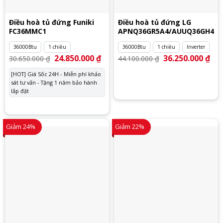
Điều hoà tủ đứng Funiki
Điều hoà tủ đứng LG
FC36MMC1
APNQ36GR5A4/AUUQ36GH4
36000Btu
1 chiều
36000Btu
1 chiều
Inverter
Giá
24.850.000
₫
Giá
Giá
36.250.000
₫
Giá
30.650.000
₫
44.100.000
₫
gốc
hiện
gốc
hiệ
là:
tại
là:
tại
[HOT] Giá Sốc 24H - Miễn phí khảo
30.650.000 ₫.
là:
44.100.000 ₫.
là:
sát tư vấn - Tặng 1 năm bảo hành
24.850.000 ₫.
36.
lắp đặt
Giảm 24%
Giảm 22%