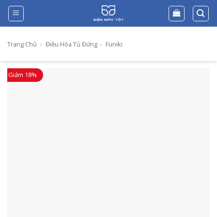
Skip
to
content
Trang Chủ
›
Điều Hòa Tủ Đứng
›
Funiki
Giảm 18%