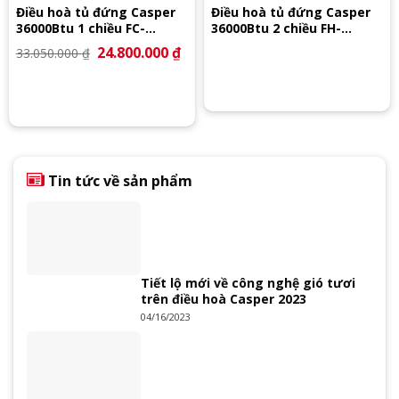
Điều hoà tủ đứng Casper
Điều hoà tủ đứng Casper
36000Btu 1 chiều FC-
36000Btu 2 chiều FH-
36TL22
36TL22
Giá
24.800.000
₫
Giá
33.050.000
₫
gốc
hiện
là:
tại
33.050.000 ₫.
là:
24.800.000 ₫.
Tin tức về sản phẩm
Tiết lộ mới về công nghệ gió tươi
trên điều hoà Casper 2023
04/16/2023