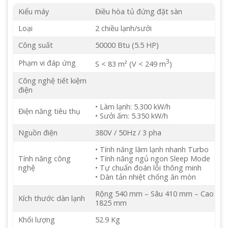
Kiểu máy
Điều hòa tủ đứng đặt sàn
Loại
2 chiều lạnh/sưởi
Công suất
50000 Btu (5.5 HP)
3
Phạm vi đáp ứng
S < 83 m² (V < 249 m
)
Công nghệ tiết kiệm
điện
• Làm lạnh: 5.300 kW/h
Điện năng tiêu thụ
• Sưởi ấm: 5.350 kW/h
Nguồn điện
380V / 50Hz / 3 pha
• Tính năng làm lạnh nhanh Turbo
Tính năng công
• Tính năng ngủ ngon Sleep Mode
nghệ
• Tự chuẩn đoán lỗi thông minh
• Dàn tản nhiệt chống ăn mòn
Rộng 540 mm – Sâu 410 mm – Cao
Kích thước dàn lạnh
1825 mm
Khối lượng
52.9 Kg