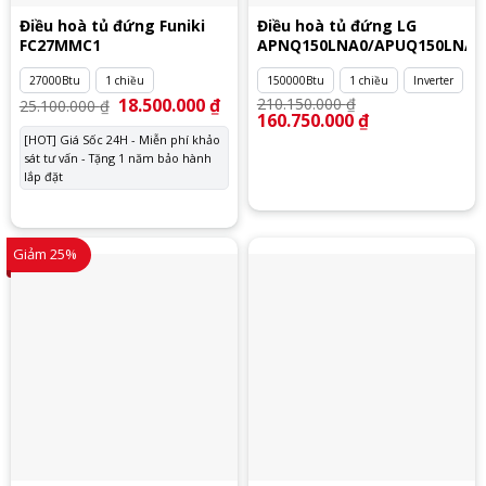
Điều hoà tủ đứng Funiki
Điều hoà tủ đứng LG
FC27MMC1
APNQ150LNA0/APUQ150LNA0
27000Btu
1 chiều
150000Btu
1 chiều
Inverter
Giá
18.500.000
₫
Giá
210.150.000
₫
25.100.000
₫
gốc
hiện
Giá
160.750.000
₫
Giá
là:
tại
gốc
hiện
[HOT] Giá Sốc 24H - Miễn phí khảo
25.100.000 ₫.
là:
là:
tại
sát tư vấn - Tặng 1 năm bảo hành
18.500.000 ₫.
210.150.000 ₫.
là:
160.750.000 ₫.
lắp đặt
Giảm 25%