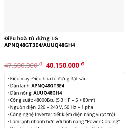
Điều hoà tủ đứng LG
APNQ48GT3E4/AUUQ48GH4
Giá
Giá
₫
₫
47.600.000
40.150.000
gốc
hiện
là:
tại
• Kiểu máy: Điều hòa tủ đứng đặt sàn
47.600.000 ₫.
là:
• Dàn lạnh:
APNQ48GT3E4
40.150.000 ₫.
• Dàn nóng:
AUUQ48GH4
• Công suất: 48000Btu (5.3 HP – S < 80m²)
• Nguồn điện: 220 – 240 V, 50 Hz – 1 pha
• Công nghệ Inverter tiết kiệm điện năng vượt trội
• Làm lạnh nhanh hơn với tính năng “Power Cooling”