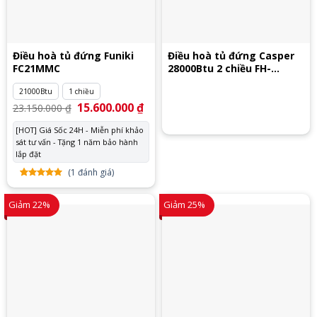
Điều hoà tủ đứng Funiki
Điều hoà tủ đứng Casper
FC21MMC
28000Btu 2 chiều FH-
28TL22
21000Btu
1 chiều
Giá
15.600.000
₫
Giá
23.150.000
₫
gốc
hiện
là:
tại
[HOT] Giá Sốc 24H - Miễn phí khảo
23.150.000 ₫.
là:
sát tư vấn - Tặng 1 năm bảo hành
15.600.000 ₫.
lắp đặt
(
1
đánh giá)
5.00
1
trên
5 dựa
Giảm 22%
Giảm 25%
trên
đánh
giá