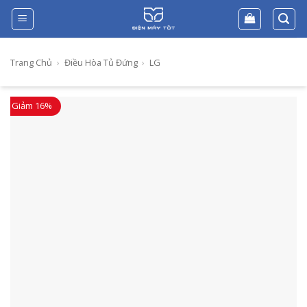
Skip
to
content
Trang Chủ
›
Điều Hòa Tủ Đứng
›
LG
Giảm 16%