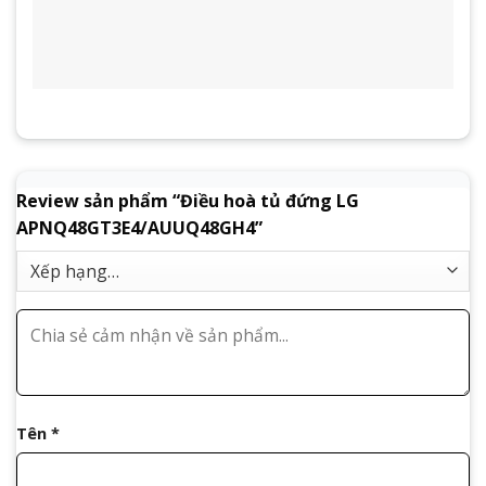
Review sản phẩm “Điều hoà tủ đứng LG
APNQ48GT3E4/AUUQ48GH4”
Tên
*