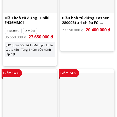
Điều hoà tủ đứng Funiki
Điều hoà tủ đứng Casper
FH36MMC1
28000Btu 1 chiều FC-
28TL22
Giá
20.400.000
₫
Giá
27.150.000
₫
36000Btu
2 chiều
gốc
hiệ
là:
tại
Giá
27.650.000
₫
Giá
35.650.000
₫
27.150.000 ₫.
là:
gốc
hiện
20.
là:
tại
[HOT] Giá Sốc 24H - Miễn phí khảo
35.650.000 ₫.
là:
sát tư vấn - Tặng 1 năm bảo hành
27.650.000 ₫.
lắp đặt
Giảm 14%
Giảm 24%