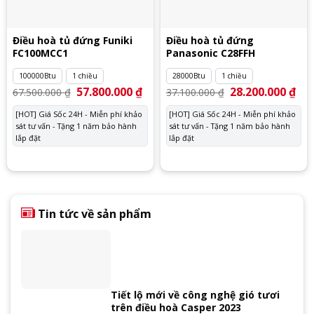
Điều hoà tủ đứng Funiki
Điều hoà tủ đứng
FC100MCC1
Panasonic C28FFH
100000Btu
1 chiều
28000Btu
1 chiều
Giá
57.800.000
₫
Giá
Giá
28.200.000
₫
Giá
67.500.000
₫
37.100.000
₫
gốc
hiện
gốc
hiệ
là:
tại
là:
tại
[HOT] Giá Sốc 24H - Miễn phí khảo
[HOT] Giá Sốc 24H - Miễn phí khảo
67.500.000 ₫.
là:
37.100.000 ₫.
là:
sát tư vấn - Tặng 1 năm bảo hành
57.800.000 ₫.
sát tư vấn - Tặng 1 năm bảo hành
28.
lắp đặt
lắp đặt
Tin tức về sản phẩm
Tiết lộ mới về công nghệ gió tươi
trên điều hoà Casper 2023