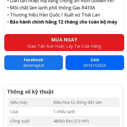
• Dàn tản nhiệt mạ vàng chống ăn mòn Golden Fin
• Môi chất làm lạnh phổ thông Gas R410A
• Thương hiệu Hàn Quốc / Xuất xứ Thái Lan
•
Bảo hành chính hãng 12 tháng cho toàn bộ máy
MUA NGAY
Giao Tận Nơi Hoặc Lấy Tại Cửa Hàng
Facebook
Zalo
dienmaytot
0916152929
Thông số kỹ thuật
Kiểu máy
Điều hòa tủ đứng đặt sàn
Loại
1 chiều lạnh
Công suất
48000 Btu (5.3 HP)