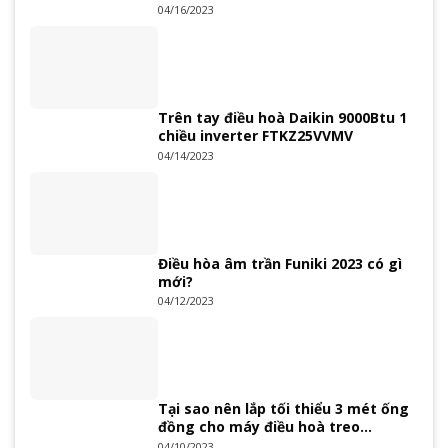
04/16/2023
Trên tay điều hoà Daikin 9000Btu 1
chiều inverter FTKZ25VVMV
04/14/2023
Điều hòa âm trần Funiki 2023 có gì
mới?
04/12/2023
Tại sao nên lắp tối thiểu 3 mét ống
đồng cho máy điều hoà treo
tường?
04/10/2023