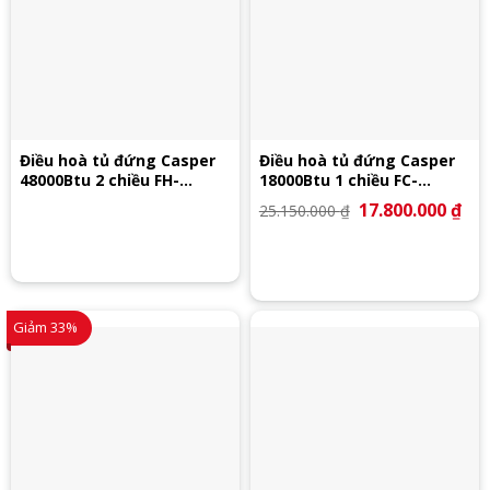
Điều hoà tủ đứng Casper
Điều hoà tủ đứng Casper
48000Btu 2 chiều FH-
18000Btu 1 chiều FC-
48TL22
18TL22
Giá
17.800.000
₫
Giá
25.150.000
₫
gốc
hiệ
là:
tại
25.150.000 ₫.
là:
17.
Giảm 33%