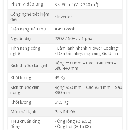
3
Phạm vi đáp ứng
S < 80 m² (V < 240 m
)
Công nghệ tiết kiệm
• Inverter
điện
Điện năng tiêu thụ
4.490 kW/h
Nguồn điện
220V / 50Hz / 1 pha
Tính năng công
• Làm lạnh nhanh “Power Cooling”
nghệ
• Dàn tản nhiệt mạ vàng Gold Fin
Rộng 590 mm – Cao 1840 mm –
Kích thước dàn lạnh
Sâu 440 mm
Khối lượng
49 Kg
Kích thước dàn
Rộng 950 mm – Cao 834 mm – Sâu
nóng
330 mm
Khối lượng
61.5 Kg
Môi chất lạnh
Gas R410A
Tiêu chuẩn ống
• Ống lỏng (Ø 9.52)
đồng
• Ống hơi (Ø 15.88)