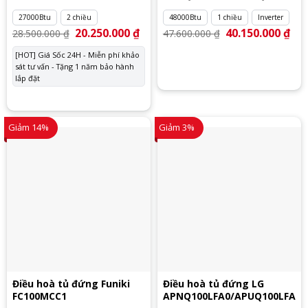
27000Btu
2 chiều
48000Btu
1 chiều
Inverter
Giá
20.250.000
₫
Giá
Giá
40.150.000
₫
Giá
28.500.000
₫
47.600.000
₫
gốc
hiện
gốc
hiệ
là:
tại
là:
tại
[HOT] Giá Sốc 24H - Miễn phí khảo
28.500.000 ₫.
là:
47.600.000 ₫.
là:
sát tư vấn - Tặng 1 năm bảo hành
20.250.000 ₫.
40.
lắp đặt
Giảm 14%
Giảm 3%
Điều hoà tủ đứng Funiki
Điều hoà tủ đứng LG
FC100MCC1
APNQ100LFA0/APUQ100LFA0