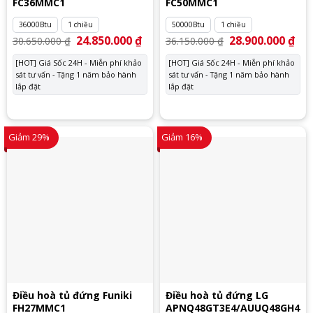
FC36MMC1
FC50MMC1
36000Btu
1 chiều
50000Btu
1 chiều
Giá
24.850.000
₫
Giá
Giá
28.900.000
₫
Giá
30.650.000
₫
36.150.000
₫
gốc
hiện
gốc
hiệ
là:
tại
là:
tại
[HOT] Giá Sốc 24H - Miễn phí khảo
[HOT] Giá Sốc 24H - Miễn phí khảo
30.650.000 ₫.
là:
36.150.000 ₫.
là:
sát tư vấn - Tặng 1 năm bảo hành
24.850.000 ₫.
sát tư vấn - Tặng 1 năm bảo hành
28.
lắp đặt
lắp đặt
Giảm 29%
Giảm 16%
Điều hoà tủ đứng Funiki
Điều hoà tủ đứng LG
FH27MMC1
APNQ48GT3E4/AUUQ48GH4