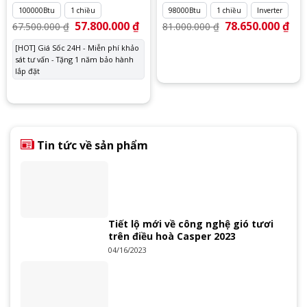
100000Btu
1 chiều
98000Btu
1 chiều
Inverter
Giá
57.800.000
₫
Giá
Giá
78.650.000
₫
Giá
67.500.000
₫
81.000.000
₫
gốc
hiện
gốc
hiệ
là:
tại
là:
tại
[HOT] Giá Sốc 24H - Miễn phí khảo
67.500.000 ₫.
là:
81.000.000 ₫.
là:
sát tư vấn - Tặng 1 năm bảo hành
57.800.000 ₫.
78.
lắp đặt
Tin tức về sản phẩm
Tiết lộ mới về công nghệ gió tươi
trên điều hoà Casper 2023
04/16/2023