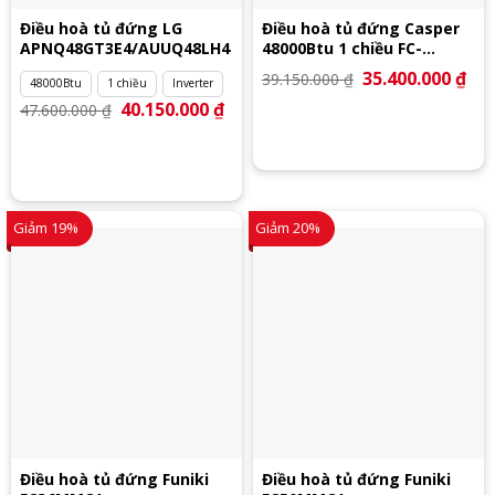
Điều hoà tủ đứng LG
Điều hoà tủ đứng Casper
APNQ48GT3E4/AUUQ48LH4
48000Btu 1 chiều FC-
48TL22
Giá
35.400.000
₫
Giá
39.150.000
₫
48000Btu
1 chiều
Inverter
gốc
hiệ
là:
tại
Giá
40.150.000
₫
Giá
47.600.000
₫
39.150.000 ₫.
là:
gốc
hiện
35.
là:
tại
47.600.000 ₫.
là:
40.150.000 ₫.
Giảm 19%
Giảm 20%
Điều hoà tủ đứng Funiki
Điều hoà tủ đứng Funiki