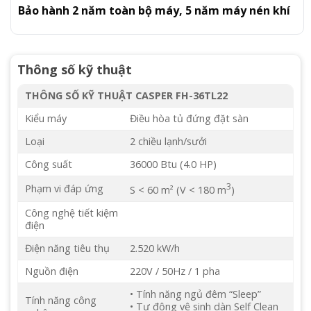
Bảo hành 2 năm toàn bộ máy, 5 năm máy nén khí
Thông số kỹ thuật
THÔNG SỐ KỸ THUẬT CASPER FH-36TL22
Kiểu máy
Điều hòa tủ đứng đặt sàn
Loại
2 chiều lạnh/sưởi
Công suất
36000 Btu (4.0 HP)
3
Phạm vi đáp ứng
S < 60 m² (V < 180 m
)
Công nghệ tiết kiệm
điện
Điện năng tiêu thụ
2.520 kW/h
Nguồn điện
220V / 50Hz / 1 pha
• Tính năng ngủ đêm “Sleep”
Tính năng công
• Tự động vệ sinh dàn Self Clean