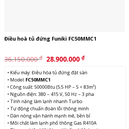
Điều hoà tủ đứng Funiki FC50MMC1
Giá
Giá
₫
₫
36.150.000
28.900.000
gốc
hiện
là:
tại
• Kiểu máy: Điều hòa tủ đứng đặt sàn
36.150.000 ₫.
là:
• Model:
FC50MMC1
28.900.000 ₫.
• Công suất: 50000Btu (5.5 HP – S < 83m²)
• Nguồn điện: 380 – 415 V, 50 Hz – 3 pha
• Tính năng làm lạnh nhanh Turbo
• Tự động chuẩn đoán lỗi thông minh
• Dàn nóng vận hành mạnh mẽ, bền bỉ
• Môi chất làm lạnh phổ thông Gas R410A