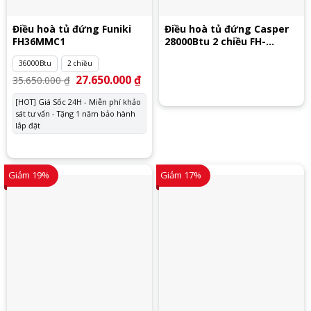
Điều hoà tủ đứng Funiki
Điều hoà tủ đứng Casper
FH36MMC1
28000Btu 2 chiều FH-
28TL22
36000Btu
2 chiều
Giá
27.650.000
₫
Giá
35.650.000
₫
gốc
hiện
là:
tại
[HOT] Giá Sốc 24H - Miễn phí khảo
35.650.000 ₫.
là:
sát tư vấn - Tặng 1 năm bảo hành
27.650.000 ₫.
lắp đặt
Giảm 19%
Giảm 17%