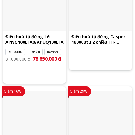
Điều hoà tủ đứng LG
Điều hoà tủ đứng Casper
APNQ100LFA0/APUQ100LFA0
18000Btu 2 chiều FH-
18TL22
98000Btu
1 chiều
Inverter
Giá
78.650.000
₫
Giá
81.000.000
₫
gốc
hiện
là:
tại
81.000.000 ₫.
là:
78.650.000 ₫.
Giảm 16%
Giảm 29%