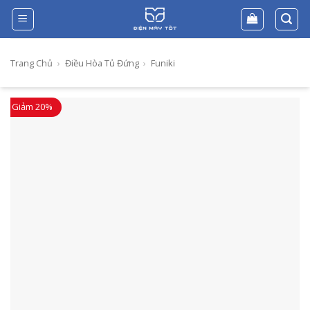
Skip
to
content
Trang Chủ
›
Điều Hòa Tủ Đứng
›
Funiki
Giảm 20%