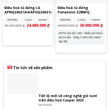
Điều hoà tủ đứng LG
Điều hoà tủ đứng
APNQ24GS1A4/APUQ24GS1A4
Panasonic E28NFQ
24000Btu
1 chiều
Inverter
28000Btu
2 chiều
Inverter
Giá
24.400.000
₫
Giá
Giá
36.900.000
₫
Giá
30.250.000
₫
44.550.000
₫
gốc
hiện
gốc
hiệ
là:
tại
là:
tại
[HOT] Giá Sốc 24H - Miễn phí khảo
30.250.000 ₫.
là:
44.550.000 ₫.
là:
24.400.000 ₫.
sát tư vấn - Tặng 1 năm bảo hành
36.
lắp đặt
Tin tức về sản phẩm
Tiết lộ mới về công nghệ gió tươi
trên điều hoà Casper 2023
04/16/2023