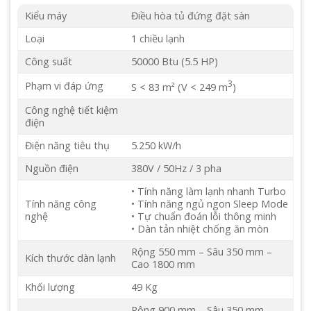
Kiểu máy
Điều hòa tủ đứng đặt sàn
Loại
1 chiều lạnh
Công suất
50000 Btu (5.5 HP)
3
Phạm vi đáp ứng
S < 83 m² (V < 249 m
)
Công nghệ tiết kiệm
điện
Điện năng tiêu thụ
5.250 kW/h
Nguồn điện
380V / 50Hz / 3 pha
• Tính năng làm lạnh nhanh Turbo
Tính năng công
• Tính năng ngủ ngon Sleep Mode
nghệ
• Tự chuẩn đoán lỗi thông minh
• Dàn tản nhiệt chống ăn mòn
Rộng 550 mm – Sâu 350 mm –
Kích thước dàn lạnh
Cao 1800 mm
Khối lượng
49 Kg
Rộng 900 mm – Sâu 350 mm –