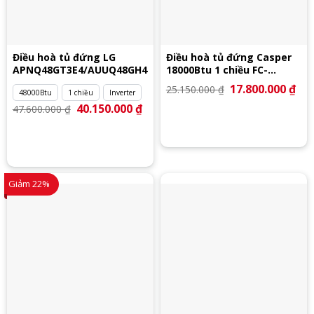
Điều hoà tủ đứng LG
Điều hoà tủ đứng Casper
APNQ48GT3E4/AUUQ48GH4
18000Btu 1 chiều FC-
18TL22
Giá
17.800.000
₫
Giá
25.150.000
₫
48000Btu
1 chiều
Inverter
gốc
hiệ
là:
tại
Giá
40.150.000
₫
Giá
47.600.000
₫
25.150.000 ₫.
là:
gốc
hiện
17.
là:
tại
47.600.000 ₫.
là:
40.150.000 ₫.
Giảm 22%