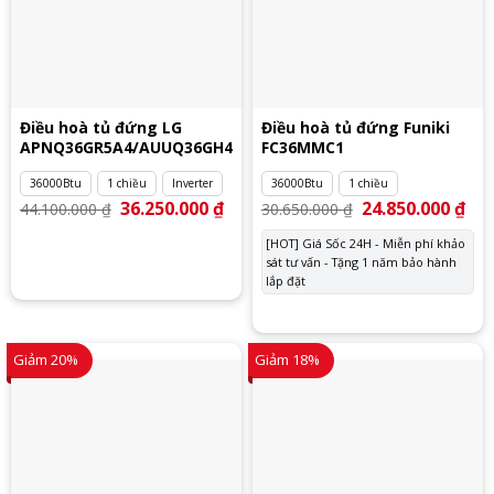
Điều hoà tủ đứng LG
Điều hoà tủ đứng Funiki
APNQ36GR5A4/AUUQ36GH4
FC36MMC1
36000Btu
1 chiều
Inverter
36000Btu
1 chiều
Giá
36.250.000
₫
Giá
Giá
24.850.000
₫
Giá
44.100.000
₫
30.650.000
₫
gốc
hiện
gốc
hiệ
là:
tại
là:
tại
[HOT] Giá Sốc 24H - Miễn phí khảo
44.100.000 ₫.
là:
30.650.000 ₫.
là:
36.250.000 ₫.
sát tư vấn - Tặng 1 năm bảo hành
24.
lắp đặt
Giảm 20%
Giảm 18%