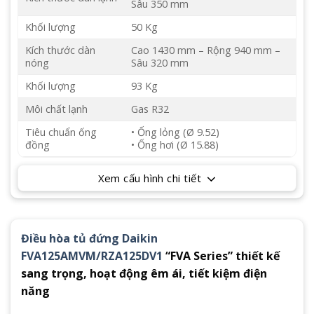
Sâu 350 mm
Khối lượng
50 Kg
Kích thước dàn
Cao 1430 mm – Rộng 940 mm –
nóng
Sâu 320 mm
Khối lượng
93 Kg
Môi chất lạnh
Gas R32
Tiêu chuẩn ống
• Ống lỏng (Ø 9.52)
đồng
• Ống hơi (Ø 15.88)
Xem cấu hình chi tiết
Điều hòa tủ đứng Daikin
FVA125AMVM/RZA125DV1
“FVA Series” thiết kế
sang trọng, hoạt động êm ái, tiết kiệm điện
năng