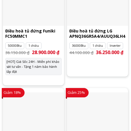
Điều hoà tủ đứng Funiki
Điều hoà tủ đứng LG
FC50MMC1
APNQ36GR5A4/AUUQ36LH4
50000Btu
1 chiều
36000Btu
1 chiều
Inverter
Giá
28.900.000
₫
Giá
Giá
36.250.000
₫
Giá
36.150.000
₫
44.100.000
₫
gốc
hiện
gốc
hiệ
là:
tại
là:
tại
[HOT] Giá Sốc 24H - Miễn phí khảo
36.150.000 ₫.
là:
44.100.000 ₫.
là:
sát tư vấn - Tặng 1 năm bảo hành
28.900.000 ₫.
36.
lắp đặt
Giảm 18%
Giảm 25%