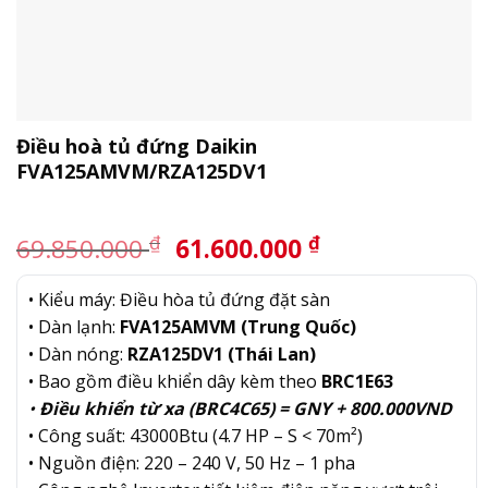
Điều hoà tủ đứng Daikin
FVA125AMVM/RZA125DV1
Giá
Giá
₫
₫
69.850.000
61.600.000
gốc
hiện
là:
tại
• Kiểu máy: Điều hòa tủ đứng đặt sàn
69.850.000 ₫.
là:
• Dàn lạnh:
FVA125AMVM (Trung Quốc)
61.600.000 ₫.
• Dàn nóng:
RZA125DV1 (Thái Lan)
• Bao gồm điều khiển dây kèm theo
BRC1E63
•
Điều khiển từ xa (BRC4C65) = GNY + 800.000VND
• Công suất: 43000Btu (4.7 HP – S < 70m²)
• Nguồn điện: 220 – 240 V, 50 Hz – 1 pha