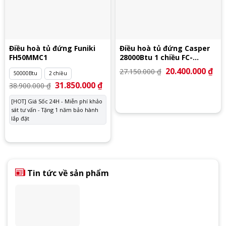
Điều hoà tủ đứng Funiki
Điều hoà tủ đứng Casper
FH50MMC1
28000Btu 1 chiều FC-
28TL22
Giá
20.400.000
₫
Giá
27.150.000
₫
50000Btu
2 chiều
gốc
hiệ
là:
tại
Giá
31.850.000
₫
Giá
38.900.000
₫
27.150.000 ₫.
là:
gốc
hiện
20.
là:
tại
[HOT] Giá Sốc 24H - Miễn phí khảo
38.900.000 ₫.
là:
sát tư vấn - Tặng 1 năm bảo hành
31.850.000 ₫.
lắp đặt
Tin tức về sản phẩm