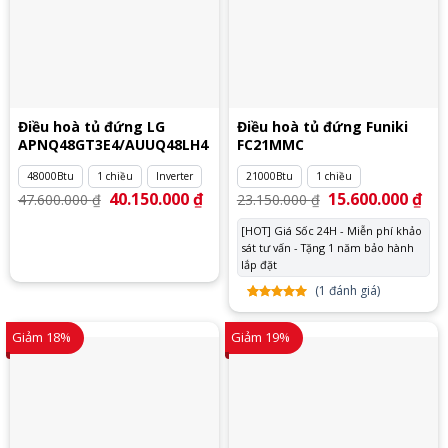
Điều hoà tủ đứng LG
Điều hoà tủ đứng Funiki
APNQ48GT3E4/AUUQ48LH4
FC21MMC
48000Btu
1 chiều
Inverter
21000Btu
1 chiều
Giá
40.150.000
₫
Giá
Giá
15.600.000
₫
Giá
47.600.000
₫
23.150.000
₫
gốc
hiện
gốc
hiệ
là:
tại
là:
tại
[HOT] Giá Sốc 24H - Miễn phí khảo
47.600.000 ₫.
là:
23.150.000 ₫.
là:
40.150.000 ₫.
sát tư vấn - Tặng 1 năm bảo hành
15.
lắp đặt
(
1
đánh giá)
5.00
1
trên
5 dựa
Giảm 18%
Giảm 19%
trên
đánh
giá