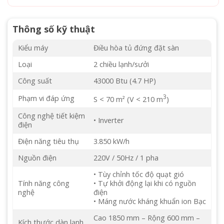
Thông số kỹ thuật
Kiểu máy
Điều hòa tủ đứng đặt sàn
Loại
2 chiều lạnh/sưởi
Công suất
43000 Btu (4.7 HP)
3
Phạm vi đáp ứng
S < 70 m² (V < 210 m
)
Công nghệ tiết kiệm
• Inverter
điện
Điện năng tiêu thụ
3.850 kW/h
Nguồn điện
220V / 50Hz / 1 pha
• Tùy chỉnh tốc độ quạt gió
Tính năng công
• Tự khởi động lại khi có nguồn
nghệ
điện
• Máng nước kháng khuẩn ion Bạc
Cao 1850 mm – Rộng 600 mm –
Kích thước dàn lạnh