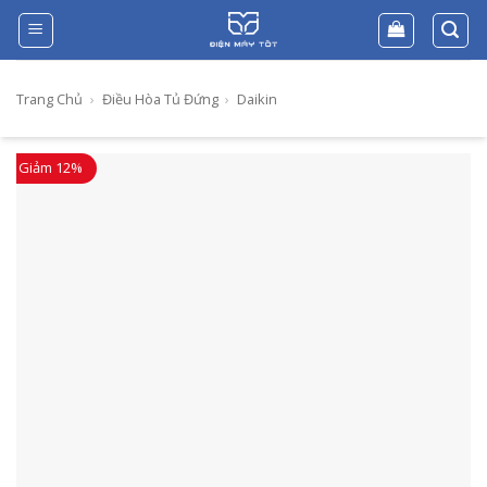
Skip
to
content
Trang Chủ
›
Điều Hòa Tủ Đứng
›
Daikin
Giảm 12%