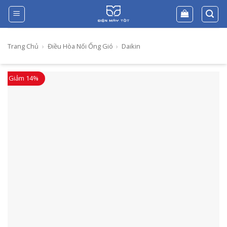
Skip
to
content
Trang Chủ
›
Điều Hòa Nối Ống Gió
›
Daikin
Giảm 14%