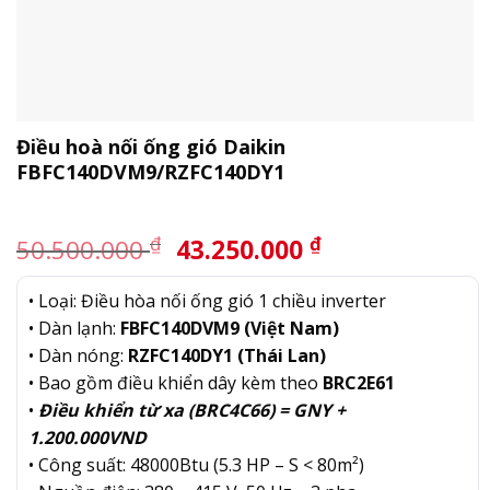
Điều hoà nối ống gió Daikin
FBFC140DVM9/RZFC140DY1
Giá
Giá
₫
₫
50.500.000
43.250.000
gốc
hiện
là:
tại
• Loại: Điều hòa nối ống gió 1 chiều inverter
50.500.000 ₫.
là:
• Dàn lạnh:
FBFC140DVM9 (Việt Nam)
43.250.000 ₫.
• Dàn nóng:
RZFC140DY1 (Thái Lan)
• Bao gồm điều khiển dây kèm theo
BRC2E61
•
Điều khiển từ xa (BRC4C66) = GNY +
1.200.000VND
• Công suất: 48000Btu (5.3 HP – S < 80m²)