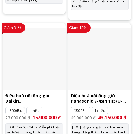
sát tư vấn - Tặng 1 năm bảo hành
20.
lắp đặt
Giảm 31%
Giảm 12%
Điều hoà nối ống gió
Điều hoà nối ống gió
Daikin
Panasonic S-45PF1H5/U-
FDBNQ13MV1V/RNQ13MV1V
45PV1H8
13000Btu
1 chiều
43000Btu
1 chiều
Giá
15.900.000
₫
Giá
Giá
43.150.000
₫
Giá
23.000.000
₫
49.000.000
₫
gốc
hiện
gốc
hiệ
là:
tại
là:
tại
[HOT] Giá Sốc 24H - Miễn phí khảo
[HOT] Tặng mã giảm giá khi mua
23.000.000 ₫.
là:
49.000.000 ₫.
là:
sát tư vấn - Tặng 1 năm bảo hành
15.900.000 ₫.
hàng - Tặng thêm 1 năm bảo hành
43.