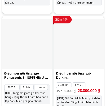
lắp đặt
lắp đặt - Miễn phí giao nhanh
Giảm 19%
Điều hoà nối ống gió
Điều hoà nối ống gió
Panasonic S-18PF3HB/U-
Daikin
18PZ3H5
FDMNQ26MV1/RNQ26MY1
26000Btu
1 chiều
18000Btu
2 chiều
Inverter
Giá
28.800.000
₫
Giá
35.500.000
₫
gốc
hiệ
[HOT] Tặng mã giảm giá khi mua
là:
tại
hàng - Tặng thêm 1 năm bảo hành
[HOT] Giá Sốc 24H - Miễn phí khảo
35.500.000 ₫.
là:
lắp đặt - Miễn phí giao nhanh
sát tư vấn - Tặng 1 năm bảo hành
28.