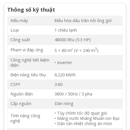
Thông số kỹ thuật
Kiểu máy
Điều hòa dấu trần nối ống gió
Loại
1 chiều lạnh
Công suất
48000 Btu (5.3 HP)
3
Phạm vi đáp ứng
S < 80 m² (V < 240 m
)
Công nghệ tiết kiệm
• Inverter
điện
Điện năng tiêu thụ
6.220 kW/h
CSPF
3.60
Nguồn điện
380V / 50Hz / 3 pha
Cấp nguồn
Dàn nóng
• Tùy chỉnh tốc độ quạt gió
Tính năng công
• Máng nước kháng khuẩn ion Bạc
nghệ
• Dàn tản nhiệt chống ăn mòn