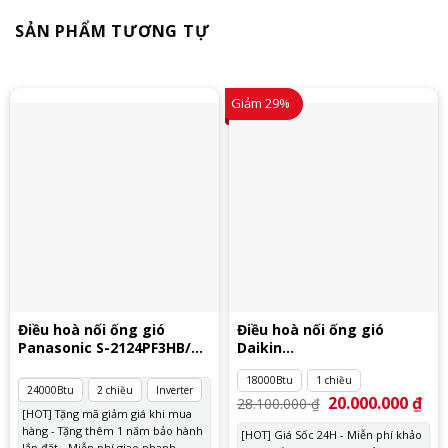
SẢN PHẨM TƯƠNG TỰ
Giảm 29%
Điều hoà nối ống gió
Điều hoà nối ống gió
Panasonic S-2124PF3HB/U-
Daikin
24PZ3H5
FDBNQ18MV1V/RNQ18MV1V
18000Btu
1 chiều
24000Btu
2 chiều
Inverter
Giá
20.000.000
₫
Giá
28.100.000
₫
gốc
hiệ
[HOT] Tặng mã giảm giá khi mua
là:
tại
hàng - Tặng thêm 1 năm bảo hành
[HOT] Giá Sốc 24H - Miễn phí khảo
28.100.000 ₫.
là:
lắp đặt - Miễn phí giao nhanh