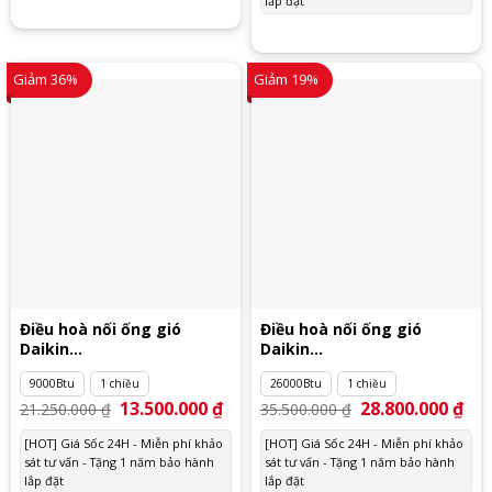
lắp đặt
Giảm 36%
Giảm 19%
Điều hoà nối ống gió
Điều hoà nối ống gió
Daikin
Daikin
FDBNQ09MV1V/RNQ09MV1V
FDMNQ26MV1/RNQ26MV19
9000Btu
1 chiều
26000Btu
1 chiều
Giá
13.500.000
₫
Giá
Giá
28.800.000
₫
Giá
21.250.000
₫
35.500.000
₫
gốc
hiện
gốc
hiệ
là:
tại
là:
tại
[HOT] Giá Sốc 24H - Miễn phí khảo
[HOT] Giá Sốc 24H - Miễn phí khảo
21.250.000 ₫.
là:
35.500.000 ₫.
là:
sát tư vấn - Tặng 1 năm bảo hành
13.500.000 ₫.
sát tư vấn - Tặng 1 năm bảo hành
28.
lắp đặt
lắp đặt