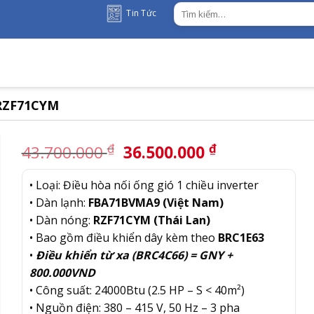
Tìm
Tin Tức
kiếm:
/RZF71CYM
Giá
Giá
₫
₫
43.700.000
36.500.000
gốc
hiện
là:
tại
• Loại: Điều hòa nối ống gió 1 chiều inverter
43.700.000 ₫.
là:
• Dàn lạnh:
FBA71BVMA9 (Việt Nam)
36.500.000 
• Dàn nóng:
RZF71CYM (Thái Lan)
• Bao gồm điều khiển dây kèm theo
BRC1E63
•
Điều khiển từ xa (BRC4C66) = GNY +
800.000VND
• Công suất: 24000Btu (2.5 HP – S < 40m²)
• Nguồn điện: 380 – 415 V, 50 Hz – 3 pha