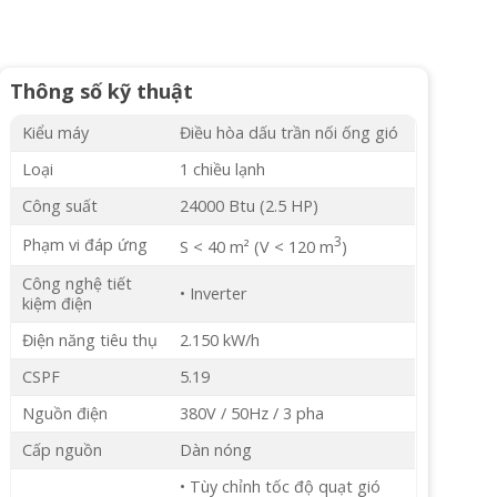
Thông số kỹ thuật
Kiểu máy
Điều hòa dấu trần nối ống gió
Loại
1 chiều lạnh
Công suất
24000 Btu (2.5 HP)
3
Phạm vi đáp ứng
S < 40 m² (V < 120 m
)
Công nghệ tiết
• Inverter
kiệm điện
Điện năng tiêu thụ
2.150 kW/h
CSPF
5.19
Nguồn điện
380V / 50Hz / 3 pha
Cấp nguồn
Dàn nóng
• Tùy chỉnh tốc độ quạt gió