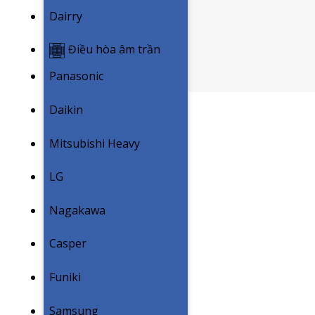
Dairry
Điều hòa âm trần
Panasonic
Daikin
Mitsubishi Heavy
LG
Nagakawa
Casper
Funiki
Samsung