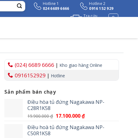
Hotline 1
Hotline 2
024 6689 6666
0916 152 929
Tra cứu
đơn hàng
(024) 6689 6666
|
Kho giao hàng Online
0916152929
|
Hotline
Sản phẩm bán chạy
₫.
Điều hòa tủ đứng Nagakawa NP-
C28R1K58
Giá
17.100.000
₫
Giá
19.900.000
₫
gốc
hiện
Điều hoà tủ đứng Nagakawa NP-
là:
tại
C50R1K58
19.900.000 ₫.
là: