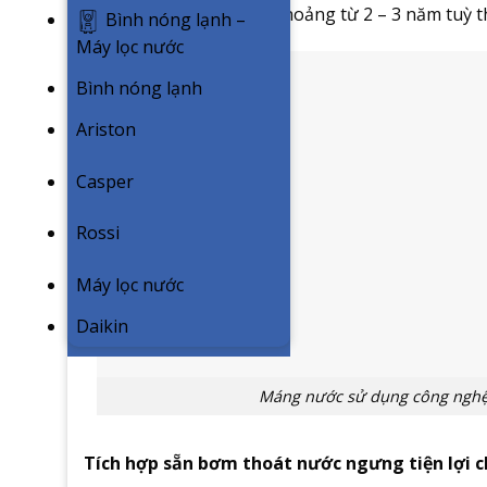
bạc sẽ dao động trong khoảng từ 2 – 3 năm tuỳ t
Bình nóng lạnh –
Máy lọc nước
Bình nóng lạnh
Ariston
Casper
Rossi
Máy lọc nước
Daikin
Máng nước sử dụng công nghệ 
Tích hợp sẵn bơm thoát nước ngưng tiện lợi c