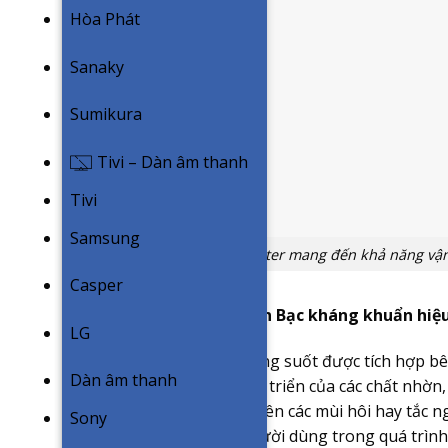
Hòa Phát
Sanaky
Sumikura
Tivi – Dàn âm thanh
Tivi
Samsung
Động cơ inverter mang đến khả năng vận
Casper
Máng nước hợp chất ion Bạc kháng khuẩn hiệ
LG
Đầu nối ống nước xả trong suốt được tích hợp bê
Dàn âm thanh
dụng ngăn ngừa sự phát triển của các chất nhờn
nguyên nhân chính tạo nên các mùi hôi hay tắc 
Sony
nhiều sự bất tiện cho người dùng trong quá trìn