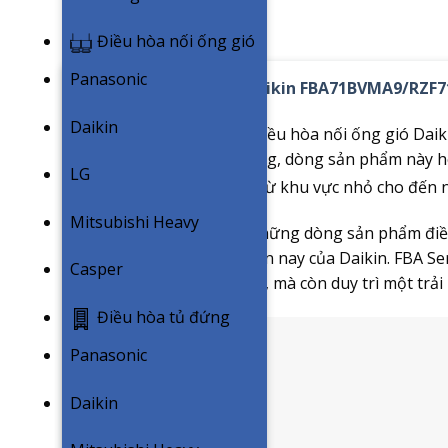
Điều hòa nối ống gió
Panasonic
Điều hoà nối ống gió Daikin FBA71BVMA9/RZF
Daikin
FBA Series – phiên bản điều hòa nối ống gió Daiki
hữu dải công suất đa dạng, dòng sản phẩm này ho
LG
các không gian đa dạng từ khu vực nhỏ cho đến nơ
Mitsubishi Heavy
Đây cũng là một trong những dòng sản phẩm điều
Inverter cao cấp nhất hiện nay của Daikin. FBA S
Casper
năng tiết kiệm điện năng, mà còn duy trì một trả
Điều hòa tủ đứng
Panasonic
Daikin