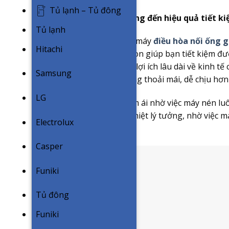
Tủ lạnh – Tủ đông
Công nghệ Inverter mang đến hiệu quả tiết ki
Tủ lạnh
Công nghệ Inverter trên máy
điều hòa nối ống g
Hitachi
điện năng vượt trội mà còn giúp bạn tiết kiệm đư
Không những mang đến lợi ích lâu dài về kinh t
Samsung
một trải nghiệm cuộc sống thoải mái, dễ chịu hơn 
LG
– Khả năng hoạt động êm ái nhờ việc máy nén luôn
– Khả năng duy trì nên nhiệt lý tưởng, nhờ việc 
Electrolux
mức tải.
Casper
Funiki
Tủ đông
Funiki