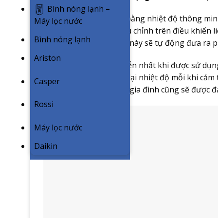
Bình nóng lạnh –
Công nghệ tự động cân bằng nhiệt độ thông minh 
Máy lọc nước
dụng mà không phải điều chỉnh trên điều khiển li
Bình nóng lạnh
trong phòng, công nghệ này sẽ tự động đưa ra p
Ariston
iFeel có ứng dụng thực tiễn nhất khi được sử dụ
phải thức dậy điều chỉnh lại nhiệt độ mỗi khi cả
Casper
bạn và người thân trong gia đình cũng sẽ được 
Rossi
Máy lọc nước
Daikin