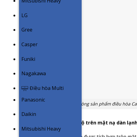
Mitsubishi Heavy
LG
Gree
Casper
Funiki
Nagakawa
Điều hòa Multi
Panasonic
Dòng sản phẩm điều hòa Casp
Daikin
Đèn LED hiển thị nhiệt độ trên mặt nạ dàn lạn
Mitsubishi Heavy
Đèn LED hiển thị nhiệt độ được tích hợp trên mặt