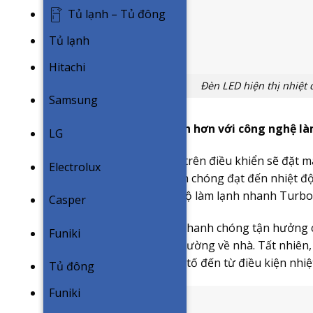
Tủ lạnh – Tủ đông
Tủ lạnh
Hitachi
Đèn LED hiện thị nhiệt
Samsung
Giải tỏa cơn nóng nhanh hơn với công nghệ l
LG
Khi kích hoạt chế độ này trên điều khiển sẽ đặt 
Electrolux
Casper SH-12FS32
nhanh chóng đạt đến nhiệt độ 
muốn khi kích hoạt chế độ làm lạnh nhanh Turbo
Casper
Chế độ Turbo giúp bạn nhanh chóng tận hưởng c
Funiki
gian di chuyển từ ngoài đường về nhà. Tất nhiên,
phụ thuộc vào nhiều yếu tố đến từ điều kiện nhiệ
Tủ đông
Funiki