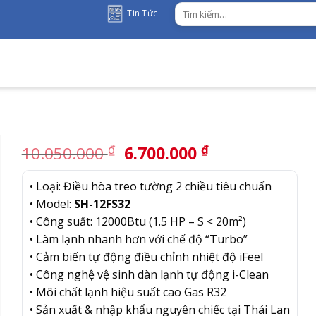
Tìm
Tin Tức
kiếm:
Giá
Giá
₫
₫
10.050.000
6.700.000
gốc
hiện
là:
tại
• Loại: Điều hòa treo tường 2 chiều tiêu chuẩn
10.050.000 ₫.
là:
• Model:
SH-12FS32
6.700.000 ₫.
• Công suất: 12000Btu (1.5 HP – S < 20m²)
• Làm lạnh nhanh hơn với chế độ “Turbo”
• Cảm biến tự động điều chỉnh nhiệt độ iFeel
• Công nghệ vệ sinh dàn lạnh tự động i-Clean
• Môi chất lạnh hiệu suất cao Gas R32
• Sản xuất & nhập khẩu nguyên chiếc tại Thái Lan