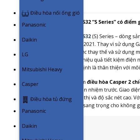
Điều hòa nối ống gió
Điều hòa Casper SH-12FS32 “S Series” có điểm g
Panasonic
Điều hòa Casper SH-12FS32
(S) Series – dòng sả
Daikin
định nghĩa lại trong năm 2021. Thay vì sử dụng 
suất năng lượng bằng việc thay thế và sử dụng mô
LG
nhất hiện nay mang đến hiệu quả tiết kiệm điện n
Gas R32 còn được nhân định là thân thiện với môi
Mitsubishi Heavy
Thiết kế của các sản phẩm
điều hòa Casper 2 ch
Casper
càng hơn so với model tiền nhiệm trước. Giao d
chắn mang đến tính hiển thị và độ sắc nét cao. Vớ
Điều hòa tủ đứng
nổi bật thêm vẻ hiện đại, sang trọng cho không 
Panasonic
Daikin