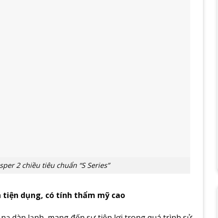
er 2 chiều tiêu chuẩn “S Series”
h tiện dụng, có tính thẩm mỹ cao
 nạ dàn lạnh, mang đến sự tiện lợi trong quá trình sử