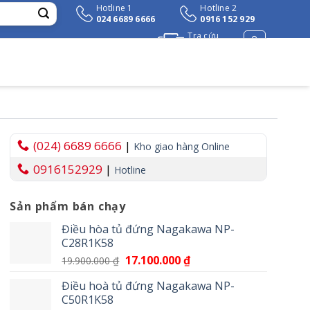
Hotline 1
Hotline 2
024 6689 6666
0916 152 929
Tra cứu
đơn hàng
(024) 6689 6666
|
Kho giao hàng Online
0916152929
|
Hotline
Sản phẩm bán chạy
Điều hòa tủ đứng Nagakawa NP-
C28R1K58
Giá
17.100.000
₫
Giá
19.900.000
₫
gốc
hiện
Điều hoà tủ đứng Nagakawa NP-
là:
tại
C50R1K58
19.900.000 ₫.
là: