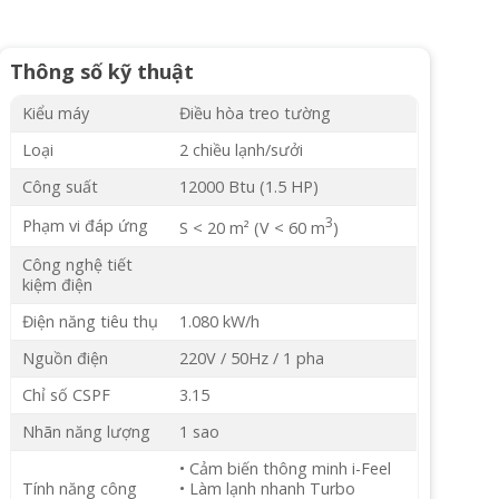
Thông số kỹ thuật
Kiểu máy
Điều hòa treo tường
Loại
2 chiều lạnh/sưởi
Công suất
12000 Btu (1.5 HP)
3
Phạm vi đáp ứng
S < 20 m² (V < 60 m
)
Công nghệ tiết
kiệm điện
Điện năng tiêu thụ
1.080 kW/h
Nguồn điện
220V / 50Hz / 1 pha
Chỉ số CSPF
3.15
Nhãn năng lượng
1 sao
• Cảm biến thông minh i-Feel
Tính năng công
• Làm lạnh nhanh Turbo