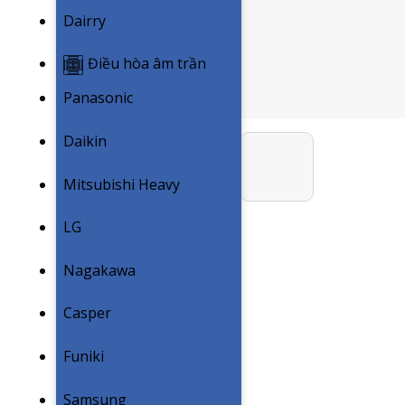
Dairry
Điều hòa âm trần
Panasonic
Daikin
Mitsubishi Heavy
LG
Nagakawa
Casper
Funiki
Samsung