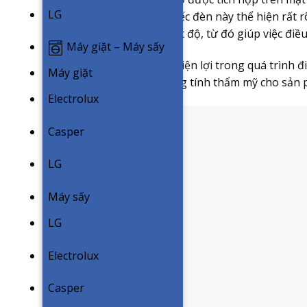
LG
dụng. Công dụng của chiếc đèn này thể hiện rất 
dàng quan sát được nhiệt độ, từ đó giúp việc điều
Máy giặt – Máy sấy
Không chỉ mang đến sự tiện lợi trong quá trình đ
Máy giặt
trò tạo điểm nhấn và tăng tính thẩm mỹ cho sản
Electrolux
Casper
LG
Máy sấy
LG
Electrolux
Casper