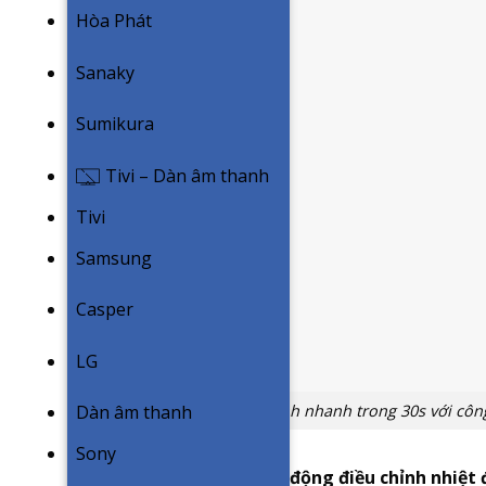
Hòa Phát
Sanaky
Sumikura
Tivi – Dàn âm thanh
Tivi
Samsung
Casper
LG
Làm lạnh nhanh trong 30s với côn
Dàn âm thanh
Sony
Công nghệ cảm biển tự động điều chỉnh nhiệt 