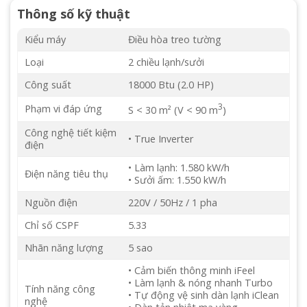
Thông số kỹ thuật
Kiểu máy
Điều hòa treo tường
Loại
2 chiều lạnh/sưởi
Công suất
18000 Btu (2.0 HP)
3
Phạm vi đáp ứng
S < 30 m² (V < 90 m
)
Công nghệ tiết kiệm
• True Inverter
điện
• Làm lạnh: 1.580 kW/h
Điện năng tiêu thụ
• Sưởi ấm: 1.550 kW/h
Nguồn điện
220V / 50Hz / 1 pha
Chỉ số CSPF
5.33
Nhãn năng lượng
5 sao
• Cảm biến thông minh iFeel
• Làm lạnh & nóng nhanh Turbo
Tính năng công
• Tự động vệ sinh dàn lạnh iClean
nghệ