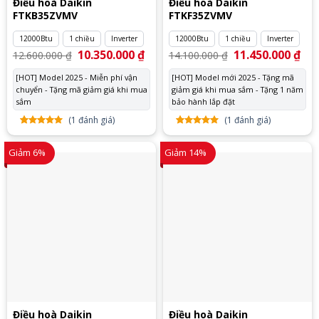
Điều hoà Daikin
Điều hoà Daikin
FTKB35ZVMV
FTKF35ZVMV
12000Btu
1 chiều
Inverter
12000Btu
1 chiều
Inverter
Giá
10.350.000
₫
Giá
Giá
11.450.000
₫
Giá
12.600.000
₫
14.100.000
₫
gốc
hiện
gốc
hiệ
là:
tại
là:
tại
[HOT] Model 2025 - Miễn phí vận
[HOT] Model mới 2025 - Tặng mã
12.600.000 ₫.
là:
14.100.000 ₫.
là:
chuyển - Tặng mã giảm giá khi mua
10.350.000 ₫.
giảm giá khi mua sắm - Tặng 1 năm
11.
sắm
bảo hành lắp đặt
(
1
đánh giá)
(
1
đánh giá)
5.00
1
trên
5.00
1
trên
5 dựa
5 dựa
Giảm 6%
Giảm 14%
trên
đánh
trên
đánh
giá
giá
Điều hoà Daikin
Điều hoà Daikin