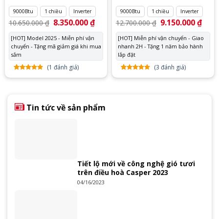
9000Btu
1 chiều
Inverter
9000Btu
1 chiều
Inverter
Giá
8.350.000
₫
Giá
Giá
9.150.000
₫
Giá
10.650.000
₫
12.700.000
₫
gốc
hiện
gốc
hiện
là:
tại
là:
tại
[HOT] Model 2025 - Miễn phí vận
[HOT] Miễn phí vận chuyển - Giao
10.650.000 ₫.
là:
12.700.000 ₫.
là:
chuyển - Tặng mã giảm giá khi mua
8.350.000 ₫.
nhanh 2H - Tặng 1 năm bảo hành
9.150
sắm
lắp đặt
(
1
đánh giá)
(
3
đánh giá)
5.00
1
trên
5.00
3
trên
5 dựa
5 dựa
trên
đánh
trên
đánh
giá
giá
Tin tức về sản phẩm
Tiết lộ mới về công nghệ gió tươi
trên điều hoà Casper 2023
04/16/2023