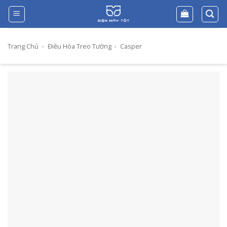
Skip
to
content
Trang Chủ
›
Điều Hòa Treo Tường
›
Casper