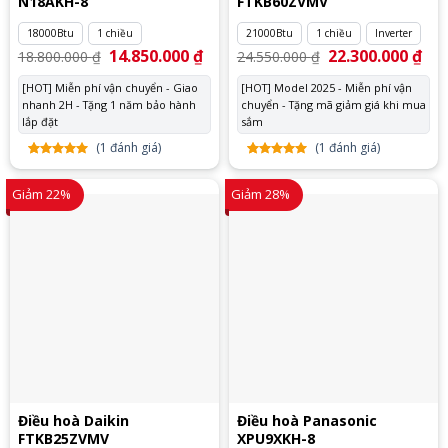
N18AKH-8
FTKB60ZVMV
18000Btu
1 chiều
21000Btu
1 chiều
Inverter
Giá
14.850.000
₫
Giá
Giá
22.300.000
₫
Giá
18.800.000
₫
24.550.000
₫
gốc
hiện
gốc
hiệ
là:
tại
là:
tại
[HOT] Miễn phí vận chuyển - Giao
[HOT] Model 2025 - Miễn phí vận
18.800.000 ₫.
là:
24.550.000 ₫.
là:
nhanh 2H - Tặng 1 năm bảo hành
14.850.000 ₫.
chuyển - Tặng mã giảm giá khi mua
22.
lắp đặt
sắm
(
1
đánh giá)
(
1
đánh giá)
5.00
1
trên
5.00
1
trên
5 dựa
5 dựa
Giảm 22%
Giảm 28%
trên
đánh
trên
đánh
giá
giá
Điều hoà Daikin
Điều hoà Panasonic
FTKB25ZVMV
XPU9XKH-8