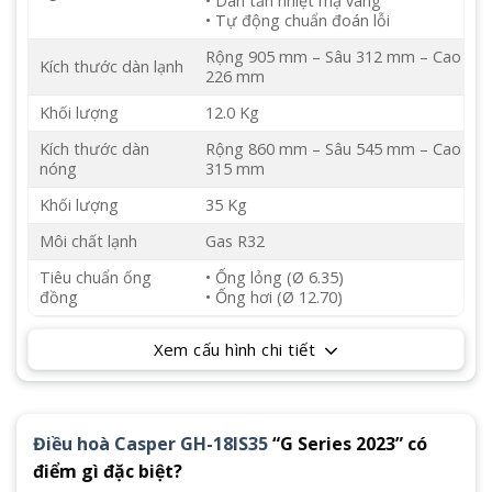
• Dàn tản nhiệt mạ vàng
• Tự động chuẩn đoán lỗi
Rộng 905 mm – Sâu 312 mm – Cao
Kích thước dàn lạnh
226 mm
Khối lượng
12.0 Kg
Kích thước dàn
Rộng 860 mm – Sâu 545 mm – Cao
nóng
315 mm
Khối lượng
35 Kg
Môi chất lạnh
Gas R32
Tiêu chuẩn ống
• Ống lỏng (Ø 6.35)
đồng
• Ống hơi (Ø 12.70)
Xem cấu hình chi tiết
Điều hoà Casper GH-18IS35
“G Series 2023” có
điểm gì đặc biệt?