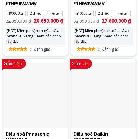
FTHF50VAVMV
FTHF60VAVMV
18000Btu
2 chiều
Inverter
21000Btu
2 chiều
Inverter
Giá
20.650.000
₫
Giá
Giá
27.600.000
₫
Giá
22.050.000
₫
32.050.000
₫
gốc
hiện
gốc
hiệ
là:
tại
là:
tại
[HOT] Miễn phí vận chuyển - Giao
[HOT] Miễn phí vận chuyển - Giao
22.050.000 ₫.
là:
32.050.000 ₫.
là:
nhanh 2H - Tặng 1 năm bảo hành
20.650.000 ₫.
nhanh 2H - Tặng 1 năm bảo hành
27.
lắp đặt
lắp đặt
(
1
đánh giá)
(
1
đánh giá)
5.00
1
trên
5.00
1
trên
5 dựa
5 dựa
Giảm 21%
Giảm 9%
trên
đánh
trên
đánh
giá
giá
Điều hoà Panasonic
Điều hoà Daikin