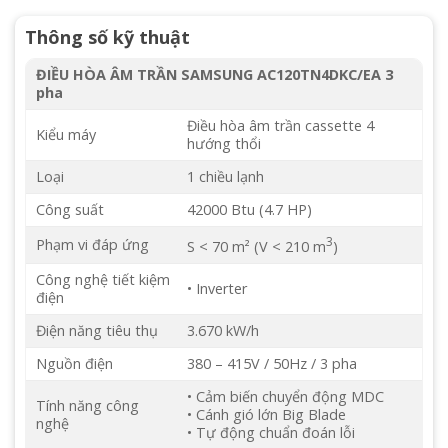
Thông số kỹ thuật
ĐIỀU HÒA ÂM TRẦN SAMSUNG AC120TN4DKC/EA 3
pha
Điều hòa âm trần cassette 4
Kiểu máy
hướng thổi
Loại
1 chiều lạnh
Công suất
42000 Btu (4.7 HP)
3
Phạm vi đáp ứng
S < 70 m² (V < 210 m
)
Công nghệ tiết kiệm
• Inverter
điện
Điện năng tiêu thụ
3.670 kW/h
Nguồn điện
380 – 415V / 50Hz / 3 pha
• Cảm biến chuyển động MDC
Tính năng công
• Cánh gió lớn Big Blade
nghệ
• Tự động chuẩn đoán lỗi