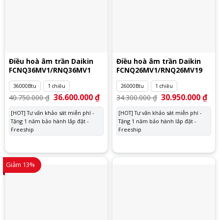
Điều hoà âm trần Daikin
Điều hoà âm trần Daikin
FCNQ36MV1/RNQ36MV1
FCNQ26MV1/RNQ26MV19
36000Btu
1 chiều
26000Btu
1 chiều
Giá
36.600.000
₫
Giá
Giá
30.950.000
₫
Giá
40.750.000
₫
34.300.000
₫
gốc
hiện
gốc
hiệ
là:
tại
là:
tại
[HOT] Tư vấn khảo sát miễn phí -
[HOT] Tư vấn khảo sát miễn phí -
40.750.000 ₫.
là:
34.300.000 ₫.
là:
Tặng 1 năm bảo hành lắp đặt -
36.600.000 ₫.
Tặng 1 năm bảo hành lắp đặt -
30.
Freeship
Freeship
Giảm 13%