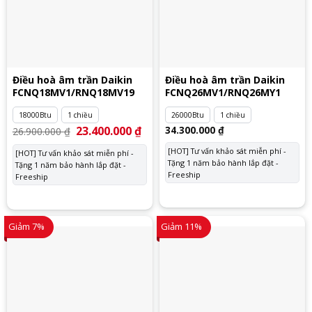
Điều hoà âm trần Daikin
Điều hoà âm trần Daikin
FCNQ18MV1/RNQ18MV19
FCNQ26MV1/RNQ26MY1
18000Btu
1 chiều
26000Btu
1 chiều
Giá
23.400.000
₫
Giá
34.300.000
₫
26.900.000
₫
gốc
hiện
là:
tại
[HOT] Tư vấn khảo sát miễn phí -
[HOT] Tư vấn khảo sát miễn phí -
26.900.000 ₫.
là:
Tặng 1 năm bảo hành lắp đặt -
Tặng 1 năm bảo hành lắp đặt -
23.400.000 ₫.
Freeship
Freeship
Giảm 7%
Giảm 11%