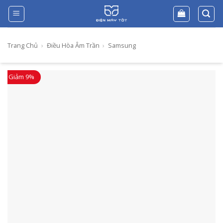
Skip
to
content
Trang Chủ
›
Điều Hòa Âm Trần
›
Samsung
Giảm 9%