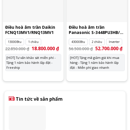
Điều hoà âm trần Daikin
Điều hoà âm trần
FCNQ13MV1/RNQ13MV1
Panasonic S-3448PU3HB/U-
43PZ3H8
13000Btu
1 chiều
43000Btu
2 chiều
Inverter
Giá
18.800.000
₫
Giá
Giá
52.700.000
₫
Giá
22.850.000
₫
56.500.000
₫
gốc
hiện
gốc
hiệ
là:
tại
là:
tại
[HOT] Tư vấn khảo sát miễn phí -
[HOT] Tặng mã giảm giá khi mua
22.850.000 ₫.
là:
56.500.000 ₫.
là:
Tặng 1 năm bảo hành lắp đặt -
18.800.000 ₫.
hàng - Tặng 1 năm bảo hành lắp
52.
Freeship
đặt - Miễn phí giao nhanh
Tin tức về sản phẩm