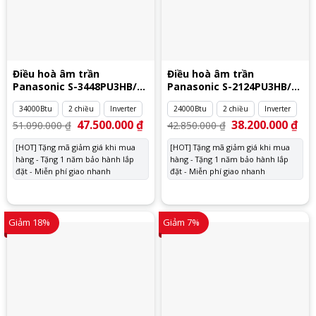
Điều hoà âm trần
Điều hoà âm trần
Panasonic S-3448PU3HB/U-
Panasonic S-2124PU3HB/U-
34PZ3H5
24PZ3H5
34000Btu
2 chiều
Inverter
24000Btu
2 chiều
Inverter
Giá
47.500.000
₫
Giá
Giá
38.200.000
₫
Giá
51.090.000
₫
42.850.000
₫
gốc
hiện
gốc
hiệ
là:
tại
là:
tại
[HOT] Tặng mã giảm giá khi mua
[HOT] Tặng mã giảm giá khi mua
51.090.000 ₫.
là:
42.850.000 ₫.
là:
hàng - Tặng 1 năm bảo hành lắp
47.500.000 ₫.
hàng - Tặng 1 năm bảo hành lắp
38.
đặt - Miễn phí giao nhanh
đặt - Miễn phí giao nhanh
Giảm 18%
Giảm 7%