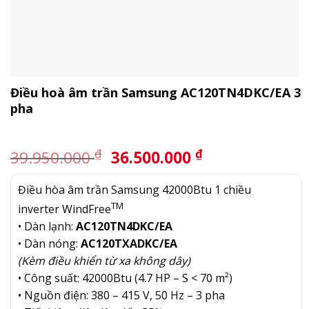
Điều hoà âm trần Samsung AC120TN4DKC/EA 3
pha
Giá
Giá
₫
₫
39.950.000
36.500.000
gốc
hiện
là:
tại
Điều hòa âm trần Samsung 42000Btu 1 chiều
39.950.000 ₫.
là:
TM
inverter WindFree
36.500.000 ₫.
• Dàn lạnh:
AC120TN4DKC/EA
• Dàn nóng:
AC120TXADKC/EA
(Kèm điều khiển từ xa không dây)
• Công suất: 42000Btu (4.7 HP – S < 70 m²)
• Nguồn điện: 380 – 415 V, 50 Hz – 3 pha