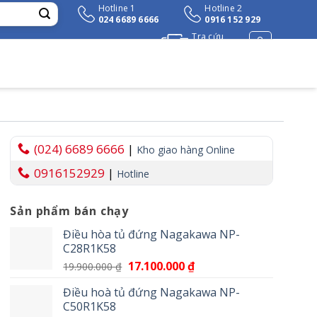
Hotline 1
Hotline 2
024 6689 6666
0916 152 929
Tra cứu
đơn hàng
(024) 6689 6666
|
Kho giao hàng Online
0916152929
|
Hotline
Sản phẩm bán chạy
₫.
Điều hòa tủ đứng Nagakawa NP-
C28R1K58
Giá
17.100.000
₫
Giá
19.900.000
₫
gốc
hiện
Điều hoà tủ đứng Nagakawa NP-
là:
tại
C50R1K58
19.900.000 ₫.
là: