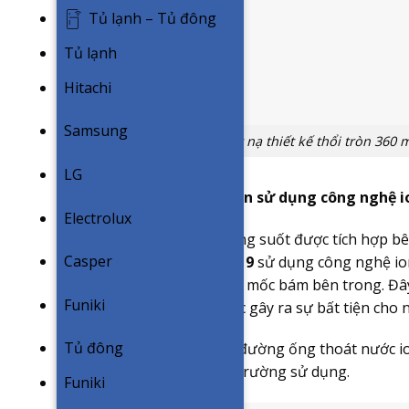
Tủ lạnh – Tủ đông
Tủ lạnh
Hitachi
Samsung
Mặt nạ thiết kế thổi tròn 360
LG
Máng nước kháng khuẩn sử dụng công nghệ i
Electrolux
Đầu nối ống nước xả trong suốt được tích hợp b
Casper
FCNQ21MV1/RNQ21MV19
sử dụng công nghệ ion
chất nhờn, vi khuẩn, nấm mốc bám bên trong. Đây
Funiki
làm tắc nghẽn mạch nước gây ra sự bất tiện cho 
Tủ đông
Tuổi thọ trung bình của đường ống thoát nước i
thuộc vào điều kiện môi trường sử dụng.
Funiki