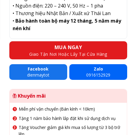
• Nguồn điện: 220 – 240 V, 50 Hz – 1 pha
• Thương hiệu Nhật Bản / Xuất xứ Thái Lan
•
Bảo hành toàn bộ máy 12 tháng, 5 năm máy
nén khí
MUA NGAY
Giao Tận Nơi Hoặc Lấy Tại Cửa Hàng
Facebook
Zalo
dienmaytot
0916152929
Khuyến mãi
Miễn phí vận chuyển (Bán kính < 10km)
Tặng 1 năm bảo hành lắp đặt khi sử dụng dịch vụ
Tặng Voucher giảm giá khi mua số lượng từ 3 bộ trở
lên