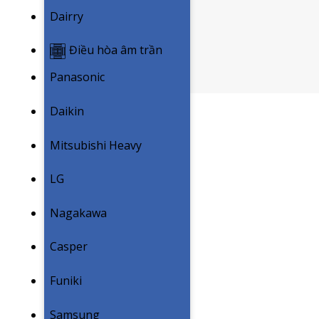
Dairry
Điều hòa âm trần
Panasonic
Daikin
Mitsubishi Heavy
LG
Nagakawa
Casper
Funiki
Samsung