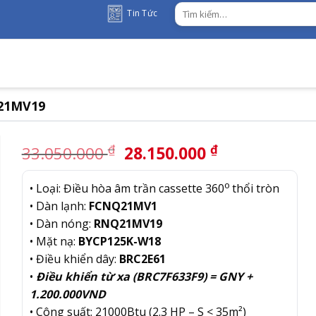
Tìm
Tin Tức
kiếm:
Q21MV19
Giá
Giá
₫
₫
33.050.000
28.150.000
gốc
hiện
là:
tại
o
• Loại: Điều hòa âm trần cassette 360
thổi tròn
33.050.000 ₫.
là:
• Dàn lạnh:
FCNQ21MV1
28.150.000 
• Dàn nóng:
RNQ21MV19
• Mặt nạ:
BYCP125K-W18
• Điều khiển dây:
BRC2E61
•
Điều khiển từ xa (BRC7F633F9) = GNY +
1.200.000VND
• Công suất: 21000Btu (2.3 HP – S < 35m²)