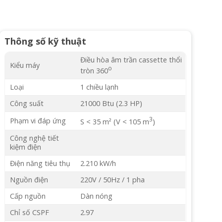
Thông số kỹ thuật
Điều hòa âm trần cassette thổi
Kiểu máy
o
tròn 360
Loại
1 chiều lạnh
Công suất
21000 Btu (2.3 HP)
3
Phạm vi đáp ứng
S < 35 m² (V < 105 m
)
Công nghệ tiết
kiệm điện
Điện năng tiêu thụ
2.210 kW/h
Nguồn điện
220V / 50Hz / 1 pha
Cấp nguồn
Dàn nóng
Chỉ số CSPF
2.97