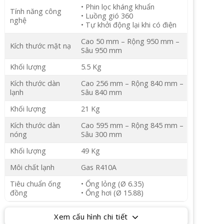
• Phin lọc kháng khuẩn
Tính năng công
• Luồng gió 360
nghệ
• Tự khởi động lại khi có điện
Cao 50 mm – Rộng 950 mm –
Kích thước mặt nạ
Sâu 950 mm
Khối lượng
5.5 Kg
Kích thước dàn
Cao 256 mm – Rộng 840 mm –
lạnh
Sâu 840 mm
Khối lượng
21 Kg
Kích thước dàn
Cao 595 mm – Rộng 845 mm –
nóng
Sâu 300 mm
Khối lượng
49 Kg
Môi chất lạnh
Gas R410A
Tiêu chuẩn ống
• Ống lỏng (Ø 6.35)
đồng
• Ống hơi (Ø 15.88)
Xem cấu hình chi tiết