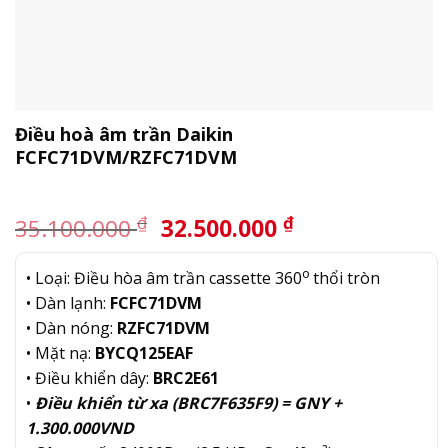
Điều hoà âm trần Daikin
FCFC71DVM/RZFC71DVM
Giá
Giá
₫
₫
35.100.000
32.500.000
gốc
hiện
là:
tại
o
• Loại: Điều hòa âm trần cassette 360
thổi tròn
35.100.000 ₫.
là:
• Dàn lạnh:
FCFC71DVM
32.500.000 ₫.
• Dàn nóng:
RZFC71DVM
• Mặt nạ:
BYCQ125EAF
• Điều khiển dây:
BRC2E61
•
Điều khiển từ xa (BRC7F635F9) = GNY +
1.300.000VND