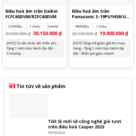
Điều hoà âm trần Daikin
Điều hoà âm trần
FCFC60DVM/RZFC60DVM
Panasonic S-19PU1H5B/U-
19PN1H5
21000Btu
1 chiều
Inverter
18000Btu
1 chiều
Giá
30.150.000
₫
Giá
Giá
19.000.000
₫
Giá
33.550.000
₫
22.150.000
₫
gốc
hiện
gốc
hiệ
là:
tại
là:
tại
[HOT] Tư vấn khảo sát miễn phí -
[HOT] Tặng mã giảm giá khi mua
33.550.000 ₫.
là:
22.150.000 ₫.
là:
Tặng 1 năm bảo hành lắp đặt -
30.150.000 ₫.
hàng - Tặng 1 năm bảo hành lắp
19.
Freeship
đặt - Miễn phí giao nhanh
Tin tức về sản phẩm
Tiết lộ mới về công nghệ gió tươi
trên điều hoà Casper 2023
04/16/2023