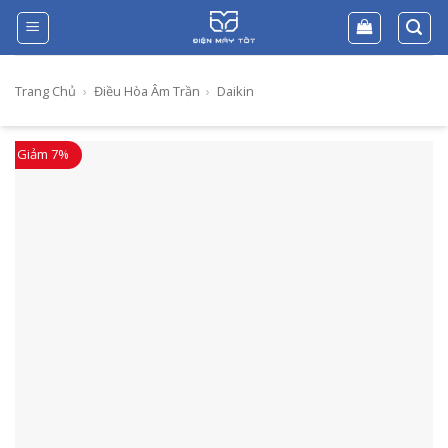
Skip
to
content
Trang Chủ
›
Điều Hòa Âm Trần
›
Daikin
Giảm 7%