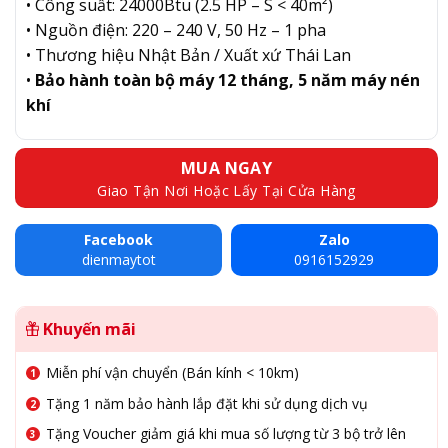
• Công suất: 24000Btu (2.5 HP – S < 40m²)
• Nguồn điện: 220 – 240 V, 50 Hz – 1 pha
• Thương hiệu Nhật Bản / Xuất xứ Thái Lan
•
Bảo hành toàn bộ máy 12 tháng, 5 năm máy nén
khí
MUA NGAY
Giao Tận Nơi Hoặc Lấy Tại Cửa Hàng
Facebook
Zalo
dienmaytot
0916152929
Khuyến mãi
Miễn phí vận chuyển (Bán kính < 10km)
Tặng 1 năm bảo hành lắp đặt khi sử dụng dịch vụ
Tặng Voucher giảm giá khi mua số lượng từ 3 bộ trở lên