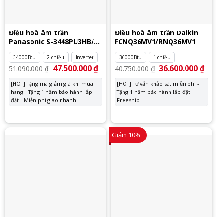
Điều hoà âm trần
Điều hoà âm trần Daikin
Panasonic S-3448PU3HB/U-
FCNQ36MV1/RNQ36MV1
34PZ3H5
34000Btu
2 chiều
Inverter
36000Btu
1 chiều
Giá
47.500.000
₫
Giá
Giá
36.600.000
₫
Giá
51.090.000
₫
40.750.000
₫
gốc
hiện
gốc
hiệ
là:
tại
là:
tại
[HOT] Tặng mã giảm giá khi mua
[HOT] Tư vấn khảo sát miễn phí -
51.090.000 ₫.
là:
40.750.000 ₫.
là:
hàng - Tặng 1 năm bảo hành lắp
47.500.000 ₫.
Tặng 1 năm bảo hành lắp đặt -
36.
đặt - Miễn phí giao nhanh
Freeship
Giảm 10%