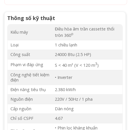
Thông số kỹ thuật
Điều hòa âm trần cassette thổi
Kiểu máy
o
tròn 360
Loại
1 chiều lạnh
Công suất
24000 Btu (2.5 HP)
3
Phạm vi đáp ứng
S < 40 m² (V < 120 m
)
Công nghệ tiết kiệm
• Inverter
điện
Điện năng tiêu thụ
2.380 kW/h
Nguồn điện
220V / 50Hz / 1 pha
Cấp nguồn
Dàn nóng
Chỉ số CSPF
4.67
• Phin lọc kháng khuẩn