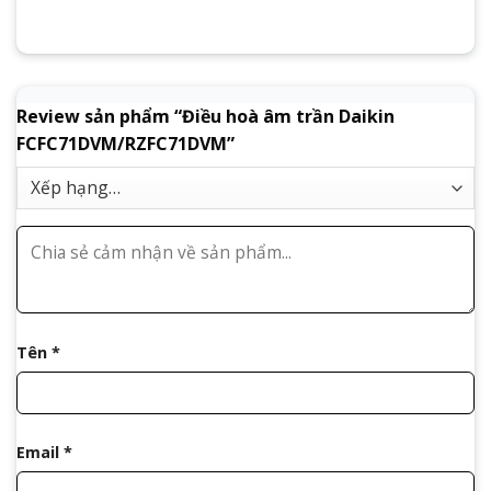
Review sản phẩm “Điều hoà âm trần Daikin
FCFC71DVM/RZFC71DVM”
Tên
*
Email
*