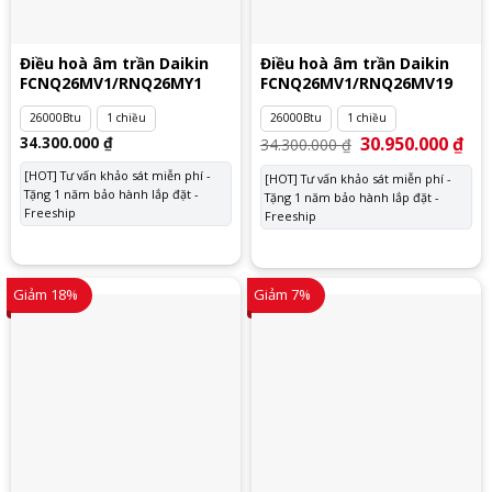
Điều hoà âm trần Daikin
Điều hoà âm trần Daikin
FCNQ26MV1/RNQ26MY1
FCNQ26MV1/RNQ26MV19
26000Btu
1 chiều
26000Btu
1 chiều
34.300.000
₫
Giá
30.950.000
₫
Giá
34.300.000
₫
gốc
hiệ
là:
tại
[HOT] Tư vấn khảo sát miễn phí -
[HOT] Tư vấn khảo sát miễn phí -
34.300.000 ₫.
là:
Tặng 1 năm bảo hành lắp đặt -
Tặng 1 năm bảo hành lắp đặt -
30.
Freeship
Freeship
Giảm 18%
Giảm 7%