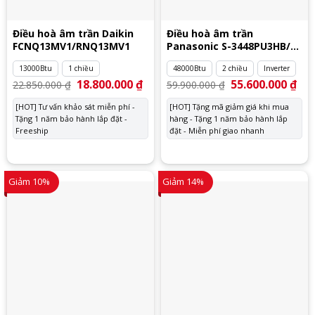
Điều hoà âm trần Daikin
Điều hoà âm trần
FCNQ13MV1/RNQ13MV1
Panasonic S-3448PU3HB/U-
48PZ3H5
13000Btu
1 chiều
48000Btu
2 chiều
Inverter
Giá
18.800.000
₫
Giá
Giá
55.600.000
₫
Giá
22.850.000
₫
59.900.000
₫
gốc
hiện
gốc
hiệ
là:
tại
là:
tại
[HOT] Tư vấn khảo sát miễn phí -
[HOT] Tặng mã giảm giá khi mua
22.850.000 ₫.
là:
59.900.000 ₫.
là:
Tặng 1 năm bảo hành lắp đặt -
18.800.000 ₫.
hàng - Tặng 1 năm bảo hành lắp
55.
Freeship
đặt - Miễn phí giao nhanh
Giảm 10%
Giảm 14%