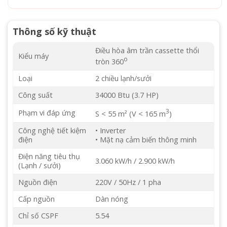
Thông số kỹ thuật
Điều hòa âm trần cassette thổi
Kiểu máy
o
tròn 360
Loại
2 chiều lạnh/sưởi
Công suất
34000 Btu (3.7 HP)
3
Phạm vi đáp ứng
S < 55 m² (V < 165 m
)
Công nghệ tiết kiệm
• Inverter
điện
• Mặt nạ cảm biến thông minh
Điện năng tiêu thụ
3.060 kW/h / 2.900 kW/h
(Lạnh / sưởi)
Nguồn điện
220V / 50Hz / 1 pha
Cấp nguồn
Dàn nóng
Chỉ số CSPF
5.54