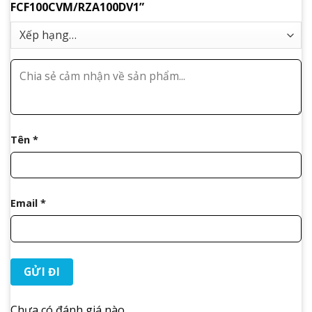
FCF100CVM/RZA100DV1”
Tên
*
Email
*
Chưa có đánh giá nào.