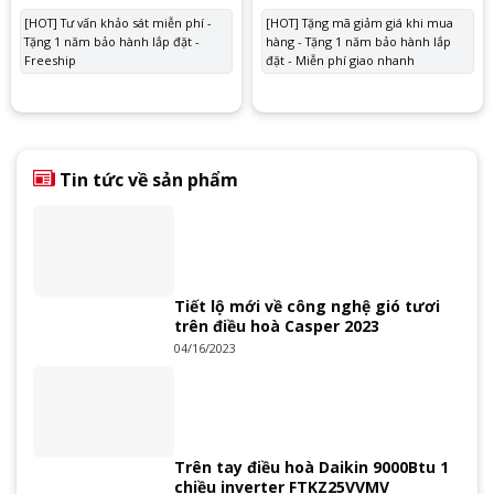
gốc
hiện
gốc
hiệ
là:
tại
là:
tại
[HOT] Tư vấn khảo sát miễn phí -
[HOT] Tặng mã giảm giá khi mua
33.050.000 ₫.
là:
59.900.000 ₫.
là:
Tặng 1 năm bảo hành lắp đặt -
28.150.000 ₫.
hàng - Tặng 1 năm bảo hành lắp
55.
Freeship
đặt - Miễn phí giao nhanh
Tin tức về sản phẩm
Tiết lộ mới về công nghệ gió tươi
trên điều hoà Casper 2023
04/16/2023
Trên tay điều hoà Daikin 9000Btu 1
chiều inverter FTKZ25VVMV