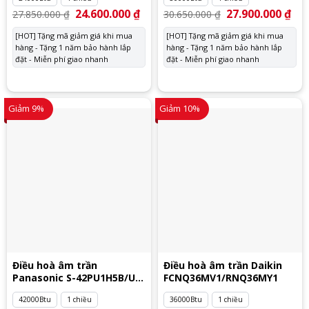
Giá
24.600.000
₫
Giá
Giá
27.900.000
₫
Giá
27.850.000
₫
30.650.000
₫
gốc
hiện
gốc
hiệ
là:
tại
là:
tại
[HOT] Tặng mã giảm giá khi mua
[HOT] Tặng mã giảm giá khi mua
27.850.000 ₫.
là:
30.650.000 ₫.
là:
hàng - Tặng 1 năm bảo hành lắp
24.600.000 ₫.
hàng - Tặng 1 năm bảo hành lắp
27.
đặt - Miễn phí giao nhanh
đặt - Miễn phí giao nhanh
Giảm 9%
Giảm 10%
Điều hoà âm trần
Điều hoà âm trần Daikin
Panasonic S-42PU1H5B/U-
FCNQ36MV1/RNQ36MY1
42PN1H8
42000Btu
1 chiều
36000Btu
1 chiều