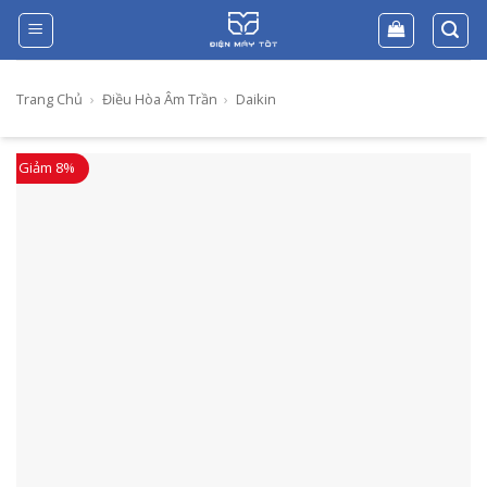
Skip
to
content
Trang Chủ
›
Điều Hòa Âm Trần
›
Daikin
Giảm 8%