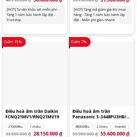
gốc
hiện
gốc
hiệ
là:
tại
là:
tại
[HOT] Tư vấn khảo sát miễn phí -
[HOT] Tặng mã giảm giá khi mua
40.750.000 ₫.
là:
35.150.000 ₫.
là:
Tặng 1 năm bảo hành lắp đặt -
36.600.000 ₫.
hàng - Tặng 1 năm bảo hành lắp
31.
Freeship
đặt - Miễn phí giao nhanh
Giảm 15%
Giảm 7%
Điều hoà âm trần Daikin
Điều hoà âm trần
FCNQ21MV1/RNQ21MV19
Panasonic S-3448PU3HB/U-
48PZ3H5
21000Btu
1 chiều
48000Btu
2 chiều
Inverter
Giá
28.150.000
₫
Giá
Giá
55.600.000
₫
Giá
33.050.000
₫
59.900.000
₫