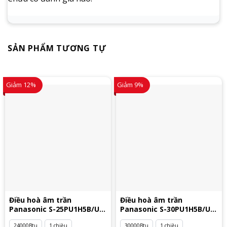
SẢN PHẨM TƯƠNG TỰ
Giảm 12%
Giảm 9%
Điều hoà âm trần
Điều hoà âm trần
Panasonic S-25PU1H5B/U-
Panasonic S-30PU1H5B/U-
25PN1H5
30PN1H5
24000Btu
1 chiều
30000Btu
1 chiều