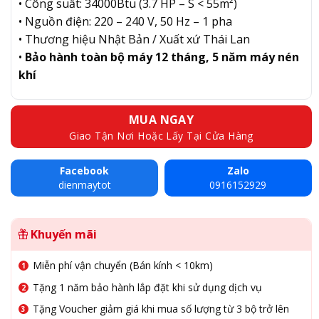
• Công suất: 34000Btu (3.7 HP – S < 55m²)
• Nguồn điện: 220 – 240 V, 50 Hz – 1 pha
• Thương hiệu Nhật Bản / Xuất xứ Thái Lan
•
Bảo hành toàn bộ máy 12 tháng, 5 năm máy nén
khí
MUA NGAY
Giao Tận Nơi Hoặc Lấy Tại Cửa Hàng
Facebook
Zalo
dienmaytot
0916152929
Khuyến mãi
Miễn phí vận chuyển (Bán kính < 10km)
Tặng 1 năm bảo hành lắp đặt khi sử dụng dịch vụ
Tặng Voucher giảm giá khi mua số lượng từ 3 bộ trở lên