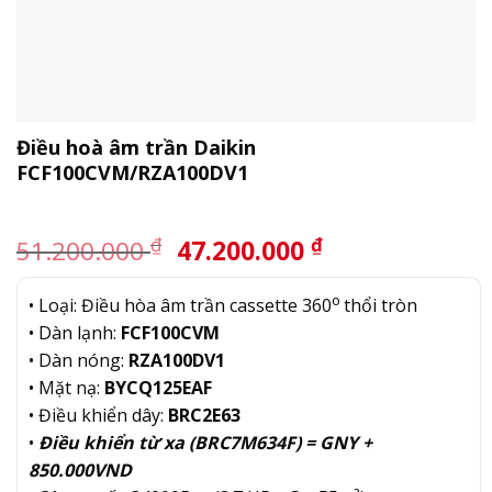
Điều hoà âm trần Daikin
FCF100CVM/RZA100DV1
Giá
Giá
₫
₫
51.200.000
47.200.000
gốc
hiện
là:
tại
o
• Loại: Điều hòa âm trần cassette 360
thổi tròn
51.200.000 ₫.
là:
• Dàn lạnh:
FCF100CVM
47.200.000 ₫.
• Dàn nóng:
RZA100DV1
• Mặt nạ:
BYCQ125EAF
• Điều khiển dây:
BRC2E63
•
Điều khiển từ xa (BRC7M634F) = GNY +
850.000VND