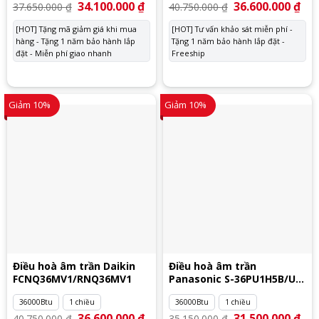
Giá
34.100.000
₫
Giá
Giá
36.600.000
₫
Giá
37.650.000
₫
40.750.000
₫
gốc
hiện
gốc
hiệ
là:
tại
là:
tại
[HOT] Tặng mã giảm giá khi mua
[HOT] Tư vấn khảo sát miễn phí -
37.650.000 ₫.
là:
40.750.000 ₫.
là:
hàng - Tặng 1 năm bảo hành lắp
34.100.000 ₫.
Tặng 1 năm bảo hành lắp đặt -
36.
đặt - Miễn phí giao nhanh
Freeship
Giảm 10%
Giảm 10%
Điều hoà âm trần Daikin
Điều hoà âm trần
FCNQ36MV1/RNQ36MV1
Panasonic S-36PU1H5B/U-
36PN1H8
36000Btu
1 chiều
36000Btu
1 chiều
Giá
36.600.000
₫
Giá
Giá
31.500.000
₫
Giá
40.750.000
₫
35.150.000
₫