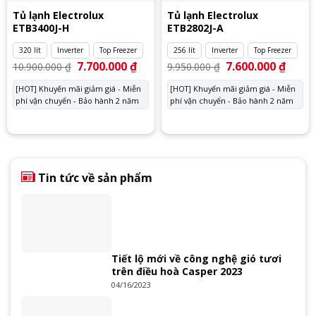
Tủ lạnh Electrolux
Tủ lạnh Electrolux
ETB3400J-H
ETB2802J-A
320 lít
Inverter
Top Freezer
256 lít
Inverter
Top Freezer
Giá
7.700.000
₫
Giá
Giá
7.600.000
₫
Giá
10.900.000
₫
9.950.000
₫
gốc
hiện
gốc
hiện
là:
tại
là:
tại
[HOT] Khuyến mãi giảm giá - Miễn
[HOT] Khuyến mãi giảm giá - Miễn
10.900.000 ₫.
là:
9.950.000 ₫.
là:
phí vận chuyển - Bảo hành 2 năm
7.700.000 ₫.
phí vận chuyển - Bảo hành 2 năm
7.600.
Tin tức về sản phẩm
Tiết lộ mới về công nghệ gió tươi
trên điều hoà Casper 2023
04/16/2023