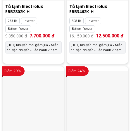
Tủ lạnh Electrolux
Tủ lạnh Electrolux
EBB2802K-H
EBB3462K-H
253 lít
Inverter
308 lít
Inverter
Bottom Freezer
Bottom Freezer
Giá
7.700.000
₫
Giá
Giá
12.500.000
₫
Giá
9.850.000
₫
16.150.000
₫
gốc
hiện
gốc
hiệ
là:
tại
là:
tại
[HOT] Khuyến mãi giảm giá - Miễn
[HOT] Khuyến mãi giảm giá - Miễn
9.850.000 ₫.
là:
16.150.000 ₫.
là:
phí vận chuyển - Bảo hành 2 năm
7.700.000 ₫.
phí vận chuyển - Bảo hành 2 năm
12.
Giảm 29%
Giảm 24%