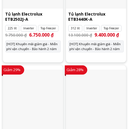
Tủ lạnh Electrolux
Tủ lạnh Electrolux
ETB2502J-A
ETB3440K-A
225 lít
Inverter
Top Freezer
312 lít
Inverter
Top Freezer
Giá
6.750.000
₫
Giá
Giá
9.400.000
₫
Giá
9.750.000
₫
13.100.000
₫
gốc
hiện
gốc
hiện
là:
tại
là:
tại
[HOT] Khuyến mãi giảm giá - Miễn
[HOT] Khuyến mãi giảm giá - Miễn
9.750.000 ₫.
là:
13.100.000 ₫.
là:
phí vận chuyển - Bảo hành 2 năm
6.750.000 ₫.
phí vận chuyển - Bảo hành 2 năm
9.400
Giảm 29%
Giảm 28%