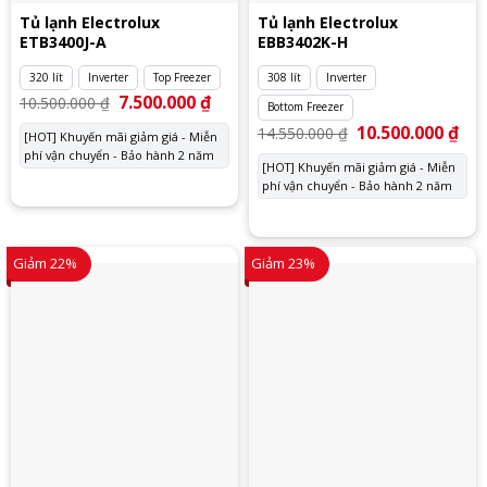
Tủ lạnh Electrolux
Tủ lạnh Electrolux
ETB3400J-A
EBB3402K-H
320 lít
Inverter
Top Freezer
308 lít
Inverter
Giá
7.500.000
₫
Giá
10.500.000
₫
Bottom Freezer
gốc
hiện
là:
tại
Giá
10.500.000
₫
Giá
14.550.000
₫
[HOT] Khuyến mãi giảm giá - Miễn
10.500.000 ₫.
là:
gốc
hiệ
phí vận chuyển - Bảo hành 2 năm
7.500.000 ₫.
là:
tại
[HOT] Khuyến mãi giảm giá - Miễn
14.550.000 ₫.
là:
phí vận chuyển - Bảo hành 2 năm
10.
Giảm 22%
Giảm 23%