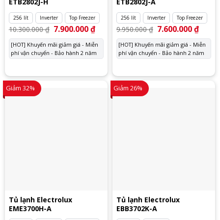
ETB2802J-H
ETB2802J-A
256 lít
Inverter
Top Freezer
256 lít
Inverter
Top Freezer
Giá
7.900.000
₫
Giá
Giá
7.600.000
₫
Giá
10.300.000
₫
9.950.000
₫
gốc
hiện
gốc
hiện
là:
tại
là:
tại
[HOT] Khuyến mãi giảm giá - Miễn
[HOT] Khuyến mãi giảm giá - Miễn
10.300.000 ₫.
là:
9.950.000 ₫.
là:
phí vận chuyển - Bảo hành 2 năm
7.900.000 ₫.
phí vận chuyển - Bảo hành 2 năm
7.600.
Giảm 32%
Giảm 26%
Tủ lạnh Electrolux
Tủ lạnh Electrolux
EME3700H-A
EBB3702K-A