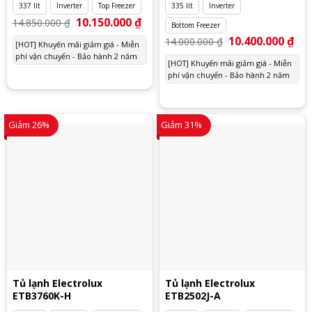
337 lít
Inverter
Top Freezer
335 lít
Inverter
Giá
10.150.000
₫
Giá
14.850.000
₫
Bottom Freezer
gốc
hiện
là:
tại
Giá
10.400.000
₫
Giá
14.000.000
₫
[HOT] Khuyến mãi giảm giá - Miễn
14.850.000 ₫.
là:
gốc
hiệ
phí vận chuyển - Bảo hành 2 năm
10.150.000 ₫.
là:
tại
[HOT] Khuyến mãi giảm giá - Miễn
14.000.000 ₫.
là:
phí vận chuyển - Bảo hành 2 năm
10.
Giảm 26%
Giảm 31%
Tủ lạnh Electrolux
Tủ lạnh Electrolux
ETB3760K-H
ETB2502J-A