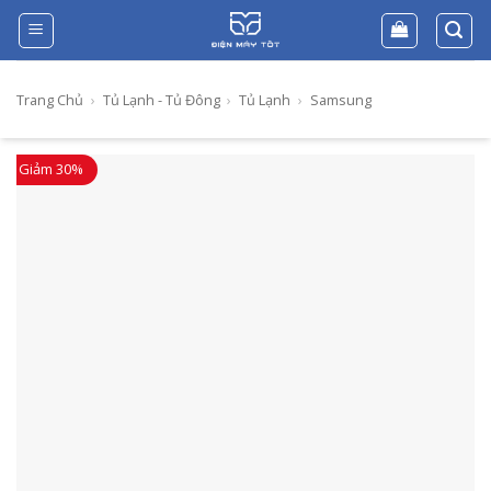
Skip
to
content
Trang Chủ
›
Tủ Lạnh - Tủ Đông
›
Tủ Lạnh
›
Samsung
Giảm 30%