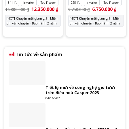
341 lít
Inverter
Top Freezer
225 lít
Inverter
Top Freezer
Giá
12.350.000
₫
Giá
Giá
6.750.000
₫
Giá
16.800.000
₫
9.750.000
₫
gốc
hiện
gốc
hiện
là:
tại
là:
tại
[HOT] Khuyến mãi giảm giá - Miễn
[HOT] Khuyến mãi giảm giá - Miễn
16.800.000 ₫.
là:
9.750.000 ₫.
là:
phí vận chuyển - Bảo hành 2 năm
12.350.000 ₫.
phí vận chuyển - Bảo hành 2 năm
6.750.
Tin tức về sản phẩm
Tiết lộ mới về công nghệ gió tươi
trên điều hoà Casper 2023
04/16/2023