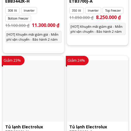
EBB3442K-H
ETB3700J-A
308 lít
Inverter
350 lít
Inverter
Top Freezer
Giá
8.250.000
₫
Giá
11.050.000
₫
Bottom Freezer
gốc
hiện
là:
tại
Giá
11.300.000
₫
Giá
15.100.000
₫
[HOT] Khuyến mãi giảm giá - Miễn
11.050.000 ₫.
là:
gốc
hiện
phí vận chuyển - Bảo hành 2 năm
8.250
là:
tại
[HOT] Khuyến mãi giảm giá - Miễn
15.100.000 ₫.
là:
phí vận chuyển - Bảo hành 2 năm
11.300.000 ₫.
Giảm 23%
Giảm 24%
Tủ lạnh Electrolux
Tủ lạnh Electrolux