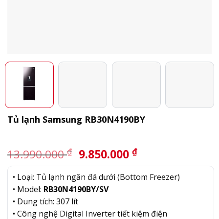
Tủ lạnh Samsung RB30N4190BY
Giá
Giá
₫
₫
13.990.000
9.850.000
gốc
hiện
là:
tại
• Loại: Tủ lạnh ngăn đá dưới (Bottom Freezer)
13.990.000 ₫.
là:
• Model:
RB30N4190BY
/SV
9.850.000 ₫.
• Dung tích: 307 lít
• Công nghệ Digital Inverter tiết kiệm điện