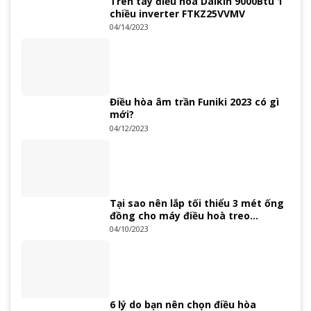
Trên tay điều hoà Daikin 9000Btu 1
chiều inverter FTKZ25VVMV
04/14/2023
Điều hòa âm trần Funiki 2023 có gì
mới?
04/12/2023
Tại sao nên lắp tối thiểu 3 mét ống
đồng cho máy điều hoà treo
tường?
04/10/2023
6 lý do bạn nên chọn điều hòa