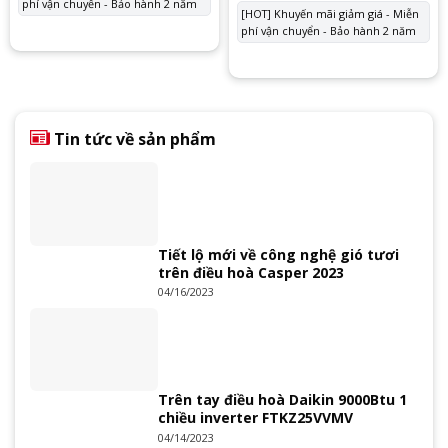
phí vận chuyển - Bảo hành 2 năm
10.150.000 ₫.
là:
tại
[HOT] Khuyến mãi giảm giá - Miễn
14.000.000 ₫.
là:
phí vận chuyển - Bảo hành 2 năm
10.
Tin tức về sản phẩm
Tiết lộ mới về công nghệ gió tươi
trên điều hoà Casper 2023
04/16/2023
Trên tay điều hoà Daikin 9000Btu 1
chiều inverter FTKZ25VVMV
04/14/2023