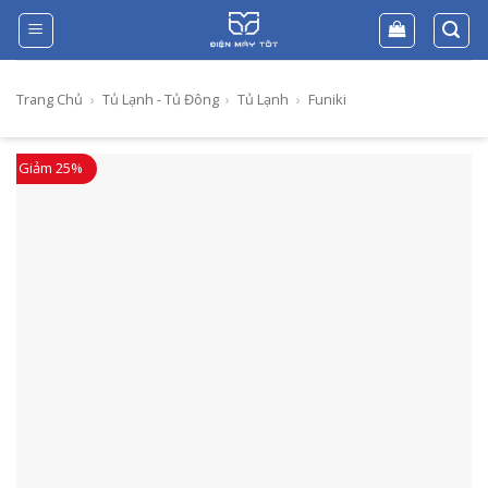
Skip
to
content
Trang Chủ
›
Tủ Lạnh - Tủ Đông
›
Tủ Lạnh
›
Funiki
Giảm 25%