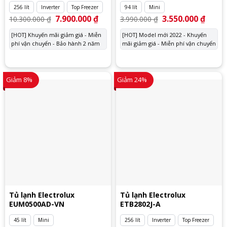
256 lít
Inverter
Top Freezer
94 lít
Mini
Giá
7.900.000
₫
Giá
Giá
3.550.000
₫
Giá
10.300.000
₫
3.990.000
₫
gốc
hiện
gốc
hiện
là:
tại
là:
tại
[HOT] Khuyến mãi giảm giá - Miễn
[HOT] Model mới 2022 - Khuyến
10.300.000 ₫.
là:
3.990.000 ₫.
là:
phí vận chuyển - Bảo hành 2 năm
7.900.000 ₫.
mãi giảm giá - Miễn phí vận chuyển
3.550.
Giảm 8%
Giảm 24%
Tủ lạnh Electrolux
Tủ lạnh Electrolux
EUM0500AD-VN
ETB2802J-A
45 lít
Mini
256 lít
Inverter
Top Freezer