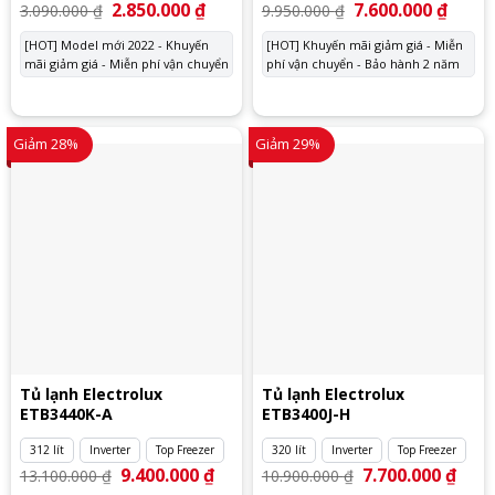
Giá
2.850.000
₫
Giá
Giá
7.600.000
₫
Giá
3.090.000
₫
9.950.000
₫
gốc
hiện
gốc
hiện
là:
tại
là:
tại
[HOT] Model mới 2022 - Khuyến
[HOT] Khuyến mãi giảm giá - Miễn
3.090.000 ₫.
là:
9.950.000 ₫.
là:
mãi giảm giá - Miễn phí vận chuyển
2.850.000 ₫.
phí vận chuyển - Bảo hành 2 năm
7.600.
Giảm 28%
Giảm 29%
Tủ lạnh Electrolux
Tủ lạnh Electrolux
ETB3440K-A
ETB3400J-H
312 lít
Inverter
Top Freezer
320 lít
Inverter
Top Freezer
Giá
9.400.000
₫
Giá
Giá
7.700.000
₫
Giá
13.100.000
₫
10.900.000
₫
gốc
hiện
gốc
hiện