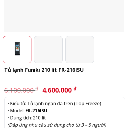
Tủ lạnh Funiki 210 lít FR-216ISU
Giá
Giá
₫
₫
6.100.000
4.600.000
gốc
hiện
là:
tại
• Kiểu tủ: Tủ lạnh ngăn đá trên (Top Freeze)
6.100.000 ₫.
là:
• Model:
FR-216ISU
4.600.000 ₫.
• Dung tích: 210 lít
(Đáp ứng nhu cầu sử dụng cho từ 3 – 5 người)