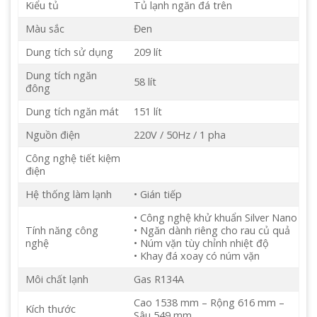
Kiểu tủ
Tủ lạnh ngăn đá trên
Màu sắc
Đen
Dung tích sử dụng
209 lít
Dung tích ngăn
58 lít
đông
Dung tích ngăn mát
151 lít
Nguồn điện
220V / 50Hz / 1 pha
Công nghệ tiết kiệm
điện
Hệ thống làm lạnh
• Gián tiếp
• Công nghệ khử khuẩn Silver Nano
Tính năng công
• Ngăn dành riêng cho rau củ quả
nghệ
• Núm vặn tùy chỉnh nhiệt độ
• Khay đá xoay có núm vặn
Môi chất lạnh
Gas R134A
Cao 1538 mm – Rộng 616 mm –
Kích thước
Sâu 549 mm