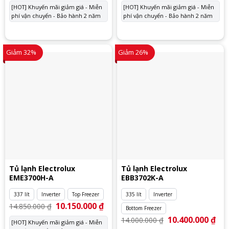
là:
tại
là:
tại
[HOT] Khuyến mãi giảm giá - Miễn
[HOT] Khuyến mãi giảm giá - Miễn
13.100.000 ₫.
là:
10.900.000 ₫.
là:
phí vận chuyển - Bảo hành 2 năm
9.400.000 ₫.
phí vận chuyển - Bảo hành 2 năm
7.700
Giảm 32%
Giảm 26%
Tủ lạnh Electrolux
Tủ lạnh Electrolux
EME3700H-A
EBB3702K-A
337 lít
Inverter
Top Freezer
335 lít
Inverter
Giá
10.150.000
₫
Giá
14.850.000
₫
Bottom Freezer
gốc
hiện
là:
tại
Giá
10.400.000
₫
Giá
14.000.000
₫
[HOT] Khuyến mãi giảm giá - Miễn
14.850.000 ₫.
là:
gốc
hiệ