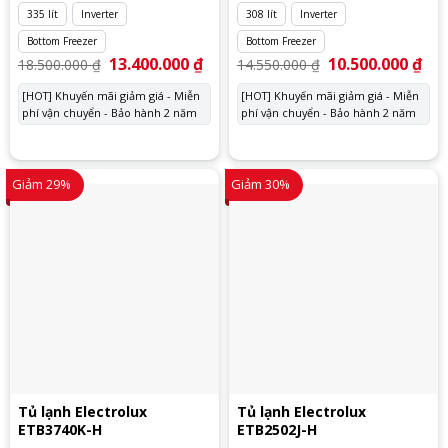
335 lít
Inverter
308 lít
Inverter
Bottom Freezer
Bottom Freezer
Giá
13.400.000
₫
Giá
Giá
10.500.000
₫
Giá
18.500.000
₫
14.550.000
₫
gốc
hiện
gốc
hiệ
là:
tại
là:
tại
[HOT] Khuyến mãi giảm giá - Miễn
[HOT] Khuyến mãi giảm giá - Miễn
18.500.000 ₫.
là:
14.550.000 ₫.
là:
phí vận chuyển - Bảo hành 2 năm
13.400.000 ₫.
phí vận chuyển - Bảo hành 2 năm
10.
Giảm 29%
Giảm 30%
Tủ lạnh Electrolux
Tủ lạnh Electrolux
ETB3740K-H
ETB2502J-H