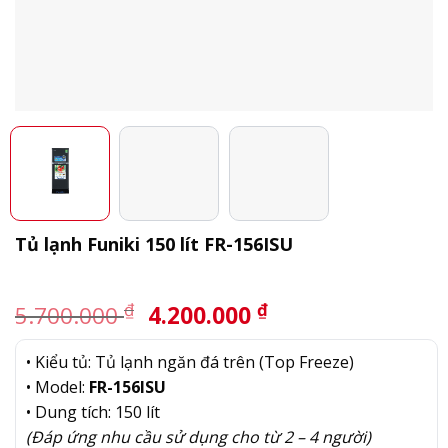
Tủ lạnh Funiki 150 lít FR-156ISU
Giá
Giá
₫
₫
5.700.000
4.200.000
gốc
hiện
là:
tại
• Kiểu tủ: Tủ lạnh ngăn đá trên (Top Freeze)
5.700.000 ₫.
là:
• Model:
FR-156ISU
4.200.000 ₫.
• Dung tích: 150 lít
(Đáp ứng nhu cầu sử dụng cho từ 2 – 4 người)