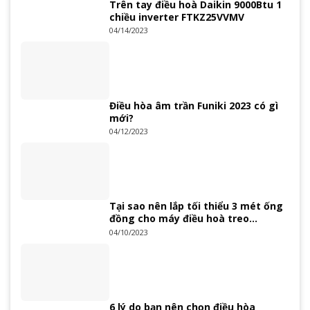
Trên tay điều hoà Daikin 9000Btu 1
chiều inverter FTKZ25VVMV
04/14/2023
Điều hòa âm trần Funiki 2023 có gì
mới?
04/12/2023
Tại sao nên lắp tối thiểu 3 mét ống
đồng cho máy điều hoà treo
tường?
04/10/2023
6 lý do bạn nên chọn điều hòa