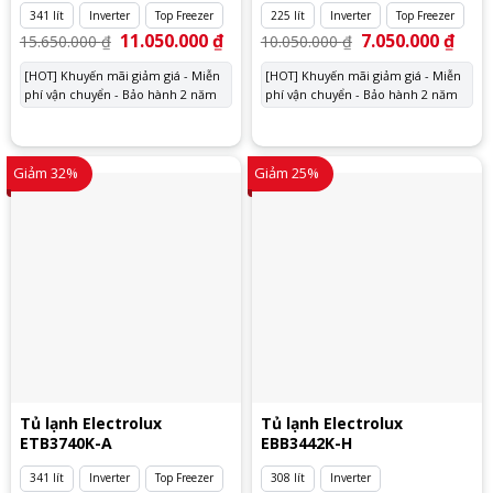
341 lít
Inverter
Top Freezer
225 lít
Inverter
Top Freezer
Giá
11.050.000
₫
Giá
Giá
7.050.000
₫
Giá
15.650.000
₫
10.050.000
₫
gốc
hiện
gốc
hiện
là:
tại
là:
tại
[HOT] Khuyến mãi giảm giá - Miễn
[HOT] Khuyến mãi giảm giá - Miễn
15.650.000 ₫.
là:
10.050.000 ₫.
là:
phí vận chuyển - Bảo hành 2 năm
11.050.000 ₫.
phí vận chuyển - Bảo hành 2 năm
7.050
Giảm 32%
Giảm 25%
Tủ lạnh Electrolux
Tủ lạnh Electrolux
ETB3740K-A
EBB3442K-H
341 lít
Inverter
Top Freezer
308 lít
Inverter