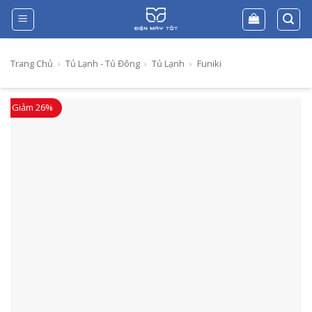
Skip
to
content
Trang Chủ
›
Tủ Lạnh - Tủ Đông
›
Tủ Lạnh
›
Funiki
Giảm 26%