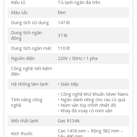
Kiểu tủ
Tủ lạnh ngăn đá trên
Màu sắc
Đen
Dung tích sử dụng
147 lít
Dung tích ngăn
37 lít
đông
Dung tích ngăn mát
110 lít
Nguồn điện
220V / 50Hz / 1 pha
Công nghệ tiết kiệm
điện
Hệ thống làm lạnh
• Gián tiếp
• Công nghệ khử khuẩn Silver Nano
Tính năng công
• Ngăn dành riêng cho rau củ quả
nghệ
• Núm vặn tùy chỉnh nhiệt độ
• Khay đá xoay có núm vặn
Môi chất lạnh
Gas R134A
Cao 1418 mm – Rộng 582 mm –
Kích thước
Sâu 490 mm