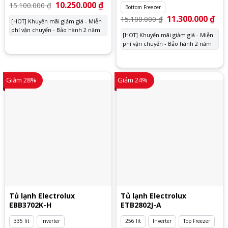
Giá
10.250.000
₫
Giá
15.100.000
₫
Bottom Freezer
gốc
hiện
là:
tại
Giá
11.300.000
₫
Giá
15.100.000
₫
[HOT] Khuyến mãi giảm giá - Miễn
15.100.000 ₫.
là:
gốc
hiệ
phí vận chuyển - Bảo hành 2 năm
10.250.000 ₫.
là:
tại
[HOT] Khuyến mãi giảm giá - Miễn
15.100.000 ₫.
là:
phí vận chuyển - Bảo hành 2 năm
11.
Giảm 28%
Giảm 24%
Tủ lạnh Electrolux
Tủ lạnh Electrolux
EBB3702K-H
ETB2802J-A
335 lít
Inverter
256 lít
Inverter
Top Freezer