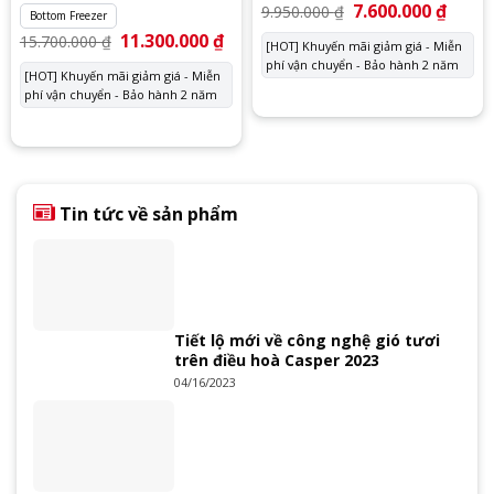
Giá
7.600.000
₫
Giá
9.950.000
₫
Bottom Freezer
gốc
hiện
là:
tại
Giá
11.300.000
₫
Giá
15.700.000
₫
[HOT] Khuyến mãi giảm giá - Miễn
9.950.000 ₫.
là:
gốc
hiện
phí vận chuyển - Bảo hành 2 năm
7.600.
là:
tại
[HOT] Khuyến mãi giảm giá - Miễn
15.700.000 ₫.
là:
phí vận chuyển - Bảo hành 2 năm
11.300.000 ₫.
Tin tức về sản phẩm
Tiết lộ mới về công nghệ gió tươi
trên điều hoà Casper 2023
04/16/2023