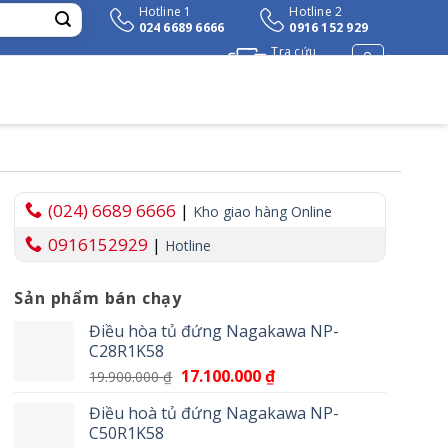
Hotline 1
Hotline 2
024 6689 6666
0916 152 929
Tra cứu
đơn hàng
(024) 6689 6666
|
Kho giao hàng Online
0916152929
|
Hotline
Sản phẩm bán chạy
Điều hòa tủ đứng Nagakawa NP-
C28R1K58
Giá
17.100.000
₫
Giá
19.900.000
₫
gốc
hiện
Điều hoà tủ đứng Nagakawa NP-
là:
tại
C50R1K58
19.900.000 ₫.
là: