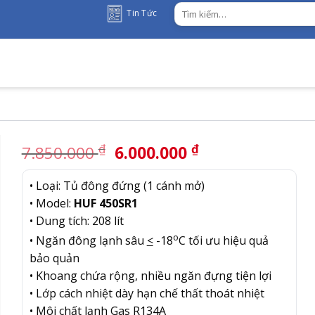
Tìm
Tin Tức
kiếm:
Giá
Giá
₫
₫
7.850.000
6.000.000
gốc
hiện
là:
tại
• Loại: Tủ đông đứng (1 cánh mở)
7.850.000 ₫.
là:
• Model:
HUF 450SR1
6.000.000 ₫.
• Dung tích: 208 lít
o
• Ngăn đông lạnh sâu
<
-18
C tối ưu hiệu quả
bảo quản
• Khoang chứa rộng, nhiều ngăn đựng tiện lợi
• Lớp cách nhiệt dày hạn chế thất thoát nhiệt
• Môi chất lạnh Gas R134A