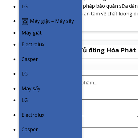
bà mẹ đang tìm kiếm giải pháp bảo quản sữa dành
LG
được đảm bảo an toàn và an tâm về chất lượng d
Máy giặt – Máy sấy
Máy giặt
Electrolux
Review sản phẩm “Tủ đông Hòa Phát 2
Casper
LG
Máy sấy
LG
Tên
*
Electrolux
Casper