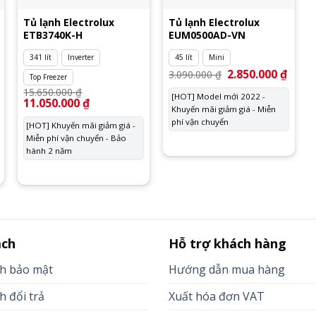
Tủ lạnh Electrolux
Tủ lạnh Electrolux
ETB3740K-H
EUM0500AD-VN
341 lít
Inverter
45 lít
Mini
Giá
2.850.000
₫
Giá
3.090.000
₫
Top Freezer
gốc
hiện
15.650.000
₫
là:
tại
[HOT] Model mới 2022 -
Giá
11.050.000
₫
Giá
3.090.000 ₫.
là:
Khuyến mãi giảm giá - Miễn
gốc
hiện
2.850.
là:
tại
phí vận chuyển
[HOT] Khuyến mãi giảm giá -
15.650.000 ₫.
là:
Miễn phí vận chuyển - Bảo
11.050.000 ₫.
hành 2 năm
ách
Hỗ trợ khách hàng
ch bảo mật
Hướng dẫn mua hàng
h đổi trả
Xuất hóa đơn VAT