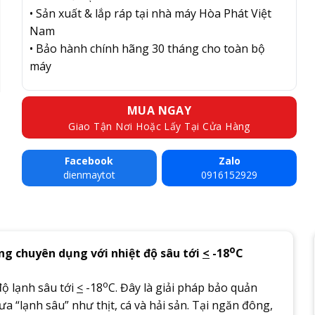
• Sản xuất & lắp ráp tại nhà máy Hòa Phát Việt
Nam
• Bảo hành chính hãng 30 tháng cho toàn bộ
máy
MUA NGAY
Giao Tận Nơi Hoặc Lấy Tại Cửa Hàng
Facebook
Zalo
dienmaytot
0916152929
o
g chuyên dụng với nhiệt độ sâu tới
<
-18
C
o
ộ lạnh sâu tới
<
-18
C. Đây là giải pháp bảo quản
a “lạnh sâu” như thịt, cá và hải sản. Tại ngăn đông,