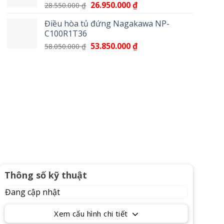
Giá
26.950.000
₫
Giá
28.550.000
₫
17.100.000 ₫.
gốc
hiện
Điều hòa tủ đứng Nagakawa NP-
là:
tại
C100R1T36
28.550.000 ₫.
là:
Giá
53.850.000
₫
Giá
58.050.000
₫
26.950.000 ₫.
gốc
hiện
là:
tại
58.050.000 ₫.
là:
53.850.000 ₫.
Thông số kỹ thuật
Đang cập nhật
Xem cấu hình chi tiết