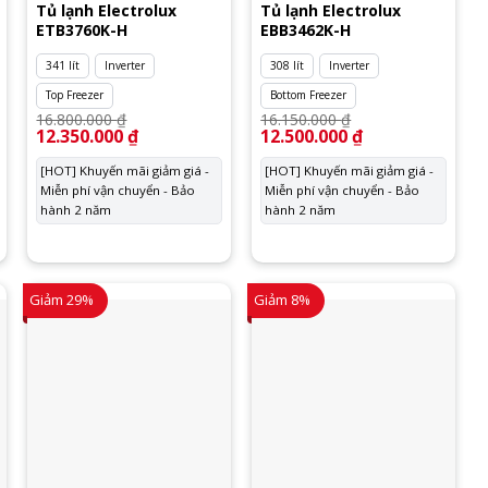
Tủ lạnh Electrolux
Tủ lạnh Electrolux
ETB3760K-H
EBB3462K-H
341 lít
Inverter
308 lít
Inverter
Top Freezer
Bottom Freezer
16.800.000
₫
16.150.000
₫
Giá
12.350.000
₫
Giá
Giá
12.500.000
₫
Giá
gốc
hiện
gốc
hiện
là:
tại
là:
tại
[HOT] Khuyến mãi giảm giá -
[HOT] Khuyến mãi giảm giá -
16.800.000 ₫.
là:
16.150.000 ₫.
là:
Miễn phí vận chuyển - Bảo
Miễn phí vận chuyển - Bảo
12.350.000 ₫.
12.500.000 ₫.
hành 2 năm
hành 2 năm
Giảm 29%
Giảm 8%