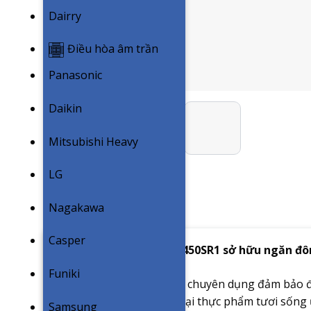
Dairry
Điều hòa âm trần
Panasonic
Daikin
Mitsubishi Heavy
LG
Nagakawa
Casper
Tủ đông Hòa Phát HUF 450SR1 sở hữu ngăn đôn
Funiki
Ngăn đông được thiết kế chuyên dụng đảm bảo đ
hoàn hảo dành cho các loại thực phẩm tươi sống ư
Samsung