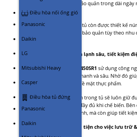
thực phẩm có thể được bảo quản trong dài ngày 
hương vị khi chế biến.
Điều hòa nối ống gió
Panasonic
Ngoài ra, phía ngoài mặt tủ còn được thiết kế nú
dàng điều chỉnh nhiệt độ bảo quản tùy theo nhu
Daikin
nhau.
LG
Vận hành mạnh mẽ, làm lạnh sâu, tiết kiệm đi
Mitsubishi Heavy
Tủ đông Hoà Phát HUF 450SR1
sử dụng công ngh
đến khả năng làm lạnh nhanh và sâu. Nhờ đó giúp 
Casper
khuẩn và nấm mốc trên bề mặt thực phẩm.
Điều hòa tủ đứng
Thực phẩm bảo quản bên trong tủ sẽ luôn giữ đư
dinh dưỡng và hương vị đầy đủ khi chế biến. Bên
Panasonic
chỉ tối ưu hiệu quả làm lạnh, mà còn giúp tiết kiệ
Daikin
Nhiều ngăn đựng thuận tiện cho việc lưu trữ