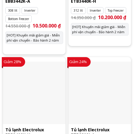
EBB3442K-A
ETB3440K-H
308 lít
Inverter
312 lít
Inverter
Top Freezer
Giá
10.200.000
₫
Giá
14.350.000
₫
Bottom Freezer
gốc
hiệ
là:
tại
Giá
10.500.000
₫
Giá
14.550.000
₫
[HOT] Khuyến mãi giảm giá - Miễn
14.350.000 ₫.
là:
gốc
hiện
phí vận chuyển - Bảo hành 2 năm
10.
là:
tại
[HOT] Khuyến mãi giảm giá - Miễn
14.550.000 ₫.
là:
phí vận chuyển - Bảo hành 2 năm
10.500.000 ₫.
Giảm 28%
Giảm 24%
Tủ lạnh Electrolux
Tủ lạnh Electrolux