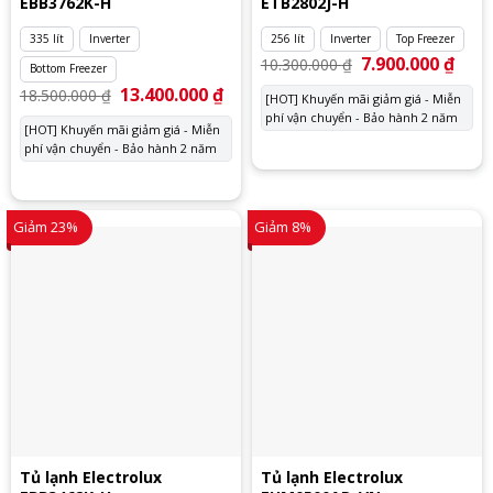
EBB3762K-H
ETB2802J-H
335 lít
Inverter
256 lít
Inverter
Top Freezer
Giá
7.900.000
₫
Giá
10.300.000
₫
Bottom Freezer
gốc
hiện
là:
tại
Giá
13.400.000
₫
Giá
18.500.000
₫
[HOT] Khuyến mãi giảm giá - Miễn
10.300.000 ₫.
là:
gốc
hiện
phí vận chuyển - Bảo hành 2 năm
7.900
là:
tại
[HOT] Khuyến mãi giảm giá - Miễn
18.500.000 ₫.
là:
phí vận chuyển - Bảo hành 2 năm
13.400.000 ₫.
Giảm 23%
Giảm 8%
Tủ lạnh Electrolux
Tủ lạnh Electrolux