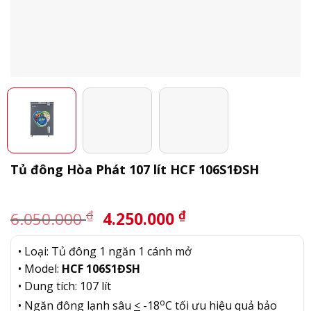
Tủ đông Hòa Phát 107 lít HCF 106S1ĐSH
Giá
Giá
₫
₫
6.050.000
4.250.000
gốc
hiện
là:
tại
• Loại: Tủ đông 1 ngăn 1 cánh mở
6.050.000 ₫.
là:
• Model:
HCF 106S1ĐSH
4.250.000 ₫.
• Dung tích: 107 lít
o
• Ngăn đông lạnh sâu
<
-18
C tối ưu hiệu quả bảo