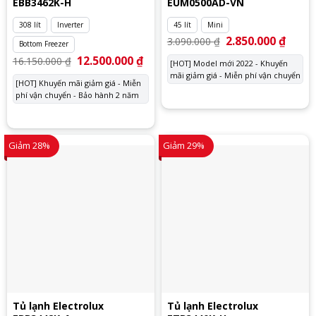
EBB3462K-H
EUM0500AD-VN
308 lít
Inverter
45 lít
Mini
Giá
2.850.000
₫
Giá
3.090.000
₫
Bottom Freezer
gốc
hiện
là:
tại
Giá
12.500.000
₫
Giá
16.150.000
₫
[HOT] Model mới 2022 - Khuyến
3.090.000 ₫.
là:
gốc
hiện
mãi giảm giá - Miễn phí vận chuyển
2.850.
là:
tại
[HOT] Khuyến mãi giảm giá - Miễn
16.150.000 ₫.
là:
phí vận chuyển - Bảo hành 2 năm
12.500.000 ₫.
Giảm 28%
Giảm 29%
Tủ lạnh Electrolux
Tủ lạnh Electrolux