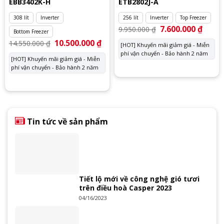
EBB3402K-H
ETB2802J-A
308 lít
Inverter
256 lít
Inverter
Top Freezer
Giá
7.600.000
₫
Giá
9.950.000
₫
Bottom Freezer
gốc
hiện
là:
tại
Giá
10.500.000
₫
Giá
14.550.000
₫
[HOT] Khuyến mãi giảm giá - Miễn
9.950.000 ₫.
là:
gốc
hiện
phí vận chuyển - Bảo hành 2 năm
7.600.
là:
tại
[HOT] Khuyến mãi giảm giá - Miễn
14.550.000 ₫.
là:
phí vận chuyển - Bảo hành 2 năm
10.500.000 ₫.
Tin tức về sản phẩm
Tiết lộ mới về công nghệ gió tươi
trên điều hoà Casper 2023
04/16/2023