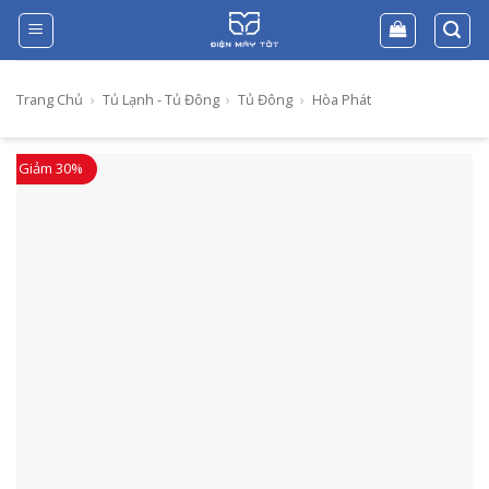
Skip
to
content
Trang Chủ
›
Tủ Lạnh - Tủ Đông
›
Tủ Đông
›
Hòa Phát
Giảm 30%