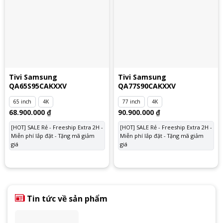
Tivi Samsung
Tivi Samsung
QA65S95CAKXXV
QA77S90CAKXXV
65 inch
4K
77 inch
4K
68.900.000
₫
90.900.000
₫
[HOT] SALE Rẻ - Freeship Extra 2H -
[HOT] SALE Rẻ - Freeship Extra 2H -
Miễn phí lắp đặt - Tặng mã giảm
Miễn phí lắp đặt - Tặng mã giảm
giá
giá
Tin tức về sản phẩm