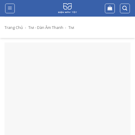
Skip
to
content
Trang Chủ
›
Tivi - Dàn Âm Thanh
›
Tivi