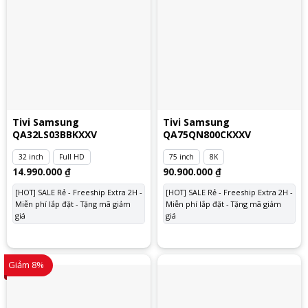
Tivi Samsung
Tivi Samsung
QA32LS03BBKXXV
QA75QN800CKXXV
32 inch
Full HD
75 inch
8K
14.990.000
₫
90.900.000
₫
[HOT] SALE Rẻ - Freeship Extra 2H -
[HOT] SALE Rẻ - Freeship Extra 2H -
Miễn phí lắp đặt - Tặng mã giảm
Miễn phí lắp đặt - Tặng mã giảm
giá
giá
Giảm 8%