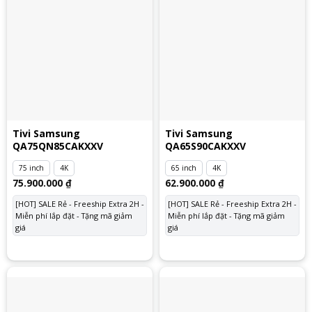
Tivi Samsung
Tivi Samsung
QA75QN85CAKXXV
QA65S90CAKXXV
75 inch
4K
65 inch
4K
75.900.000
₫
62.900.000
₫
[HOT] SALE Rẻ - Freeship Extra 2H -
[HOT] SALE Rẻ - Freeship Extra 2H -
Miễn phí lắp đặt - Tặng mã giảm
Miễn phí lắp đặt - Tặng mã giảm
giá
giá