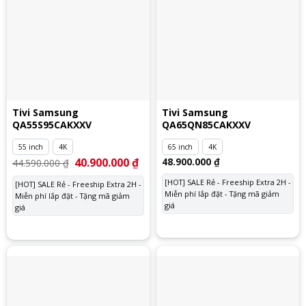
Tivi Samsung
Tivi Samsung
QA55S95CAKXXV
QA65QN85CAKXXV
55 inch
4K
65 inch
4K
Giá
40.900.000
₫
Giá
48.900.000
₫
44.590.000
₫
gốc
hiện
là:
tại
[HOT] SALE Rẻ - Freeship Extra 2H -
[HOT] SALE Rẻ - Freeship Extra 2H -
44.590.000 ₫.
là:
Miễn phí lắp đặt - Tặng mã giảm
Miễn phí lắp đặt - Tặng mã giảm
40.900.000 ₫.
giá
giá