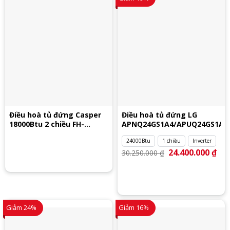
Điều hoà tủ đứng Casper
Điều hoà tủ đứng LG
18000Btu 2 chiều FH-
APNQ24GS1A4/APUQ24GS1A4
18TL22
24000Btu
1 chiều
Inverter
Giá
24.400.000
₫
Giá
30.250.000
₫
gốc
hiệ
là:
tại
30.250.000 ₫.
là:
24.
Giảm 24%
Giảm 16%