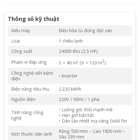
Thông số kỹ thuật
Kiểu máy
Điều hòa tủ đứng đặt sàn
Loại
1 chiều lạnh
Công suất
24000 Btu (2.5 HP)
3
Phạm vi đáp ứng
S < 40 m² (V < 120 m
)
Công nghệ tiết kiệm
• Inverter
điện
Điện năng tiêu thụ
2.220 kW/h
Nguồn điện
220V / 50Hz / 1 pha
• Luồng gió thổi mạnh mẽ
Tính năng công
• Hẹn giờ bật/tắt
nghệ
• Dàn tản nhiệt mạ vàng Gold Fin
Rộng 530 mm – Cao 1800 mm –
Kích thước dàn lạnh
Sâu 295 mm