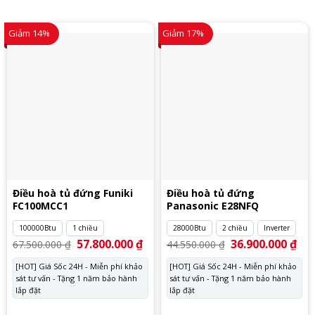
Giảm 14%
Giảm 17%
Điều hoà tủ đứng Funiki
Điều hoà tủ đứng
FC100MCC1
Panasonic E28NFQ
100000Btu
1 chiều
28000Btu
2 chiều
Inverter
Giá
57.800.000
₫
Giá
Giá
36.900.000
₫
Giá
67.500.000
₫
44.550.000
₫
gốc
hiện
gốc
hiệ
là:
tại
là:
tại
[HOT] Giá Sốc 24H - Miễn phí khảo
[HOT] Giá Sốc 24H - Miễn phí khảo
67.500.000 ₫.
là:
44.550.000 ₫.
là:
sát tư vấn - Tặng 1 năm bảo hành
57.800.000 ₫.
sát tư vấn - Tặng 1 năm bảo hành
36.
lắp đặt
lắp đặt