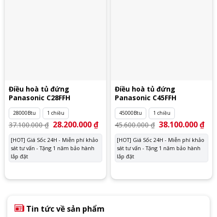
Điều hoà tủ đứng
Điều hoà tủ đứng
Panasonic C28FFH
Panasonic C45FFH
28000Btu
1 chiều
45000Btu
1 chiều
Giá
28.200.000
₫
Giá
Giá
38.100.000
₫
Giá
37.100.000
₫
45.600.000
₫
gốc
hiện
gốc
hiệ
là:
tại
là:
tại
[HOT] Giá Sốc 24H - Miễn phí khảo
[HOT] Giá Sốc 24H - Miễn phí khảo
37.100.000 ₫.
là:
45.600.000 ₫.
là:
sát tư vấn - Tặng 1 năm bảo hành
28.200.000 ₫.
sát tư vấn - Tặng 1 năm bảo hành
38.
lắp đặt
lắp đặt
Tin tức về sản phẩm