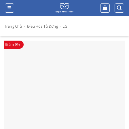
Skip
to
content
Trang Chủ
›
Điều Hòa Tủ Đứng
›
LG
Giảm 9%