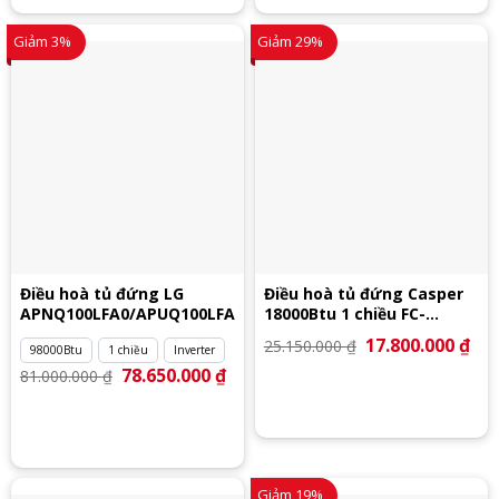
Giảm 3%
Giảm 29%
Điều hoà tủ đứng LG
Điều hoà tủ đứng Casper
APNQ100LFA0/APUQ100LFA0
18000Btu 1 chiều FC-
18TL22
Giá
17.800.000
₫
Giá
25.150.000
₫
98000Btu
1 chiều
Inverter
gốc
hiệ
là:
tại
Giá
78.650.000
₫
Giá
81.000.000
₫
25.150.000 ₫.
là:
gốc
hiện
17.
là:
tại
81.000.000 ₫.
là:
78.650.000 ₫.
Giảm 19%