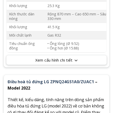
Khối lượng
25.3 Kg
Kích thước dàn
Rộng 870 mm – Cao 650 mm – Sâu
nóng
330 mm
Khối lượng
41.5 Kg
Môi chất lạnh
Gas R32
Tiêu chuẩn ống
• Ống lỏng (Ø 9.52)
đồng
• Ống hơi (Ø 15.88)
Xem cấu hình chi tiết
Điều hoà tủ đứng LG ZPNQ24GS1A0/ZUAC1
–
Model 2022
Thiết kế, kiểu dáng, tính năng trên dòng sản phẩm
điều hòa tủ đứng LG (model 2022) về cơ bản không
có gì thay đổi đáng kể so với model cũ. Điểm thay