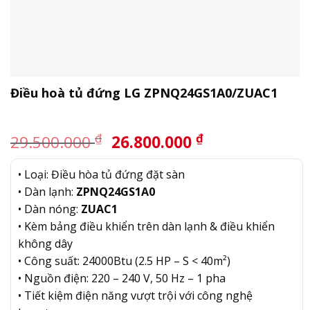
Điều hoà tủ đứng LG ZPNQ24GS1A0/ZUAC1
Giá
Giá
₫
₫
29.500.000
26.800.000
gốc
hiện
là:
tại
• Loại: Điều hòa tủ đứng đặt sàn
29.500.000 ₫.
là:
• Dàn lạnh:
ZPNQ24GS1A0
26.800.000 ₫.
• Dàn nóng:
ZUAC1
• Kèm bảng điều khiển trên dàn lạnh & điều khiển
không dây
• Công suất: 24000Btu (2.5 HP – S < 40m²)
• Nguồn điện: 220 – 240 V, 50 Hz – 1 pha
• Tiết kiệm điện năng vượt trội với công nghệ