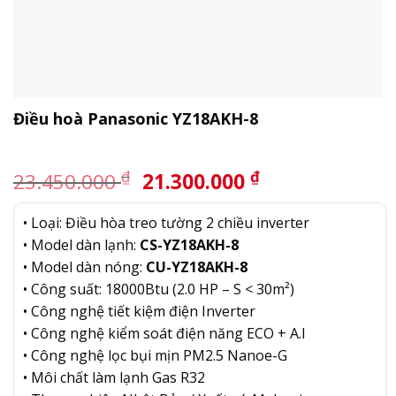
Điều hoà Panasonic YZ18AKH-8
Giá
Giá
₫
₫
23.450.000
21.300.000
gốc
hiện
là:
tại
• Loại: Điều hòa treo tường 2 chiều inverter
23.450.000 ₫.
là:
• Model dàn lạnh:
CS-YZ18AKH-8
21.300.000 ₫.
• Model dàn nóng:
CU-YZ18AKH-8
• Công suất: 18000Btu (2.0 HP – S < 30m²)
• Công nghệ tiết kiệm điện Inverter
• Công nghệ kiểm soát điện năng ECO + A.I
• Công nghệ lọc bụi mịn PM2.5 Nanoe-G
• Môi chất làm lạnh Gas R32