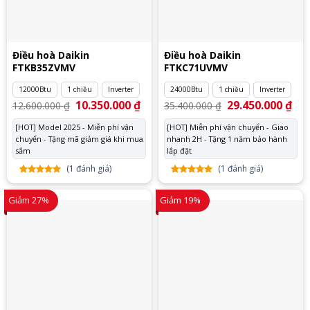
Điều hoà Daikin
Điều hoà Daikin
FTKB35ZVMV
FTKC71UVMV
12000Btu
1 chiều
Inverter
24000Btu
1 chiều
Inverter
Giá
10.350.000
₫
Giá
Giá
29.450.000
₫
Giá
12.600.000
₫
35.400.000
₫
gốc
hiện
gốc
hiệ
là:
tại
là:
tại
[HOT] Model 2025 - Miễn phí vận
[HOT] Miễn phí vận chuyển - Giao
12.600.000 ₫.
là:
35.400.000 ₫.
là:
chuyển - Tặng mã giảm giá khi mua
10.350.000 ₫.
nhanh 2H - Tặng 1 năm bảo hành
29.
sắm
lắp đặt
(
1
đánh giá)
(
1
đánh giá)
5.00
1
trên
5.00
1
trên
5 dựa
5 dựa
Giảm 27%
Giảm 19%
trên
đánh
trên
đánh
giá
giá