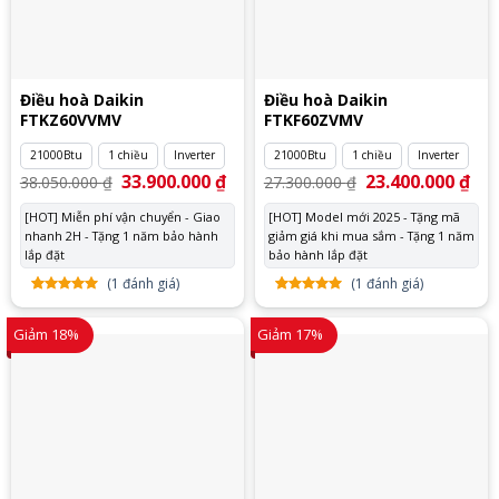
Điều hoà Daikin
Điều hoà Daikin
FTKZ60VVMV
FTKF60ZVMV
21000Btu
1 chiều
Inverter
21000Btu
1 chiều
Inverter
Giá
33.900.000
₫
Giá
Giá
23.400.000
₫
Giá
38.050.000
₫
27.300.000
₫
gốc
hiện
gốc
hiệ
là:
tại
là:
tại
[HOT] Miễn phí vận chuyển - Giao
[HOT] Model mới 2025 - Tặng mã
38.050.000 ₫.
là:
27.300.000 ₫.
là:
nhanh 2H - Tặng 1 năm bảo hành
33.900.000 ₫.
giảm giá khi mua sắm - Tặng 1 năm
23.
lắp đặt
bảo hành lắp đặt
(
1
đánh giá)
(
1
đánh giá)
5.00
1
trên
5.00
1
trên
5 dựa
5 dựa
Giảm 18%
Giảm 17%
trên
đánh
trên
đánh
giá
giá