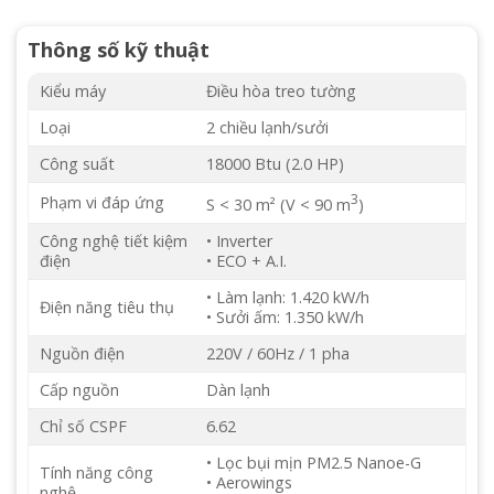
Thông số kỹ thuật
Kiểu máy
Điều hòa treo tường
Loại
2 chiều lạnh/sưởi
Công suất
18000 Btu (2.0 HP)
3
Phạm vi đáp ứng
S < 30 m² (V < 90 m
)
Công nghệ tiết kiệm
• Inverter
điện
• ECO + A.I.
• Làm lạnh: 1.420 kW/h
Điện năng tiêu thụ
• Sưởi ấm: 1.350 kW/h
Nguồn điện
220V / 60Hz / 1 pha
Cấp nguồn
Dàn lạnh
Chỉ số CSPF
6.62
• Lọc bụi mịn PM2.5 Nanoe-G
Tính năng công
• Aerowings
nghệ