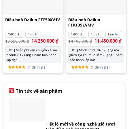
Điều hoà Daikin FTF50XV1V
Điều hoà Daikin
FTKF35ZVMV
18000Btu
1 chiều
12000Btu
1 chiều
Inverter
Giá
14.250.000
₫
Giá
Giá
11.450.000
₫
Giá
19.650.000
₫
14.100.000
₫
gốc
hiện
gốc
hiệ
là:
tại
là:
tại
[HOT] Miễn phí vận chuyển - Giao
[HOT] Model mới 2025 - Tặng mã
19.650.000 ₫.
là:
14.100.000 ₫.
là:
nhanh 2H - Tặng 1 năm bảo hành
14.250.000 ₫.
giảm giá khi mua sắm - Tặng 1 năm
11.
lắp đặt
bảo hành lắp đặt
(
1
đánh giá)
(
1
đánh giá)
5.00
1
trên
5.00
1
trên
5 dựa
5 dựa
trên
đánh
trên
đánh
giá
giá
Tin tức về sản phẩm
Tiết lộ mới về công nghệ gió tươi