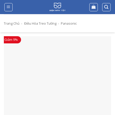
Skip
to
content
Trang Chủ
›
Điều Hòa Treo Tường
›
Panasonic
Giảm 9%