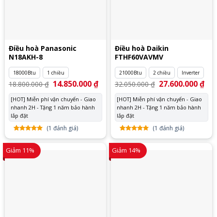
Điều hoà Panasonic
Điều hoà Daikin
N18AKH-8
FTHF60VAVMV
18000Btu
1 chiều
21000Btu
2 chiều
Inverter
Giá
14.850.000
₫
Giá
Giá
27.600.000
₫
Giá
18.800.000
₫
32.050.000
₫
gốc
hiện
gốc
hiệ
là:
tại
là:
tại
[HOT] Miễn phí vận chuyển - Giao
[HOT] Miễn phí vận chuyển - Giao
18.800.000 ₫.
là:
32.050.000 ₫.
là:
nhanh 2H - Tặng 1 năm bảo hành
14.850.000 ₫.
nhanh 2H - Tặng 1 năm bảo hành
27.
lắp đặt
lắp đặt
(
1
đánh giá)
(
1
đánh giá)
5.00
1
trên
5.00
1
trên
5 dựa
5 dựa
Giảm 11%
Giảm 14%
trên
đánh
trên
đánh
giá
giá