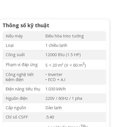
Thông số kỹ thuật
Kiểu máy
Điều hòa treo tường
Loại
1 chiều lạnh
Công suất
12000 Btu (1.5 HP)
3
Phạm vi đáp ứng
S < 20 m² (V < 60 m
)
Công nghệ tiết
• Inverter
kiệm điện
• ECO + A.I
Điện năng tiêu thụ
1.030 kW/h
Nguồn điện
220V / 60Hz / 1 pha
Cấp nguồn
Dàn lạnh
Chỉ số CSPF
.5.40
TM