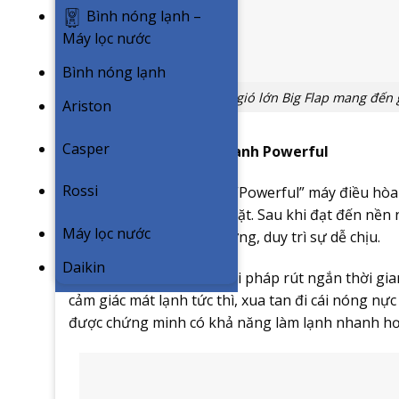
Bình nóng lạnh –
Máy lọc nước
Bình nóng lạnh
Thiết kế cánh gió lớn Big Flap mang đế
Ariston
Casper
Công nghệ làm lạnh nhanh Powerful
Rossi
Khi kích hoạt công nghệ “Powerful” máy điều hòa 
khi đạt đến nhiệt độ cài đặt. Sau khi đạt đến nền 
Máy lọc nước
thái hoạt động bình thường, duy trì sự dễ chịu.
Daikin
Công nghệ mang đến giải pháp rút ngắn thời gia
cảm giác mát lạnh tức thì, xua tan đi cái nóng nự
được chứng minh có khả năng làm lạnh nhanh hơ