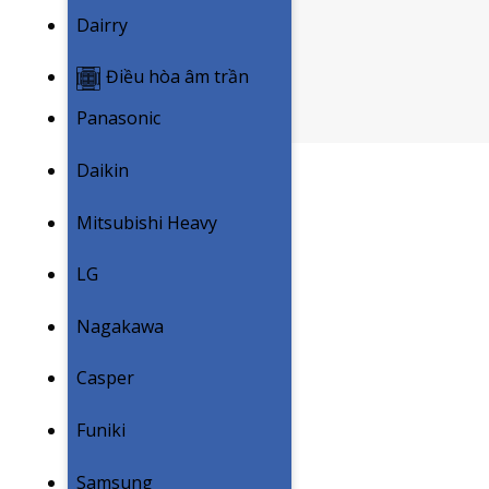
Dairry
Điều hòa âm trần
Panasonic
Daikin
Mitsubishi Heavy
LG
Nagakawa
Casper
Funiki
Samsung