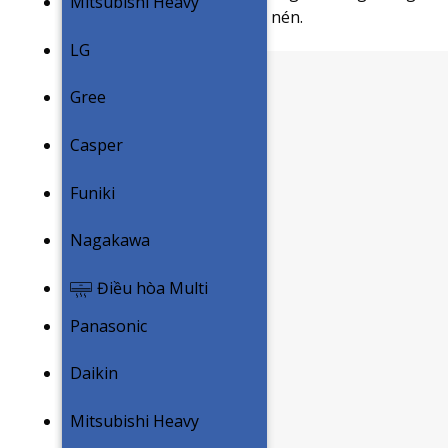
Mitsubishi Heavy
tuổi thọ của động cơ máy nén.
LG
Gree
Casper
Funiki
Nagakawa
Điều hòa Multi
Panasonic
Daikin
Mitsubishi Heavy