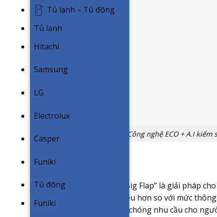
Tủ lạnh – Tủ đông
Tủ lạnh
Hitachi
Samsung
LG
Electrolux
Công nghệ ECO + A.I kiểm s
Casper
Funiki
Cánh gió lớn BigFlap
Tủ đông
Thiết kế cánh gió rộng “Big Flap” là giải pháp c
lưu lượng gió đầu ra nhiều hơn so với mức thông
Funiki
làm mát, đáp ứng nhanh chóng nhu cầu cho người