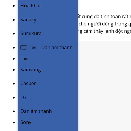
nắng nóng cao điểm.
Hòa Phát
Bên cạnh đó, nhà sản xuất cũng đã tính toán rất 
Sanaky
vẫn đảm bảo tính dễ chịu cho người dùng trong q
sẽ có thể khiến người dùng cảm thấy lạnh đột ngộ
Sumikura
Tivi – Dàn âm thanh
Tivi
Samsung
Casper
LG
Dàn âm thanh
Sony