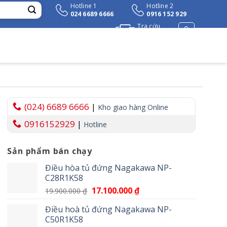
Hotline 1
Hotline 2
024 6689 6666
0916 152 929
Tra cứu
đơn hàng
(024) 6689 6666
|
Kho giao hàng Online
0916152929
|
Hotline
Sản phẩm bán chạy
₫.
Điều hòa tủ đứng Nagakawa NP-
C28R1K58
Giá
17.100.000
₫
Giá
19.900.000
₫
gốc
hiện
Điều hoà tủ đứng Nagakawa NP-
là:
tại
C50R1K58
19.900.000 ₫.
là: