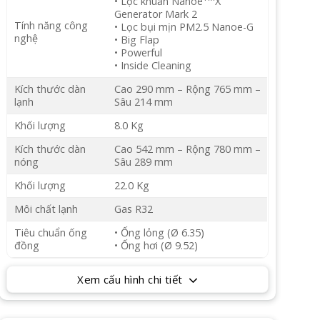
• Lọc khuẩn Nanoe
X
Generator Mark 2
Tính năng công
• Lọc bụi mịn PM2.5 Nanoe-G
nghệ
• Big Flap
• Powerful
• Inside Cleaning
Kích thước dàn
Cao 290 mm – Rộng 765 mm –
lạnh
Sâu 214 mm
Khối lượng
8.0 Kg
Kích thước dàn
Cao 542 mm – Rộng 780 mm –
nóng
Sâu 289 mm
Khối lượng
22.0 Kg
Môi chất lạnh
Gas R32
Tiêu chuẩn ống
• Ống lỏng (Ø 6.35)
đồng
• Ống hơi (Ø 9.52)
Xem cấu hình chi tiết