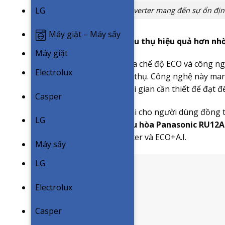
LG
Công nghệ Inverter mang đến sự ổn định,
Máy giặt – Máy sấy
Kiểm soát điện năng tiêu thụ hiệu quả hơn nh
Máy giặt
Sự kết hợp hoàn hảo giữa chế độ ECO và công ngh
Electrolux
kiểm soát điện năng tiêu thụ. Công nghệ này ma
tiêu thụ điện năng và thời gian cần thiết để đạt đ
Casper
Từ đó duy trì sự thoải mái cho người dùng đồng t
LG
trình khởi động máy.
Điều hòa Panasonic RU12
công nghệ chính là Inverter và ECO+A.I.
Máy sấy
LG
Electrolux
Casper