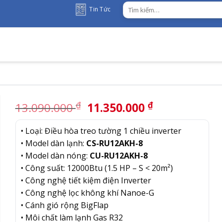
Tìm
Tin Tức
kiếm:
Giá
Giá
₫
₫
13.090.000
11.350.000
gốc
hiện
là:
tại
• Loại: Điều hòa treo tường 1 chiều inverter
13.090.000 ₫.
là:
• Model dàn lạnh:
CS-RU12AKH-8
11.350.000 
• Model dàn nóng:
CU-RU12AKH-8
• Công suất: 12000Btu (1.5 HP – S < 20m²)
• Công nghệ tiết kiệm điện Inverter
• Công nghệ lọc không khí Nanoe-G
• Cánh gió rộng BigFlap
• Môi chất làm lạnh Gas R32