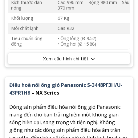
Kích thước dàn
Cao 996 mm – Rộng 980 mm – Sâu
nóng
370 mm
Khối lượng
67 Kg
Môi chất lạnh
Gas R32
Tiêu chuẩn ống
• Ống lỏng (Ø 9.52)
đồng
• Ống hơi (Ø 15.88)
Xem cấu hình chi tiết
Điều hoà nối ống gió Panasonic S-3448PF3H/U-
43PR1H8
– NX Series
Dòng sản phẩm điều hòa nối ống gió Panasonic
mang đến cho bạn trải nghiệm một không gian
sống hiện đại, sang trọng và tiện nghị. Không
giống như các dòng sản phẩm điều hòa âm trần
cassette, điều hòa nối ống gió có tính linh hoạt cao