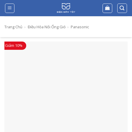
Skip
to
content
Trang Chủ
›
Điều Hòa Nối Ống Gió
›
Panasonic
Giảm 10%