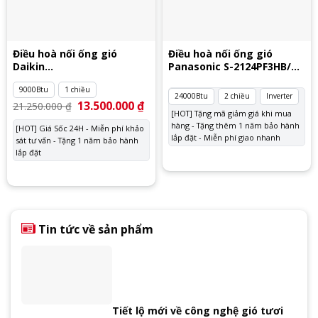
Điều hoà nối ống gió
Điều hoà nối ống gió
Daikin
Panasonic S-2124PF3HB/U-
FDBNQ09MV1V/RNQ09MV1V
24PZ3H5
9000Btu
1 chiều
24000Btu
2 chiều
Inverter
Giá
13.500.000
₫
Giá
21.250.000
₫
gốc
hiện
[HOT] Tặng mã giảm giá khi mua
là:
tại
hàng - Tặng thêm 1 năm bảo hành
[HOT] Giá Sốc 24H - Miễn phí khảo
21.250.000 ₫.
là:
lắp đặt - Miễn phí giao nhanh
sát tư vấn - Tặng 1 năm bảo hành
13.500.000 ₫.
lắp đặt
Tin tức về sản phẩm
Tiết lộ mới về công nghệ gió tươi