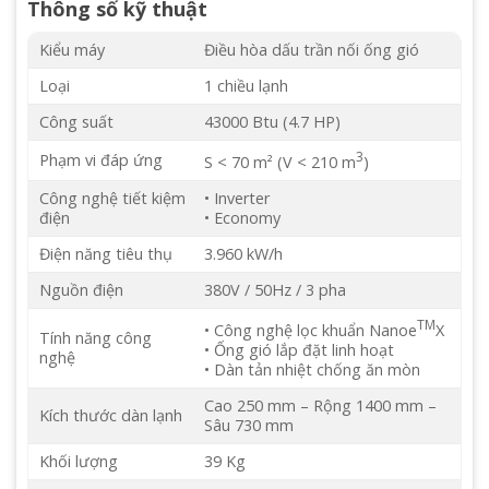
Thông số kỹ thuật
Kiểu máy
Điều hòa dấu trần nối ống gió
Loại
1 chiều lạnh
Công suất
43000 Btu (4.7 HP)
3
Phạm vi đáp ứng
S < 70 m² (V < 210 m
)
Công nghệ tiết kiệm
• Inverter
điện
• Economy
Điện năng tiêu thụ
3.960 kW/h
Nguồn điện
380V / 50Hz / 3 pha
TM
• Công nghệ lọc khuẩn Nanoe
X
Tính năng công
• Ống gió lắp đặt linh hoạt
nghệ
• Dàn tản nhiệt chống ăn mòn
Cao 250 mm – Rộng 1400 mm –
Kích thước dàn lạnh
Sâu 730 mm
Khối lượng
39 Kg