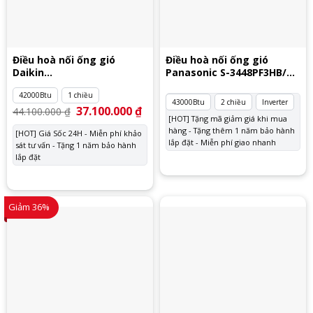
Điều hoà nối ống gió
Điều hoà nối ống gió
Daikin
Panasonic S-3448PF3HB/U-
FDMNQ42MV1/RNQ42MY1
43PZ3H5
42000Btu
1 chiều
43000Btu
2 chiều
Inverter
Giá
37.100.000
₫
Giá
44.100.000
₫
gốc
hiện
[HOT] Tặng mã giảm giá khi mua
là:
tại
hàng - Tặng thêm 1 năm bảo hành
[HOT] Giá Sốc 24H - Miễn phí khảo
44.100.000 ₫.
là:
lắp đặt - Miễn phí giao nhanh
sát tư vấn - Tặng 1 năm bảo hành
37.100.000 ₫.
lắp đặt
Giảm 36%