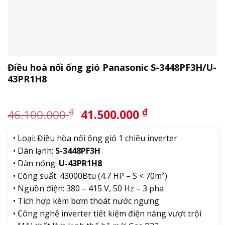
Điều hoà nối ống gió Panasonic S-3448PF3H/U-
43PR1H8
Giá
Giá
₫
₫
46.100.000
41.500.000
gốc
hiện
là:
tại
• Loại: Điều hòa nối ống gió 1 chiều inverter
46.100.000 ₫.
là:
• Dàn lạnh:
S-3448PF3H
41.500.000 ₫.
• Dàn nóng:
U-43PR1H8
• Công suất: 43000Btu (4.7 HP – S < 70m²)
• Nguồn điện: 380 – 415 V, 50 Hz – 3 pha
• Tích hợp kèm bơm thoát nước ngưng
• Công nghệ inverter tiết kiệm điện năng vượt trội