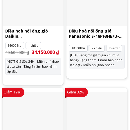
Điều hoà nối ống gió
Điều hoà nối ống gió
Daikin
Panasonic S-18PF3HB/U-
FDMNQ36MV1/RNQ36MY1
18PZ3H5
36000Btu
1 chiều
18000Btu
2 chiều
Inverter
Giá
34.150.000
₫
Giá
40.600.000
₫
gốc
hiện
[HOT] Tặng mã giảm giá khi mua
là:
tại
hàng - Tặng thêm 1 năm bảo hành
[HOT] Giá Sốc 24H - Miễn phí khảo
40.600.000 ₫.
là:
lắp đặt - Miễn phí giao nhanh
sát tư vấn - Tặng 1 năm bảo hành
34.150.000 ₫.
lắp đặt
Giảm 19%
Giảm 32%