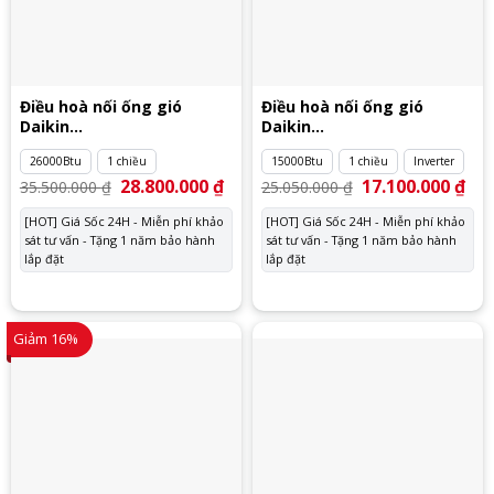
Điều hoà nối ống gió
Điều hoà nối ống gió
Daikin
Daikin
FDMNQ26MV1/RNQ26MY1
FBFC40DVM9/RZFC40DVM
26000Btu
1 chiều
15000Btu
1 chiều
Inverter
Giá
28.800.000
₫
Giá
Giá
17.100.000
₫
Giá
35.500.000
₫
25.050.000
₫
gốc
hiện
gốc
hiệ
là:
tại
là:
tại
[HOT] Giá Sốc 24H - Miễn phí khảo
[HOT] Giá Sốc 24H - Miễn phí khảo
35.500.000 ₫.
là:
25.050.000 ₫.
là:
sát tư vấn - Tặng 1 năm bảo hành
28.800.000 ₫.
sát tư vấn - Tặng 1 năm bảo hành
17.
lắp đặt
lắp đặt
Giảm 16%