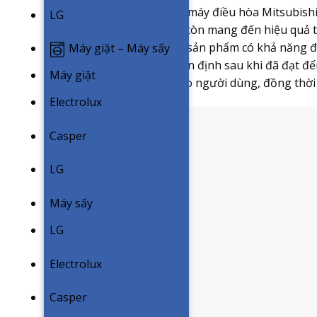
Công nghệ Inverter trên máy điều hòa Mitsubishi
LG
chịu cho người dùng mà còn mang đến hiệu quả ti
được tích hợp bên trong sản phẩm có khả năng đi
Máy giặt – Máy sấy
của máy nén ở tần suất ổn định sau khi đã đạt đ
Máy giặt
thái thoải mái, dễ chịu cho người dùng, đồng thời
Electrolux
Casper
LG
Máy sấy
LG
Electrolux
Casper