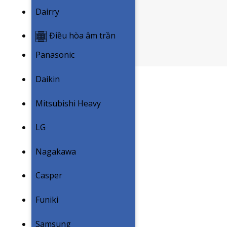
Dairry
Điều hòa âm trần
Panasonic
Daikin
Mitsubishi Heavy
LG
Nagakawa
Casper
Funiki
Samsung