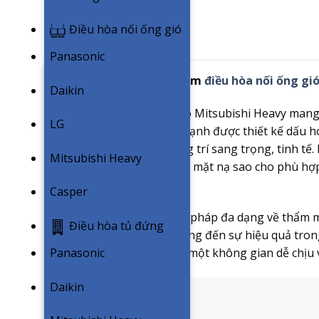
Điều hòa nối ống gió
Panasonic
Giới thiệu dòng sản phẩm
điều hòa nối ống gi
Daikin
Máy điều hòa nối ống gió Mitsubishi Heavy mang
LG
nghi và sang trọng. Dàn lạnh được thiết kế dấu h
không gian nội thất trang trí sang trọng, tinh tế
Mitsubishi Heavy
đổi hình dáng cửa thổi và mặt nạ sao cho phù hợp
nội thất.
Casper
Không chỉ mang đến giải pháp đa dạng về thẩm 
Điều hòa tủ đứng
Mitsubishi Heavy còn mang đến sự hiệu quả tron
thể thoải mái tận hưởng một không gian dễ chịu v
Panasonic
Daikin