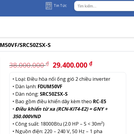
Tìm
Tin Tức
kiếm:
DUM50VF/SRC50ZSX-S
Giá
Giá
₫
₫
38.000.000
29.400.000
gốc
hiện
là:
tại
• Loại: Điều hòa nối ống gió 2 chiều inverter
38.000.000 ₫.
là:
• Dàn lạnh:
FDUM50VF
29.400.000 
• Dàn nóng:
SRC50ZSX-S
• Bao gồm điều khiển dây kèm theo
RC-E5
•
Điều khiển từ xa (RCN-KIT4-E2) = GNY +
350.000VND
• Công suất: 18000Btu (2.0 HP – S < 30m²)
• Nguồn điện: 220 – 240 V, 50 Hz – 1 pha