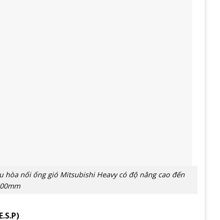
u hòa nối ống gió Mitsubishi Heavy có độ nâng cao đến
600mm
.S.P)