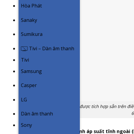
Hòa Phát
Sanaky
Sumikura
Tivi – Dàn âm thanh
Tivi
Samsung
Casper
LG
Bơm thoát nước ngưng được tích hợp sẵn trên điề
Dàn âm thanh
Sony
Chế độ tự động điều chỉnh áp suất tĩnh ngoài (E