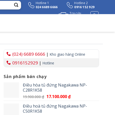
Hotline 1
Hotline 2
024 6689 6666
0916 152 929
Tra cứu
đơn hàng
(024) 6689 6666
|
Kho giao hàng Online
0916152929
|
Hotline
Sản phẩm bán chạy
₫.
Điều hòa tủ đứng Nagakawa NP-
C28R1K58
Giá
17.100.000
₫
Giá
19.900.000
₫
gốc
hiện
Điều hoà tủ đứng Nagakawa NP-
là:
tại
C50R1K58
19.900.000 ₫.
là: