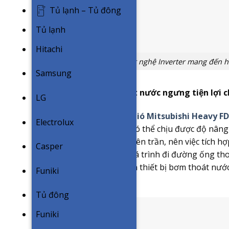
Tủ lạnh – Tủ đông
Tủ lạnh
Hitachi
Công nghệ Inverter mang đến hi
Samsung
Tích hợp sẵn bơm thoát nước ngưng tiện lợi c
LG
Chiếc
điều hoà nối ống gió Mitsubishi Heavy 
Electrolux
bơm thoát nước ngưng có thể chịu được độ nâng 
ống gió chỉ lắp đặt bên trên trần, nên việc tích 
Casper
thuận lợi đáng kể cho quá trình đi đường ống tho
cạnh đó, việc tích hợp sẵn thiết bị bơm thoát n
Funiki
hình lắp đặt.
Tủ đông
Funiki