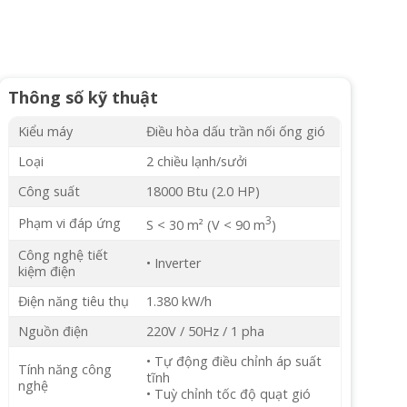
Thông số kỹ thuật
Kiểu máy
Điều hòa dấu trần nối ống gió
Loại
2 chiều lạnh/sưởi
Công suất
18000 Btu (2.0 HP)
3
Phạm vi đáp ứng
S < 30 m² (V < 90 m
)
Công nghệ tiết
• Inverter
kiệm điện
Điện năng tiêu thụ
1.380 kW/h
Nguồn điện
220V / 50Hz / 1 pha
• Tự động điều chỉnh áp suất
Tính năng công
tĩnh
nghệ
• Tuỳ chỉnh tốc độ quạt gió