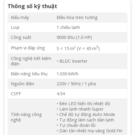
Thông số kỹ thuật
Kiểu máy
Điều hòa treo tường
Loại
1 chiều lạnh
Công suất
9000 Btu (1.0 HP)
3
Phạm vi đáp ứng
S < 15 m² (V < 45 m
)
Công nghệ tiết kiệm
• BLDC Inverter
điện
Điện năng tiêu thụ
1.030 kW/h
Nguồn điện
220V / 50Hz / 1 pha
CSPF
4.54
• Đèn LED hiển thị nhiệt độ
• Làm lạnh nhanh Super
Tính năng công
• Chế độ tự động Auto Mode
nghệ
• Tự động làm sạch dàn lạnh
• Tự chuẩn đoán lỗi
• Dàn tản nhiệt mạ vàng Gold Fin