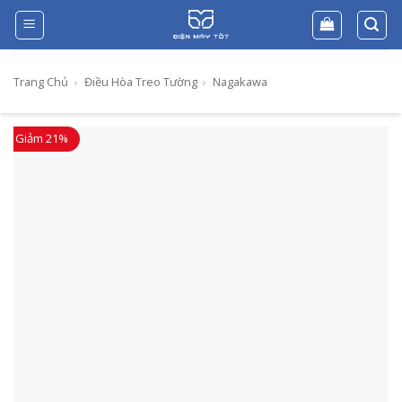
Skip
to
content
Trang Chủ
›
Điều Hòa Treo Tường
›
Nagakawa
Giảm 21%