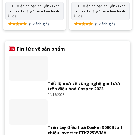
là:
tại
là:
tại
[HOT] Miễn phí vận chuyển - Giao
[HOT] Miễn phí vận chuyển - Giao
24.150.000 ₫.
là:
19.650.000 ₫.
là:
nhanh 2H - Tặng 1 năm bảo hành
17.650.000 ₫.
nhanh 2H - Tặng 1 năm bảo hành
14.
lắp đặt
lắp đặt
(
1
đánh giá)
(
1
đánh giá)
5.00
1
trên
5.00
1
trên
5 dựa
5 dựa
trên
đánh
trên
đánh
giá
giá
Tin tức về sản phẩm
Tiết lộ mới về công nghệ gió tươi
trên điều hoà Casper 2023
04/16/2023
Trên tay điều hoà Daikin 9000Btu 1
chiều inverter FTKZ25VVMV