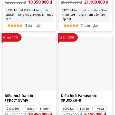
Giá
10.350.000
₫
Giá
Giá
21.100.000
₫
Giá
12.600.000
₫
26.900.000
₫
gốc
hiện
gốc
hiệ
là:
tại
là:
tại
[HOT] Model 2025 - Miễn phí vận
[HOT] Miễn phí vận chuyển - Giao
12.600.000 ₫.
là:
26.900.000 ₫.
là:
chuyển - Tặng mã giảm giá khi mua
10.350.000 ₫.
nhanh 2H - Tặng 1 năm bảo hành
21.
sắm
lắp đặt
(
1
đánh giá)
(
1
đánh giá)
5.00
1
trên
5.00
1
trên
5 dựa
5 dựa
Giảm 17%
Giảm 28%
trên
đánh
trên
đánh
giá
giá
Điều hoà Daikin
Điều hoà Panasonic
FTKC71UVMV
XPU9XKH-8
24000Btu
1 chiều
Inverter
9000Btu
1 chiều
Inverter
Giá
29.450.000
₫
Giá
Giá
9.150.000
₫
Giá
35.400.000
₫
12.700.000
₫