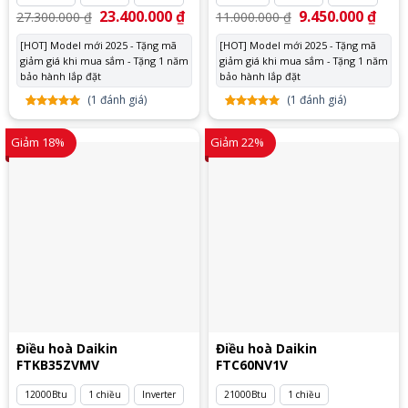
Giá
23.400.000
₫
Giá
Giá
9.450.000
₫
Giá
27.300.000
₫
11.000.000
₫
gốc
hiện
gốc
hiện
là:
tại
là:
tại
[HOT] Model mới 2025 - Tặng mã
[HOT] Model mới 2025 - Tặng mã
27.300.000 ₫.
là:
11.000.000 ₫.
là:
giảm giá khi mua sắm - Tặng 1 năm
23.400.000 ₫.
giảm giá khi mua sắm - Tặng 1 năm
9.450
bảo hành lắp đặt
bảo hành lắp đặt
(
1
đánh giá)
(
1
đánh giá)
5.00
1
trên
5.00
1
trên
5 dựa
5 dựa
Giảm 18%
Giảm 22%
trên
đánh
trên
đánh
giá
giá
Điều hoà Daikin
Điều hoà Daikin
FTKB35ZVMV
FTC60NV1V
12000Btu
1 chiều
Inverter
21000Btu
1 chiều