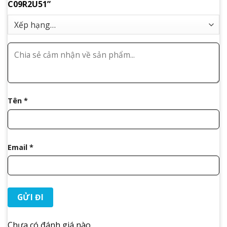
C09R2U51”
Tên
*
Email
*
Chưa có đánh giá nào.