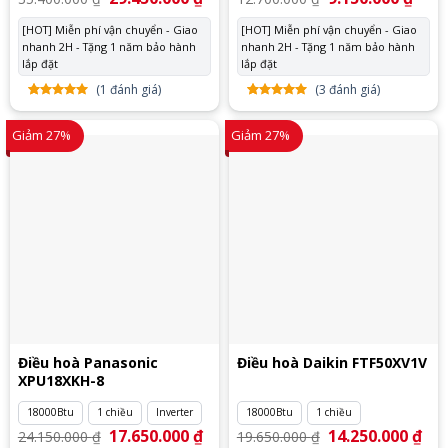
gốc
hiện
gốc
hiện
là:
tại
là:
tại
[HOT] Miễn phí vận chuyển - Giao
[HOT] Miễn phí vận chuyển - Giao
35.400.000 ₫.
là:
12.700.000 ₫.
là:
nhanh 2H - Tặng 1 năm bảo hành
29.450.000 ₫.
nhanh 2H - Tặng 1 năm bảo hành
9.150
lắp đặt
lắp đặt
(
1
đánh giá)
(
3
đánh giá)
5.00
1
trên
5.00
3
trên
5 dựa
5 dựa
Giảm 27%
Giảm 27%
trên
đánh
trên
đánh
giá
giá
Điều hoà Panasonic
Điều hoà Daikin FTF50XV1V
XPU18XKH-8
18000Btu
1 chiều
Inverter
18000Btu
1 chiều
Giá
17.650.000
₫
Giá
Giá
14.250.000
₫
Giá
24.150.000
₫
19.650.000
₫
gốc
hiện
gốc
hiệ