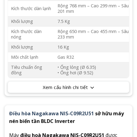
Rộng 768 mm – Cao 299 mm – Sâu
Kích thước dàn lạnh
201 mm
Khối lượng
7.5 Kg
Kích thước dàn
Rộng 650 mm – Cao 455 mm – Sâu
nóng
233 mm
Khối lượng
16 Kg
Môi chất lạnh
Gas R32
Tiêu chuẩn ống
• Ống lỏng (Ø 6.35)
đồng
• Ống hơi (Ø 9.52)
Xem cấu hình chi tiết
Điều hòa Nagakawa NIS-C09R2U51
sở hữu máy
nén biến tần BLDC Inverter
Máy
điều hoà Nagakawa NIS-C09R2U51
được