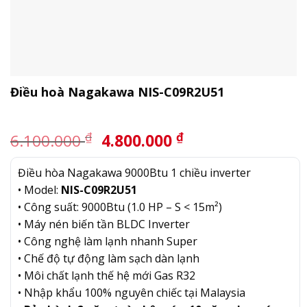
Điều hoà Nagakawa NIS-C09R2U51
Giá
Giá
₫
₫
6.100.000
4.800.000
gốc
hiện
là:
tại
Điều hòa Nagakawa 9000Btu 1 chiều inverter
6.100.000 ₫.
là:
• Model:
NIS-C09R2U51
4.800.000 ₫.
• Công suất: 9000Btu (1.0 HP – S < 15m²)
• Máy nén biến tần BLDC Inverter
• Công nghệ làm lạnh nhanh Super
• Chế độ tự động làm sạch dàn lạnh
• Môi chất lạnh thế hệ mới Gas R32
• Nhập khẩu 100% nguyên chiếc tại Malaysia