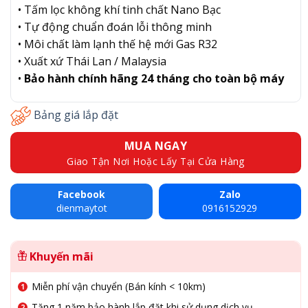
• Tấm lọc không khí tinh chất Nano Bạc
• Tự động chuẩn đoán lỗi thông minh
• Môi chất làm lạnh thế hệ mới Gas R32
• Xuất xứ Thái Lan / Malaysia
•
Bảo hành chính hãng 24 tháng cho toàn bộ máy
Bảng giá lắp đặt
MUA NGAY
Giao Tận Nơi Hoặc Lấy Tại Cửa Hàng
Facebook
Zalo
dienmaytot
0916152929
Khuyến mãi
Miễn phí vận chuyển (Bán kính < 10km)
Tặng 1 năm bảo hành lắp đặt khi sử dụng dịch vụ