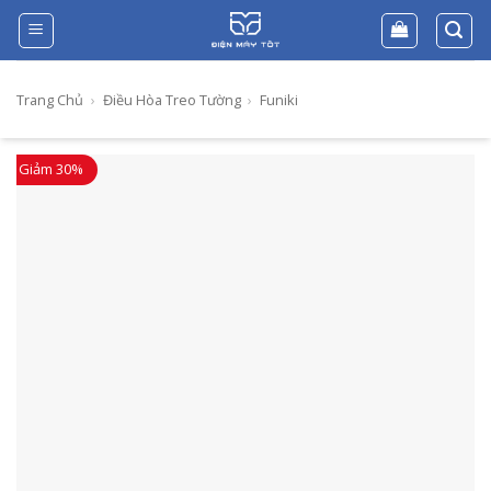
Skip
to
content
Trang Chủ
›
Điều Hòa Treo Tường
›
Funiki
Giảm 30%