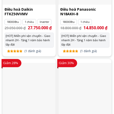
Điều hoà Daikin
Điều hoà Panasonic
FTKZ50VVMV
N18AKH-8
18000Btu
1 chiều
Inverter
18000Btu
1 chiều
Giá
27.750.000
₫
Giá
Giá
14.850.000
₫
Giá
29.050.000
₫
18.800.000
₫
gốc
hiện
gốc
hiệ
là:
tại
là:
tại
[HOT] Miễn phí vận chuyển - Giao
[HOT] Miễn phí vận chuyển - Giao
29.050.000 ₫.
là:
18.800.000 ₫.
là:
nhanh 2H - Tặng 1 năm bảo hành
27.750.000 ₫.
nhanh 2H - Tặng 1 năm bảo hành
14.
lắp đặt
lắp đặt
(
1
đánh giá)
(
1
đánh giá)
5.00
1
trên
5.00
1
trên
5 dựa
5 dựa
Giảm 28%
Giảm 30%
trên
đánh
trên
đánh
giá
giá