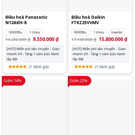
Điều hoà Panasonic
Điều hoà Daikin
N12AKH-8
FTKZ25VVMV
12000Btu
1 chiều
9000Btu
1 chiều
Inverter
Giá
9.550.000
₫
Giá
Giá
15.800.000
₫
Giá
13.250.000
₫
17.100.000
₫
gốc
hiện
gốc
hiệ
là:
tại
là:
tại
[HOT] Miễn phí vận chuyển - Giao
[HOT] Miễn phí vận chuyển - Giao
13.250.000 ₫.
là:
17.100.000 ₫.
là:
nhanh 2H - Tặng 1 năm bảo hành
9.550.000 ₫.
nhanh 2H - Tặng 1 năm bảo hành
15.
lắp đặt
lắp đặt
(
1
đánh giá)
(
1
đánh giá)
5.00
1
trên
5.00
1
trên
5 dựa
5 dựa
Giảm 14%
Giảm 22%
trên
đánh
trên
đánh
giá
giá