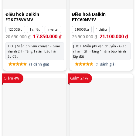
Điều hoà Daikin
Điều hoà Daikin
FTKZ35VVMV
FTC60NV1V
12000Btu
1 chiều
Inverter
21000Btu
1 chiều
Giá
17.850.000
₫
Giá
Giá
21.100.000
₫
Giá
20.650.000
₫
26.900.000
₫
gốc
hiện
gốc
hiệ
là:
tại
là:
tại
[HOT] Miễn phí vận chuyển - Giao
[HOT] Miễn phí vận chuyển - Giao
20.650.000 ₫.
là:
26.900.000 ₫.
là:
nhanh 2H - Tặng 1 năm bảo hành
17.850.000 ₫.
nhanh 2H - Tặng 1 năm bảo hành
21.
lắp đặt
lắp đặt
(
1
đánh giá)
(
1
đánh giá)
5.00
1
trên
5.00
1
trên
5 dựa
5 dựa
Giảm 4%
Giảm 21%
trên
đánh
trên
đánh
giá
giá