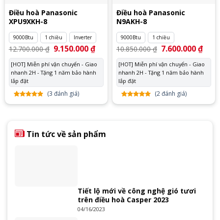
Điều hoà Panasonic
Điều hoà Panasonic
XPU9XKH-8
N9AKH-8
9000Btu
1 chiều
Inverter
9000Btu
1 chiều
Giá
9.150.000
₫
Giá
Giá
7.600.000
₫
Giá
12.700.000
₫
10.850.000
₫
gốc
hiện
gốc
hiện
là:
tại
là:
tại
[HOT] Miễn phí vận chuyển - Giao
[HOT] Miễn phí vận chuyển - Giao
12.700.000 ₫.
là:
10.850.000 ₫.
là:
nhanh 2H - Tặng 1 năm bảo hành
9.150.000 ₫.
nhanh 2H - Tặng 1 năm bảo hành
7.600
lắp đặt
lắp đặt
(
3
đánh giá)
(
2
đánh giá)
5.00
3
trên
5.00
2
trên
5 dựa
5 dựa
trên
đánh
trên
đánh
giá
giá
Tin tức về sản phẩm
Tiết lộ mới về công nghệ gió tươi
trên điều hoà Casper 2023
04/16/2023