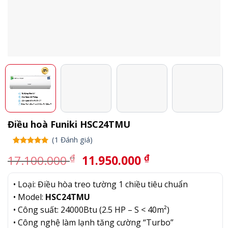
Điều hoà Funiki HSC24TMU
(
1
Đánh giá)
5.00
1
trên
Giá
Giá
₫
₫
17.100.000
11.950.000
5 dựa trên
gốc
hiện
đánh giá
là:
tại
• Loại: Điều hòa treo tường 1 chiều tiêu chuẩn
17.100.000 ₫.
là:
• Model:
HSC24TMU
11.950.000 ₫.
• Công suất: 24000Btu (2.5 HP – S < 40m²)
• Công nghệ làm lạnh tăng cường “Turbo”