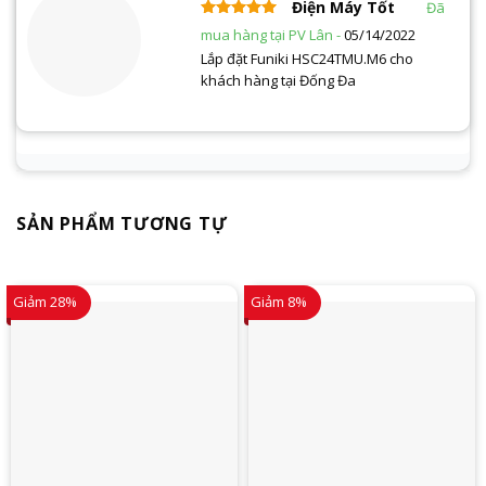
Điện Máy Tốt
Được xếp
05/14/2022
hạng
5
5 sao
Lắp đặt Funiki HSC24TMU.M6 cho
khách hàng tại Đống Đa
SẢN PHẨM TƯƠNG TỰ
Giảm 28%
Giảm 8%